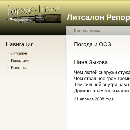
Пе
о
Литсалон Репо
с
Главная страница
Навигация
Вы здесь
Погода и ОСЭ
Литсалон
Репортажи
Нина Зыкова
Выставки
Чем лютей снаружи стужа
Чем страшнее гром греми
Тем сильней внутри нам 
Дружбы пламень и магнит
21 апреля 2008 года