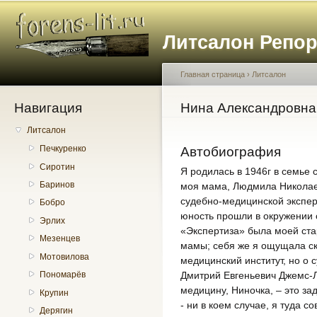
Пе
о
Литсалон Репо
с
Главная страница
›
Литсалон
Навигация
Вы здесь
Нина Александровна
Литсалон
Печкуренко
Автобиография
Сиротин
Я родилась в 1946г в семье 
Баринов
моя мама, Людмила Николае
судебно-медицинской экспер
Бобро
юность прошли в окружении 
Эрлих
«Экспертиза» была моей ст
Мезенцев
мамы; себя же я ощущала ск
Мотовилова
медицинский институт, но о
Дмитрий Евгеньевич Джемс-Л
Пономарёв
медицину, Ниночка, – это за
Крупин
- ни в коем случае, я туда 
Дерягин