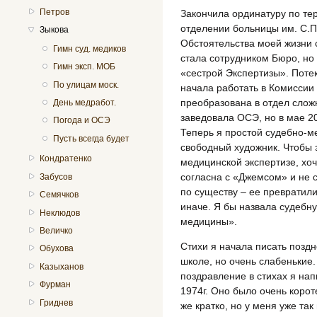
Петров
Закончила ординатуру по те
отделении больницы им. С.П.
Зыкова
Обстоятельства моей жизни с
Гимн суд. медиков
стала сотрудником Бюро, но
Гимн эксп. МОБ
«сестрой Экспертизы». Потек
По улицам моск.
начала работать в Комиссии 
преобразована в отдел сложн
День медработ.
заведовала ОСЭ, но в мае 20
Погода и ОСЭ
Теперь я простой судебно-ме
Пусть всегда будет
свободный художник. Чтобы з
Кондратенко
медицинской экспертизе, хоч
согласна с «Джемсом» и не 
Забусов
по существу – ее превратили
Семячков
иначе. Я бы назвала судеб
Неклюдов
медицины».
Величко
Стихи я начала писать позд
Обухова
школе, но очень слабенькие
Казыханов
поздравление в стихах я нап
Фурман
1974г. Оно было очень корот
Гриднев
же кратко, но у меня уже так