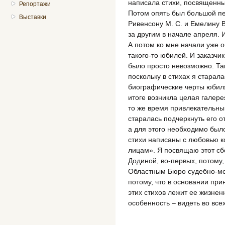
написала стихи, посвященны
Репортажи
Потом опять был большой пе
Выставки
Ривенсону М. С. и Емелину В
за другим в начале апреля. 
А потом ко мне начали уже о
такого-то юбилей. И заказчи
было просто невозможно. Так
поскольку в стихах я старал
биографические черты юбиля
итоге возникла целая галере
то же время привлекательны
старалась подчеркнуть его 
а для этого необходимо было
стихи написаны с любовью к
лицам». Я посвящаю этот с
Додиной, во-первых, потому,
Областным Бюро судебно-мед
потому, что в основании при
этих стихов лежит ее жизнен
особенность – видеть во все