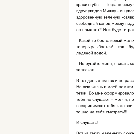
красит губы…. Тогда почему 
вдруг увидел Мишку - он увл
здоровенную зелёную козявк
свободный конец между поду
он намажет? Или будет игра
- Какой-то бестолковый маль
теперь улыбается! – как – б
ледяной водой.
- Не ругайте меня, я спать х
заплакал.
В тот день я им так и не рас
На всю жизнь в моей памяти
тётки. Во мне сформировало
тебя не слушают – молчи, по
воспринимают тебя как твои 
тошно на тебя смотреть!!!
И слушать!
Вот из таких маленьких сюж