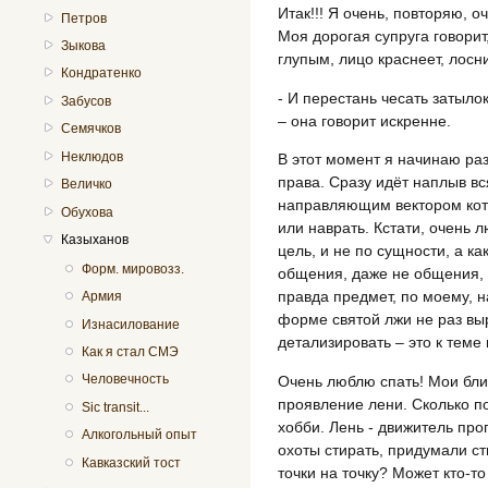
Итак!!! Я очень, повторяю, о
Петров
Моя дорогая супруга говорит
Зыкова
глупым, лицо краснеет, лос
Кондратенко
- И перестань чесать затыло
Забусов
– она говорит искренне.
Семячков
Неклюдов
В этот момент я начинаю раз
права. Сразу идёт наплыв вс
Величко
направляющим вектором кот
Обухова
или наврать. Кстати, очень л
Казыханов
цель, и не по сущности, а 
Форм. мировозз.
общения, даже не общения, а
правда предмет, по моему, н
Армия
форме святой лжи не раз вы
Изнасилование
детализировать – это к теме
Как я стал СМЭ
Человечность
Очень люблю спать! Мои близ
проявление лени. Сколько п
Sic transit...
хобби. Лень - движитель про
Алкогольный опыт
охоты стирать, придумали с
Кавказский тост
точки на точку? Может кто-то