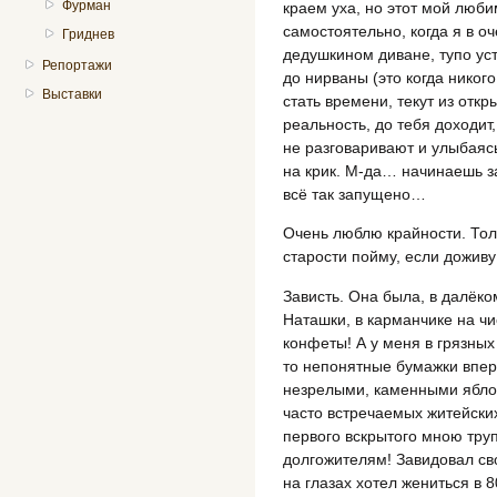
Фурман
краем уха, но этот мой люб
самостоятельно, когда я в 
Гриднев
дедушкином диване, тупо уст
Репортажи
до нирваны (это когда никог
Выставки
стать времени, текут из откр
реальность, до тебя доходит,
не разговаривают и улыбаясь
на крик. М-да… начинаешь 
всё так запущено…
Очень люблю крайности. Тол
старости пойму, если доживу
Зависть. Она была, в далёком
Наташки, в карманчике на 
конфеты! А у меня в грязных
то непонятные бумажки впер
незрелыми, каменными яблок
часто встречаемых житейских
первого вскрытого мною труп
долгожителям! Завидовал сво
на глазах хотел жениться в 8