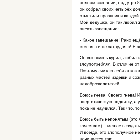
полном сознании, под утро 8-
он собрал своих четырёх доч
отметили праздник и каждой
Мой дедушка, он так любил ж
писать завещание:
- Какое завещание! Рано ещё
стесняю и не затрудняю! Я з
Он всю жизнь курил, любил к
злоупотреблял. В отличие о
Поэтому считаю себя алкогол
разных мастей издёвки и сож
недоброжелателей.
Боюсь гнева. Своего гнева!
энергетическую подпитку, а 
пока не научился. Так что, т
Боюсь быть непонятым (это 
качествам) – мешает создать
И всегда, это злополучное н
начинается так: