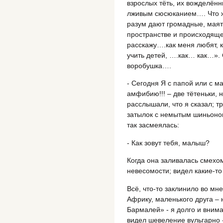
взрослых тёть, их вожделённ
лживым сюсюканием…. Что ж
разум дают громадные, маят
пространстве и происходящ
расскажу….как меня любят, 
учить детей, ….как… как…». 
воробушка….
- Сегодня Я с папой или с 
амфибию!!! – две тётеньки, 
расслышали, что я сказал; т
затылок с немытым шиньоном
так засмеялась:
- Как зовут тебя, малыш?
Когда она заливалась смехом
невесомости; видел какие-т
Всё, что-то заклинило во мн
Африку, маленького друга – 
Бармалей» - я долго и внима
видел шевеление вульгарно 