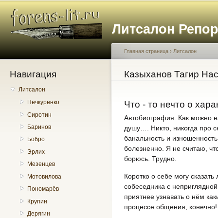
Пе
о
Литсалон Репо
с
Главная страница
›
Литсалон
Навигация
Вы здесь
Казыханов Тагир На
Литсалон
Печкуренко
Что - то нечто о хар
Сиротин
Автобиография. Как можно н
Баринов
душу…. Никто, никогда про с
банальность и изношенность 
Бобро
болезненно. Я не считаю, ч
Эрлих
борюсь. Трудно.
Мезенцев
Коротко о себе могу сказать
Мотовилова
собеседника с неприглядной 
Пономарёв
приятнее узнавать о нём ка
Крупин
процессе общения, конечно!
Дерягин