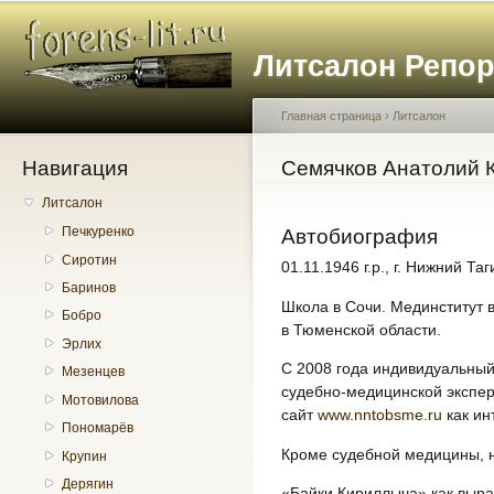
Пе
о
Литсалон Репо
с
Главная страница
›
Литсалон
Навигация
Вы здесь
Семячков Анатолий 
Литсалон
Печкуренко
Автобиография
Сиротин
01.11.1946 г.р., г. Нижний Т
Баринов
Школа в Сочи. Мединститут 
Бобро
в Тюменской области.
Эрлих
С 2008 года индивидуальны
Мезенцев
судебно-медицинской экспе
Мотовилова
сайт
www.nntobsme.ru
как ин
Пономарёв
Кроме судебной медицины, н
Крупин
Дерягин
«Байки Кириллыча» как выра