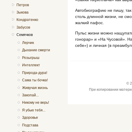
Петров
Автобиографию не пишу, так 
Зыкова
столь длинной жизни, не см
Кондратенко
жалкий пафос.
Забусов
Пульс жизни можно нащупат
Семячков
гонорар» и «На Чусовой». На
Лерчик
себе») и личная (в преамбул
Дыхание смерти
Розыгрыш
Интеллект
Природа-дура!
Сама ты бочка!
© 2
Живучая жизнь
При копировании материал
Закопай...
Никому не верь!
Я убью тебя...
Здоровье
Подстава