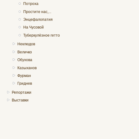
Потроха
Простите нас,...
Энцефалопатия
На Чусовой
Туберкулёзное гетто
Неклюдов
Величко
Обухова
Казыханов
Фурман
Гриднев
Репортажи
Выставки