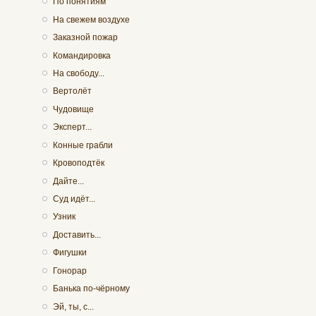
По понятиям
На свежем воздухе
Заказной пожар
Командировка
На свободу...
Вертолёт
Чудовище
Эксперт...
Конные грабли
Кровоподтёк
Дайте...
Суд идёт...
Узник
Доставить...
Фигушки
Гонорар
Банька по-чёрному
Эй, ты, с...