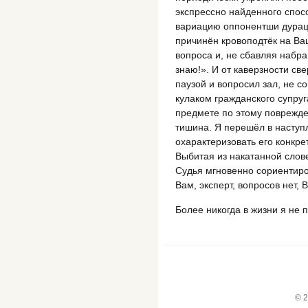
экспрессно найденного спос
вариацию оппонентши дурацк
причинён кровоподтёк на Ва
вопроса и, не сбавляя набра
знаю!». И от каверзности с
паузой и вопросил зал, не с
кулаком гражданского супру
предмете по этому поврежде
тишина. Я перешёл в наступл
охарактеризовать его конкре
Выбитая из накатанной слов
Судья мгновенно сориентиров
Вам, эксперт, вопросов нет,
Более никогда в жизни я не 
© 2