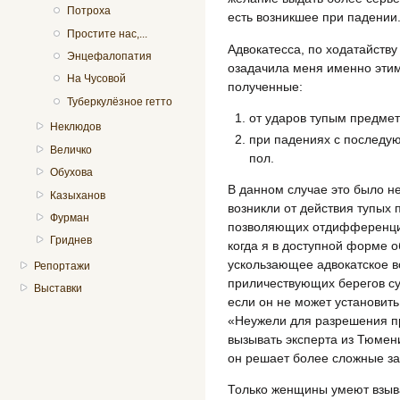
Потроха
есть возникшее при падении
Простите нас,...
Адвокатесса, по ходатайству
Энцефалопатия
озадачила меня именно этим
На Чусовой
полученные:
Туберкулёзное гетто
от ударов тупым предмето
Неклюдов
при падениях с последую
Величко
пол.
Обухова
В данном случае это было н
Казыханов
возникли от действия тупых 
Фурман
позволяющих отдифференциро
Гриднев
когда я в доступной форме о
ускользающее адвокатское в
Репортажи
приличествующих берегов суд
Выставки
если он не может установить 
«Неужели для разрешения п
вызывать эксперта из Тюмен
он решает более сложные за
Только женщины умеют взыват