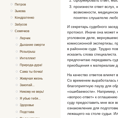
сформировать ответ, мы
Петров
произнести ответ вслух, 
Зыкова
возможности, медицинских
понятен слушателю любо
Кондратенко
Забусов
И секретарь судебного засед
Семячков
протокол. Иначе она может 
уголовном деле, вернувшемс
Лерчик
комиссионной экспертизы, п
Дыхание смерти
в районном суде. Трудно пов
Розыгрыш
исказить слова специалиста
Интеллект
предпочитаю передавать суд
Природа-дура!
приобщения к материалам д
Сама ты бочка!
На качество ответов влияет
Живучая жизнь
Со временем выработалась 
Закопай...
благоприятную паузу для об
«ошибаемости». Например, 
Никому не верь!
«вопрос-ответ» к оглашению
Я убью тебя...
суду предоставить мне все 
Здоровье
ознакомление для подготовк
Подстава
лежащего на столе судьи. И