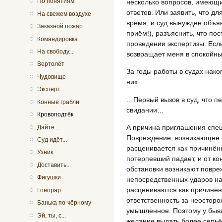
По понятиям
несколько вопросов, имеющи
ответов. Или заявить, что 
На свежем воздухе
время, и суд вынужден объя
Заказной пожар
приём!), разъяснить, что п
Командировка
проведении экспертизы. Если
На свободу...
возвращает меня в спокойн
Вертолёт
За годы работы в судах нако
Чудовище
них.
Эксперт...
…Первый вызов в суд, что п
Конные грабли
свидании…
Кровоподтёк
А причина приглашения спец
Дайте...
Повреждение, возникающее 
Суд идёт...
расценивается как причинё
Узник
потерпевший падает, и от к
Доставить...
обстановки возникают повре
Фигушки
непосредственных ударов н
расцениваются как причинён
Гонорар
ответственность за неостор
Банька по-чёрному
умышленное. Поэтому у быва
Эй, ты, с...
желание выдать более серьё