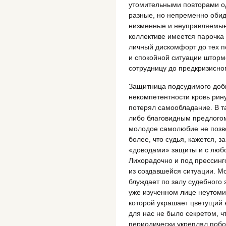
утомительными повторами од
разные, но непременно оби
низменные и неуправляемые
коллективе имеется парочка
личный дискомфорт до тех по
и спокойной ситуации шторм
сотрудницу до предкризисно
Защитница подсудимого доби
некомпетентности кровь рину
потерял самообладание. В т
либо благовидным предлогом
молодое самолюбие не позво
более, что судья, кажется,
«доводами» защиты и с люб
Лихорадочно и под прессинг
из создавшейся ситуации. М
блуждает по залу судебного
уже изученном лице неутоми
которой украшает цветущий 
для нас не было секретом, 
периодически укреплял побо