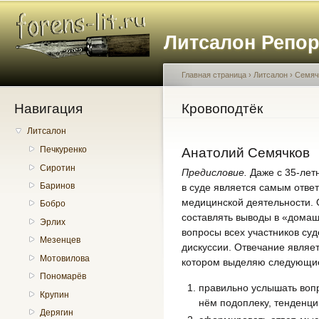
Пе
о
Литсалон Репо
с
Главная страница
›
Литсалон
›
Семяч
Навигация
Вы здесь
Кровоподтёк
Литсалон
Печкуренко
Анатолий Семячков
Сиротин
Предисловие.
Даже с 35-лет
Баринов
в суде является самым отве
медицинской деятельности. 
Бобро
составлять выводы в «домашн
Эрлих
вопросы всех участников су
Мезенцев
дискуссии. Отвечание являе
Мотовилова
котором выделяю следующие
Пономарёв
правильно услышать вопр
Крупин
нём подоплеку, тенденци
Дерягин