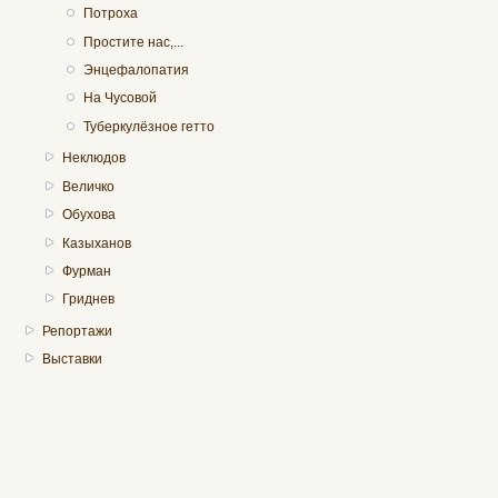
Потроха
Простите нас,...
Энцефалопатия
На Чусовой
Туберкулёзное гетто
Неклюдов
Величко
Обухова
Казыханов
Фурман
Гриднев
Репортажи
Выставки