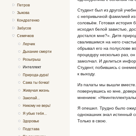
Петров
Студент был из другой учебн
Зыкова
с непривычной фамилией из 
Кондратенко
соловьём. Готовая история б
Забусов
исходил белой завистью, до
достался мне?». Дитя природ
Семячков
свалившимся на него счастье
Лерчик
обрывал его на полуслове во
Дыхание смерти
процедуру несколько раз, он
Розыгрыш
замолчал. И делиться инфор
Студент, побившись с онем
Интеллект
к выходу.
Природа-дура!
Сама ты бочка!
Из палаты мы вышли вместе.
Живучая жизнь
повернувшись ко мне, довер
мнением: «Неинтеллектуальн
Закопай...
Никому не верь!
Я опешил. Трудно было ожид
Я убью тебя...
однокашник знал истинный см
Только в свою.
Здоровье
Подстава