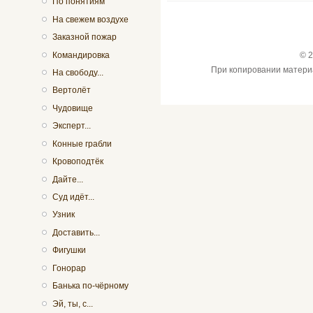
По понятиям
На свежем воздухе
Заказной пожар
Командировка
© 2
При копировании материал
На свободу...
Вертолёт
Чудовище
Эксперт...
Конные грабли
Кровоподтёк
Дайте...
Суд идёт...
Узник
Доставить...
Фигушки
Гонорар
Банька по-чёрному
Эй, ты, с...