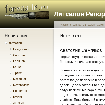
Пе
о
Литсалон Репо
с
Главная страница
›
Литсалон
›
Семяч
Навигация
Вы здесь
Интеллект
Литсалон
Печкуренко
Анатолий Семячков
Сиротин
Первая студенческая истори
Баринов
больным и начинаю «как учи
Бобро
Общаться с врачом – для бол
Эрлих
ощущать все нюансы своих п
Мезенцев
богатство до человека в бел
далёк. Делаю заходы то с од
Мотовилова
вслух возможные варианты, 
Пономарёв
но детализировать то немног
Крупин
удаётся. Пока больной выму
Дерягин
однокурсника с больным на 