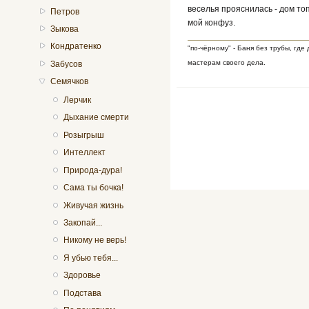
веселья прояснилась - дом то
Петров
мой конфуз.
Зыкова
Кондратенко
"по-чёрному" - Баня без трубы, где
мастерам своего дела.
Забусов
Семячков
Лерчик
Дыхание смерти
Розыгрыш
Интеллект
Природа-дура!
Сама ты бочка!
Живучая жизнь
Закопай...
Никому не верь!
Я убью тебя...
Здоровье
Подстава