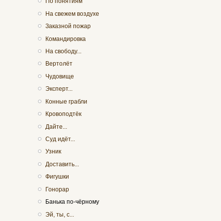
По понятиям
На свежем воздухе
Заказной пожар
Командировка
На свободу...
Вертолёт
Чудовище
Эксперт...
Конные грабли
Кровоподтёк
Дайте...
Суд идёт...
Узник
Доставить...
Фигушки
Гонорар
Банька по-чёрному
Эй, ты, с...