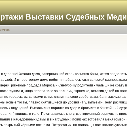
Перейти к
основному
ортажи Выставки Судебных Мед
содержанию
мячков
 в деревне! Хозяин дома, завершивший строительство бани, хотел разделить 
 друзей. И в просторном доме ребятни набралось как в сельской разновозра
рверки, ряженые под деда Мороза и Снегурочку родители - малыши не сразу п
ас оглушил и, когда перевалило за полночь, взрослые, оставив детей на по
я по-городскому, со всеми возможными на селе удобствами, баня заслуживал
ны новые тосты, плавно скатившиеся до уровня «Ну, выпьем!». Телу, размякш
 новых ощущений. Выскочил из парилки во двор и бросился в ближайший сугр
ерапия!) впились в тело. Покатавшись в снегу, восторженный вернулся в про
ания в набедренных (дамы и в нагрудных!) повязках встретила меня гомерич
весь покрытый чёрными пятнами. Потрогал их: на половицы посыпалась уголь