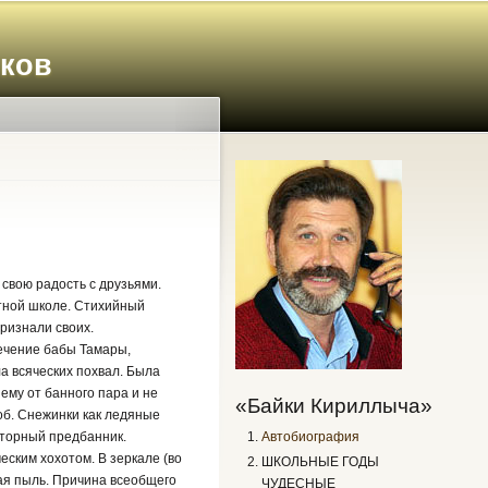
иков
свою радость с друзьями.
стной школе. Стихийный
ризнали своих.
печение бабы Тамары,
а всяческих похвал. Была
ему от банного пара и не
«Байки Кириллыча»
об. Снежинки как ледяные
Автобиография
сторный предбанник.
еским хохотом. В зеркале (во
ШКОЛЬНЫЕ ГОДЫ
ная пыль. Причина всеобщего
ЧУДЕСНЫЕ