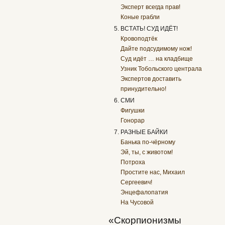
Эксперт всегда прав!
Коные грабли
ВСТАТЬ! СУД ИДЁТ!
Кровоподтёк
Дайте подсудимому нож!
Суд идёт … на кладбище
Узник Тобольского централа
Экспертов доставить
принудительно!
СМИ
Фигушки
Гонорар
РАЗНЫЕ БАЙКИ
Банька по-чёрному
Эй, ты, с животом!
Потроха
Простите нас, Михаил
Сергеевич!
Энцефалопатия
На Чусовой
«Скорпионизмы