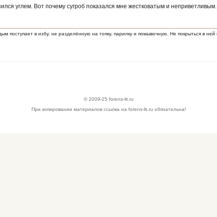
пился углем. Вот почему сугроб показался мне жестковатым и неприветливым
 дым поступает в избу, не разделённую на топку, парилку и помывочную. Не покрыться в не
© 2009-25 forens-lit.ru
При копировании материалов ссылка на forens-lit.ru обязательна!