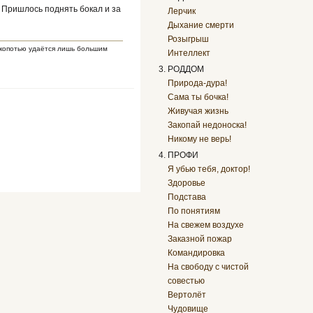
. Пришлось поднять бокал и за
Лерчик
Дыхание смерти
Розыгрыш
й копотью удаётся лишь большим
Интеллект
РОДДОМ
Природа-дура!
Сама ты бочка!
Живучая жизнь
Закопай недоноска!
Никому не верь!
ПРОФИ
Я убью тебя, доктор!
Здоровье
Подстава
По понятиям
На свежем воздухе
Заказной пожар
Командировка
На свободу с чистой
совестью
Вертолёт
Чудовище