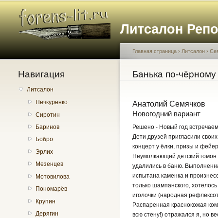
Литсалон Реп
Главная страница
›
Литсалон
›
Се
Навигация
Вы здесь
Банька по-чёрному
Литсалон
Печкуренко
Анатолий Семячков
Новогодний вариант
Сиротин
Решено - Новый год встречаем
Баринов
Дети друзей пригласили своих
Бобро
концерт у ёлки, призы и фейе
Эрлих
Неумолкающий детский гомон н
Мезенцев
удалились в баню. Выполненна
испытана каменка и произнесе
Мотовилова
только шампанского, хотелось
Пономарёв
иголочки (народная рефлексот
Крупин
Распаренная краснокожая комп
Дерягин
всю стену!) отражался я, но 