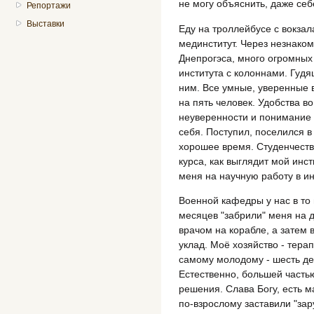
не могу объяснить, даже себе
Репортажи
Выставки
Еду на троллейбусе с вокзал
мединститут. Через незнаком
Днепрогэса, много огромных
института с колоннами. Гуд
ним. Все умные, уверенные 
на пять человек. Удобства во
неуверенности и понимание т
себя. Поступил, поселился 
хорошее время. Студенчество
курса, как выглядит мой инс
меня на научную работу в ин
Военной кафедры у нас в то
месяцев "забрили" меня на 
врачом на корабле, а затем 
уклад. Моё хозяйство - тера
самому молодому - шесть де
Естественно, большей часть
решения. Слава Богу, есть м
по-взрослому заставили "зар