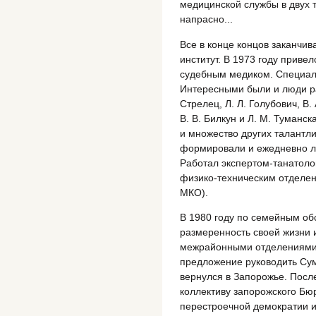
медицинской службы в двух т
напрасно...
Все в конце концов заканчива
институт. В 1973 году привел
судебным медиком. Специаль
Интересными были и люди р
Стрелец, Л. Л. Голубович, В.
В. В. Билкун и Л. М. Туманск
и множество других талантл
формировали и ежедневно ле
Работал экспертом-танатол
физико-техническим отделен
МКО).
В 1980 году по семейным об
размеренность своей жизни 
межрайонными отделениями.
предложение руководить Сум
вернулся в Запорожье. Пос
коллективу запорожского Бюр
перестроечной демократии и