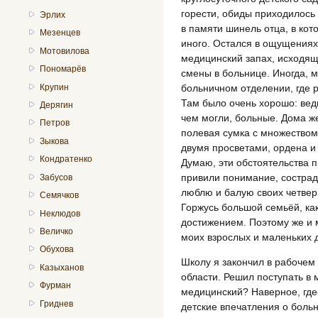
горести, обиды приходилось
Эрлих
в памяти шинель отца, в ко
Мезенцев
иного. Остался в ощущениях
Мотовилова
медицинский запах, исходящ
Пономарёв
смены в больнице. Иногда, м
больничном отделении, где 
Крупин
Там было очень хорошо: вед
Дерягин
чем могли, больные. Дома 
Петров
полевая сумка с множеством
Зыкова
двумя просветами, ордена и
Кондратенко
Думаю, эти обстоятельства п
привили понимание, сострад
Забусов
люблю и балую своих четверы
Семячков
Горжусь большой семьёй, к
Неклюдов
достижением. Поэтому же и 
Величко
моих взрослых и маленьких 
Обухова
Школу я закончил в рабочем
Казыханов
области. Решил поступать в 
Фурман
медицинский? Наверное, где
Гриднев
детские впечатления о больн