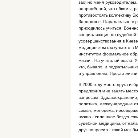
заочно меня руководителем.
напряжённой, что обкомы, р
противостоять коллективу Б
Запорожье. Параллельно с р
приходилось учиться. Военн
специализация по судебной 
усовершенствования в Киев
медицинском факультете в Мо
институтом формальное обра
жизни.. На учителей везло. 
кто, бывало, и подзатыльни
и управлению. Просто жизни.
В 2000 году моего друга из
предложил мне занять место
вопросам. Здравоохранение,
политика, международные от
семья, молодёжь, несоверше
нужно - сплошное безденежье
судебной медицины, от нала
друг попросил - какой мог бы