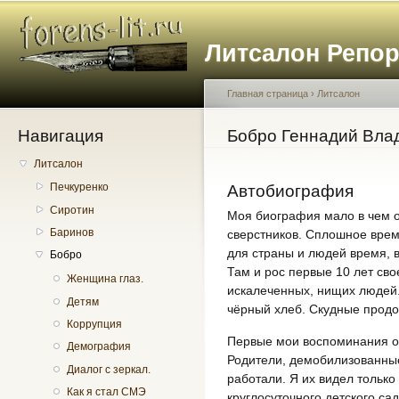
Пе
о
Литсалон Репо
с
Главная страница
›
Литсалон
Навигация
Вы здесь
Бобро Геннадий Вла
Литсалон
Печкуренко
Автобиография
Сиротин
Моя биография мало в чем 
Баринов
сверстников. Сплошное врем
для страны и людей время, 
Бобро
Там и рос первые 10 лет сво
Женщина глаз.
искалеченных, нищих людей.
Детям
чёрный хлеб. Скудные продо
Коррупция
Первые мои воспоминания о
Демография
Родители, демобилизованные
Диалог с зеркал.
работали. Я их видел только
Как я стал СМЭ
круглосуточного детского сад