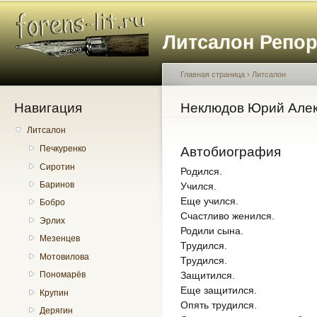
Пе
о
Литсалон Репо
с
Главная страница
›
Литсалон
Навигация
Вы здесь
Неклюдов Юрий Але
Литсалон
Печкуренко
Автобиография
Сиротин
Родился.
Баринов
Учился.
Еще учился.
Бобро
Счастливо женился.
Эрлих
Родили сына.
Мезенцев
Трудился.
Мотовилова
Трудился.
Защитился.
Пономарёв
Еще защитился.
Крупин
Опять трудился.
Дерягин