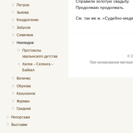
Справили золотую свадьбу.
Петров
Продолжаю продолжать.
Зыкова
См. так же ж. «Судебно-мед
Кондратенко
Забусов
Семячков
Неклюдов
Протоколы
© 2
хвалынского детства
При копировании материал
Хилок – Селенга –
Байкал
Величко
Обухова
Казыханов
Фурман
Гриднев
Репортажи
Выставки