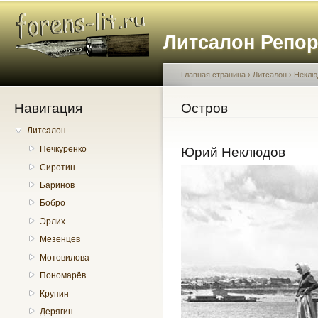
Пе
о
Литсалон Репо
с
Главная страница
›
Литсалон
›
Неклю
Навигация
Вы здесь
Остров
Литсалон
Печкуренко
Юрий Неклюдов
Сиротин
Баринов
Бобро
Эрлих
Мезенцев
Мотовилова
Пономарёв
Крупин
Дерягин