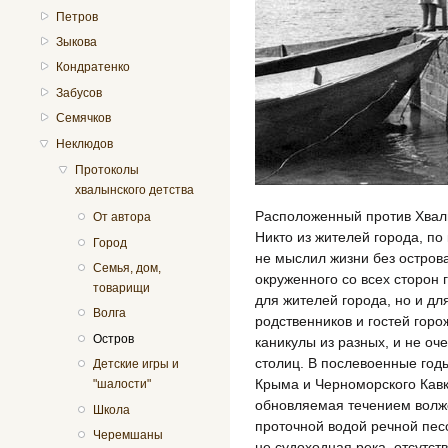
Петров
Зыкова
Кондратенко
Забусов
Семячков
Неклюдов
Протоколы
хвалынского детства
Расположенный против Хвалы
От автора
Никто из жителей города, по 
Город
не мыслил жизни без острова
Семья, дом,
окруженного со всех сторон 
товарищи
для жителей города, но и д
Волга
родственников и гостей горо
Остров
каникулы из разных, и не оче
столиц. В послевоенные год
Детские игры и
Крыма и Черноморского Кавк
"шалости"
обновляемая течением волж
Школа
проточной водой речной песо
Черемшаны
не судоходная река, отсутс