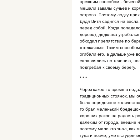
прежним способом - бечевой
мешали завалы сучьев и кор
острова. Поэтому лодку прих
Дядя Витя садился на вёсла,
перед собой. Когда попадал
дерево), дядюшка угребался 
обходил препятствие по бер
«толкачом». Таким способом
огибали его, а дальше уже в
сплавлялись по течению, п
подгребая к своему берегу.
* * *
Через какое-то время в неда
традиционных стоянок, мы о
было порядочное количество
то брал маленький бредешок,
хороших раков на радость р
далёким от города, внешне 
поэтому мало кто знал, как 
туда и позже, уже в студенче