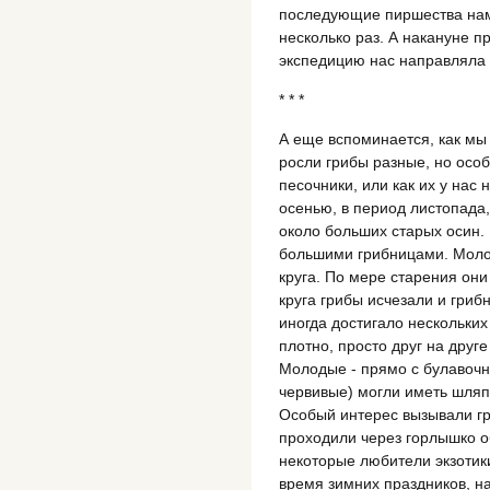
последующие пиршества нам 
несколько раз. А накануне 
экспедицию нас направляла
* * *
А еще вспоминается, как мы 
росли грибы разные, но осо
песочники, или как их у нас
осенью, в период листопада
около больших старых осин. 
большими грибницами. Моло
круга. По мере старения они
круга грибы исчезали и гри
иногда достигало нескольких
плотно, просто друг на друг
Молодые - прямо с булавочн
червивые) могли иметь шляп
Особый интерес вызывали гр
проходили через горлышко о
некоторые любители экзотик
время зимних праздников, на