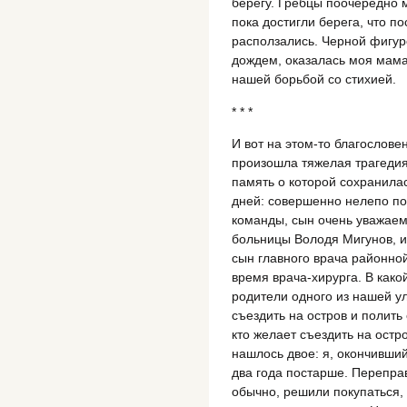
берегу. Гребцы поочередно 
пока достигли берега, что п
расползались. Черной фигур
дождем, оказалась моя мама
нашей борьбой со стихией.
* * *
И вот на этом-то благослове
произошла тяжелая трагедия,
память о которой сохранила
дней: совершенно нелепо п
команды, сын очень уважаем
больницы Володя Мигунов, и 
сын главного врача районной
время врача-хирурга. В како
родители одного из нашей у
съездить на остров и полить 
кто желает съездить на остр
нашлось двое: я, окончивший
два года постарше. Переправ
обычно, решили покупаться, 