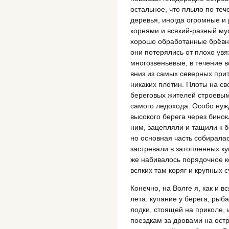
остальное, что плыло по те
деревья, иногда огромные и
корнями и всякий-разный му
хорошо обработанные брёвна
они потерялись от плохо увя
многозвеньевые, в течение 
вниз из самых северных прит
никаких плотин. Плоты на св
береговых жителей строевым
самого ледохода. Особо ну
высокого берега через бинок
ним, зацепляли и тащили к бе
но основная часть собиралас
застревали в затопленных ку
же набивалось порядочное к
всяких там коряг и крупных 
Конечно, на Волге я, как и в
лета: купание у берега, рыб
лодки, стоящей на приколе, 
поездкам за дровами на остр