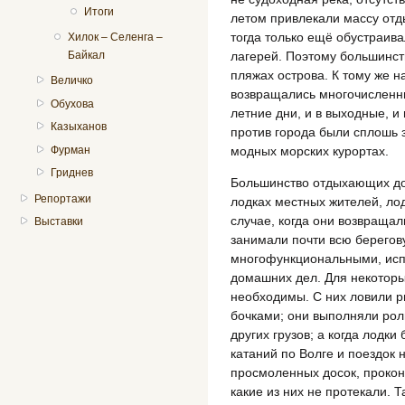
Итоги
летом привлекали массу от
тогда только ещё обустраива
Хилок – Селенга –
лагерей. Поэтому большинс
Байкал
пляжах острова. К тому же н
Величко
возвращались многочисленные
Обухова
летние дни, и в выходные, и
Казыханов
против города были сплошь 
модных морских курортах.
Фурман
Гриднев
Большинство отдыхающих до
Репортажи
лодках местных жителей, ло
случае, когда они возвращал
Выставки
занимали почти всю берегов
многофункциональными, исп
домашних дел. Для некоторы
необходимы. С них ловили р
бочками; они выполняли роль
других грузов; а когда лодк
катаний по Волге и поездок 
просмоленных досок, прокон
какие из них не протекали. Т