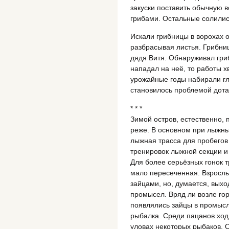
закуски поставить обычную 
грибами. Остальные солились
Искали грибницы в ворохах 
разбрасывая листья. Грибни
дядя Витя. Обнаруживал гри
нападал на неё, то работы х
урожайные годы набирали гл
становилось проблемой дота
* * *
Зимой остров, естественно,
реже. В основном при лыжны
лыжная трасса для пробегов
тренировок лыжной секции и
Для более серьёзных гонок т
мало пересеченная. Взрослые
зайцами, но, думается, выхо
промысел. Вряд ли возле го
появлялись зайцы в промысл
рыбалка. Среди пацанов ход
уловах некоторых рыбаков. 