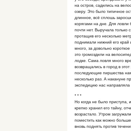
на остров, садились на вел
озеру. Это было типичное ос
длинное, всё сплошь заросш
корягами на дне. Для ловли
почти нет. Выручала только 
протащив его несколько мет
поднимали нижний его край 
много, за довольно короткое
это громоздили на велосипе
лодке. Сама ловля много вр
возвращались в город в этот
последующие пиршества нам 
несколько раз. А накануне 
экспедицию нас направляла
* * *
Но когда не было приступа, 
крепко хранил его тайну, от
возрастало. Утром загружали
поместить как можно больше
вновь поднять против течени