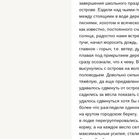
завершения школьного празд
острове. Ездили над чьими-
между стоящими в воде дер
песнями, хохотом и всяческ
как известно, постоянного с
солнца, радостно нами встре
тучи, начал моросить дождь, 
главное - горыч, т.е. ветер, 
плавая под прикрытием дерев
сразу осознали, что к чему. 
высунулись с острова на во
половодьем. Довольно сильны
тяжёлую, да еще придавленн
удавалось сдвинуть от остро
садились за вёсла показать 
удалось сдвинуться хотя бы 
более что разглядели одино
на крутом городском берегу,
в лодке перегруппировались
корму, а на каждое весло се
максимальные усилия, стали