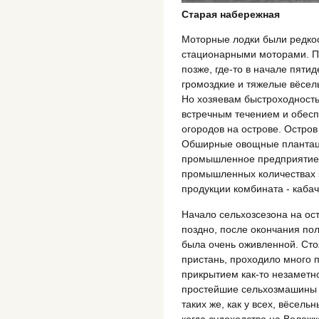
Старая набережная
Моторные лодки были редкос
стационарными моторами. П
позже, где-то в начале пяти
громоздкие и тяжелые вёсель
Но хозяевам быстроходность
встречным течением и обеспе
огородов на острове. Остров
Обширные овощные плантаци
промышленное предприятие 
промышленных количествах 
продукции комбината - кабач
Начало сельхозсезона на ос
поздно, после окончания пол
была очень оживленной. Сто
пристань, проходило много п
прикрытием как-то незаметн
простейшие сельхозмашины и
таких же, как у всех, вёсель
когда судоходство на Волож