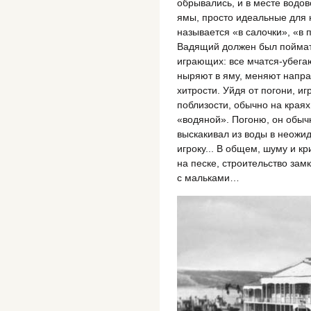
обрывались, и в месте водо
ямы, просто идеальные для 
называется «в салочки», «в 
Вадящий должен был поймать
играющих: все мчатся-убега
ныряют в яму, меняют напра
хитрости. Уйдя от погони, и
поблизости, обычно на краях
«водяной». Погоню, он обыч
выскакивал из воды в неожи
игроку... В общем, шуму и к
на песке, строительство зам
с мальками…