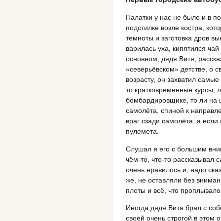
Палатки у нас не было и в п
подстилке возле костра, кот
темноты и заготовка дров в
варилась уха, кипятился чай
основном, дядя Витя, расск
«северьёвском» детстве, о с
возрасту, он захватил самы
то кратковременные курсы, л
бомбардировщике, то ли на 
самолёта, спиной к направл
враг сзади самолёта, а если 
пулемета.
Слушал я его с большим вни
чём-то, что-то рассказывал 
очень нравилось и, надо ска
же, не оставляли без внима
плоты и всё, что проплывал
Иногда дядя Витя брал с соб
своей очень строгой в этом 