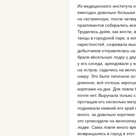
Из медицинского института н
ежегодно довольно большая г
на сестринскую, после четве
практикантов собирались все
Трудились днём, как могли, 
танцы в городской парк, а к
окрестностей, созревала мыс
добытчиков отправлялась на 
брали вёсельную лодку у дя
у его соседа, арендовали у
на остров, садились на вел
озеру. Это было типичное ос
длинное, всё сплошь заросш
корягами на дне. Для ловли
почти нет. Выручала только 
протащив его несколько мет
поднимали нижний его край 
много, за довольно короткое
это громоздили на велосипе
лодке. Сама ловля много вр
возвращались в город в этот