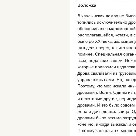
Воложка
В хвалынских домах не было 
топились исключительно дро
обеспечивался маломощной 
располагавшейся, кстати, в 
было до ХХI века, железная 
пятьдесят верст, так что ино
помине. Специальная орган
всех, подавших заявки. Нек
которые привозили издалека,
Дрова сваливали из грузовик
управлялись сами. Но, навер
Поэтому, кто мог, искали ин
дровами с Волги. Одним из т
и некоторые другие, периоди
дровами. И это было совсем
жена и дочь дошкольница. О
дровами было весьма затрудн
конечно, иногда выезжал и о
Поэтому как только я малост