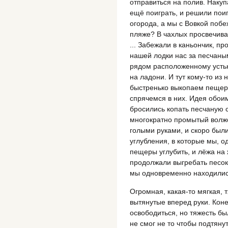
отправиться на полив. Накуп
ещё поиграть, и решили поиг
огорода, а мы с Вовкой побе
пляже? В чахлых просвечива
... Забежали в каньончик, п
нашей лодки нас за песчаным
рядом расположенному устью 
на ладони. И тут кому-то из 
быстренько выкопаем пещеры
спрячемся в них. Идея обои
бросились копать песчаную с
многократно промытый волжс
голыми руками, и скоро был
углубления, в которые мы, 
пещеры углубить, и лёжа на
продолжали выгребать песок о
мы одновременно находились
Огромная, какая-то мягкая, т
вытянутые вперед руки. Коне
освободиться, но тяжесть был
не смог не то чтобы подтянут