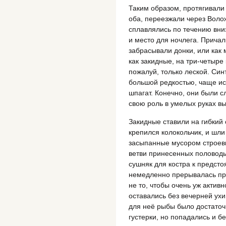
Таким образом, протягивали
оба, переезжали через Воло
сплавлялись по течению вни
и место для ночлега. Прича
забрасывали донки, или как 
как закидные, на три-четыре
пожалуй, только леской. Син
большой редкостью, чаще ис
шпагат. Конечно, они были сл
свою роль в умелых руках в
Закидные ставили на гибкий с
крепился колокольчик, и шли
засыпанные мусором строевы
ветви принесенных половод
сушняк для костра к предсто
немедленно прерывалась при
не то, чтобы очень уж актив
оставались без вечерней ухи
для неё рыбы было достаточ
густерки, но попадались и б