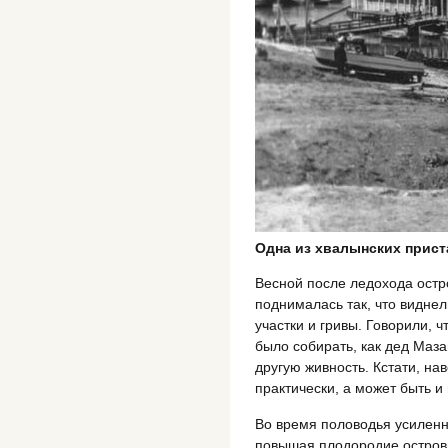
Одна из хвалынских прист
Весной после ледохода остр
поднималась так, что видне
участки и гривы. Говорили, 
было собирать, как дед Маза
другую живность. Кстати, на
практически, а может быть и
Во время половодья усиленно
повышая плодородие островно