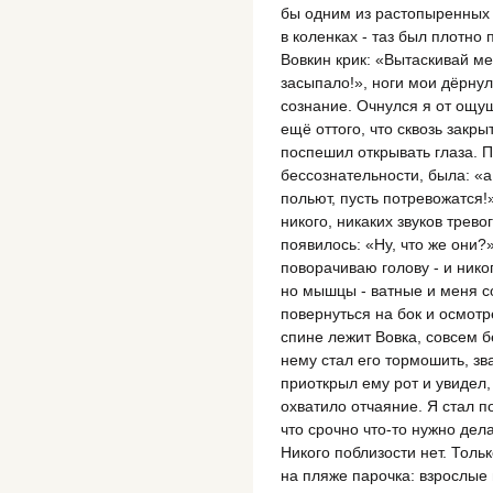
бы одним из растопыренных п
в коленках - таз был плотно 
Вовкин крик: «Вытаскивай ме
засыпало!», ноги мои дёрнул
сознание. Очнулся я от ощущ
ещё оттого, что сквозь закр
поспешил открывать глаза. 
бессознательности, была: «а 
польют, пусть потревожатся!»
никого, никаких звуков трев
появилось: «Ну, что же они?
поворачиваю голову - и нико
но мышцы - ватные и меня со
повернуться на бок и осмотре
спине лежит Вовка, совсем б
нему стал его тормошить, зв
приоткрыл ему рот и увидел,
охватило отчаяние. Я стал п
что срочно что-то нужно дела
Никого поблизости нет. Тольк
на пляже парочка: взрослые 