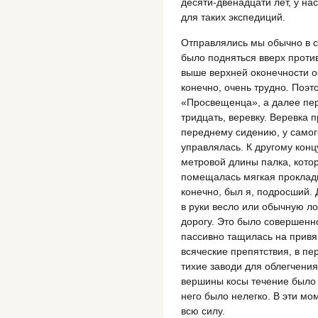
десяти-двенадцати лет, у на
для таких экспедиций.
Отправлялись мы обычно в с
было подняться вверх против
выше верхней оконечности ос
конечно, очень трудно. Поэт
«Просвещенца», а далее пер
тридцать, веревку. Веревка п
переднему сидению, у самого
управлялась. К другому конц
метровой длины палка, котор
помещалась мягкая прокладка
конечно, был я, подросший. 
в руки весло или обычную л
дорогу. Это было совершенно
пассивно тащилась на привя
всяческие препятствия, в пе
тихие заводи для облегчения
вершины косы течение было 
него было нелегко. В эти мо
всю силу.