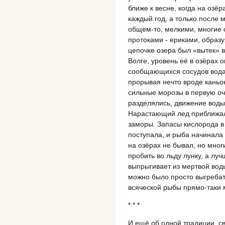
ближе к весне, когда на озё
каждый год, а только после 
общем-то, мелкими, многие 
протоками - ериками, образу
цепочке озера был «вытек» в
Волге, уровень её в озёрах 
сообщающихся сосудов вода 
прорывая нечто вроде каньон
сильные морозы в первую оч
разделялись, движение воды
Нарастающий лед приближалс
заморы. Запасы кислорода в
поступала, и рыба начинала 
на озёрах не бывал, но мног
пробить во льду лунку, а лу
выпрыгивает из мертвой воды
можно было просто выгребат
всяческой рыбы прямо-таки
* * *
И ещё об одной традиции, с