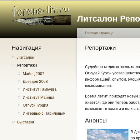
Литсалон Реп
Главная страница
Навигация
Вы здесь
Репортажи
Литсалон
Репортажи
Судебных медиков очень мало! 
Откуда? Курсы усовершенствов
Майнц 2007
информацией, опытом, эмоциям
Дрезден 2008
воспоминания.
Институт Гамбурга
Время летит, приходят новые
Институт Майнца
живётся, где они теперь рабо
Отпуск Турция
всплывает в памяти и вы хвата
Интервью с Париловым
Анонсы
Выставки
В Др
по п