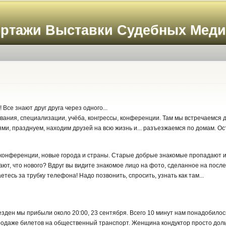
Перейти к
основному
ортажи Выставки Судебных Мед
содержанию
Все знают друг друга через одного...
ания, специализации, учёба, конгрессы, конференции. Там мы встречаемся д
и, празднуем, находим друзей на всю жизнь и... разъезжаемся по домам. О
 конференции, новые города и страны. Старые добрые знакомые пропадают из
тают, что нового? Вдруг вы видите знакомое лицо на фото, сделанное на пос
етесь за трубку телефона! Надо позвонить, спросить, узнать как там...
езден мы прибыли около 20:00, 23 сентября. Всего 10 минут нам понадобило
родаже билетов на общественный транспорт. Женщина кондуктор просто дол