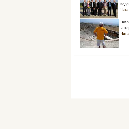
подо
Читат
Вчер
инте
Чита