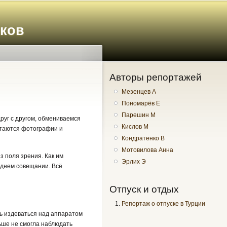
иков
Авторы репортажей
Мезенцев А
Пономарёв Е
Парешин М
руг с другом, обмениваемся
Кислов М
стаются фотографии и
Кондратенко В
Мотовилова Анна
 поля зрения. Как им
Эрлих Э
леднем совещании. Всё
Отпуск и отдых
Репортаж о отпуске в Турции
сь издеваться над аппаратом
ьше не смогла наблюдать