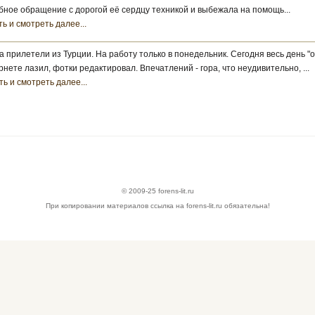
бное обращение с дорогой её сердцу техникой и выбежала на помощь...
ь и смотреть далее...
а прилетели из Турции. На работу только в понедельник. Сегодня весь день "от
рнете лазил, фотки редактировал. Впечатлений - гора, что неудивительно, ...
ть и смотреть далее...
© 2009-25 forens-lit.ru
При копировании материалов ссылка на forens-lit.ru обязательна!