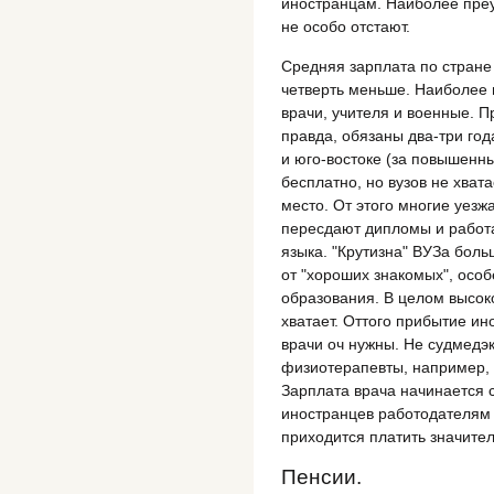
иностранцам. Наиболее преу
не особо отстают.
Средняя зарплата по стране 
четверть меньше. Наиболее
врачи, учителя и военные. П
правда, обязаны два-три года
и юго-востоке (за повышенн
бесплатно, но вузов не хвата
место. От этого многие уез
пересдают дипломы и работа
языка. "Крутизна" ВУЗа боль
от "хороших знакомых", осо
образования. В целом высо
хватает. Оттого прибытие ин
врачи оч нужны. Не судмедэк
физиотерапевты, например, 
Зарплата врача начинается с
иностранцев работодателям в
приходится платить значите
Пенсии.