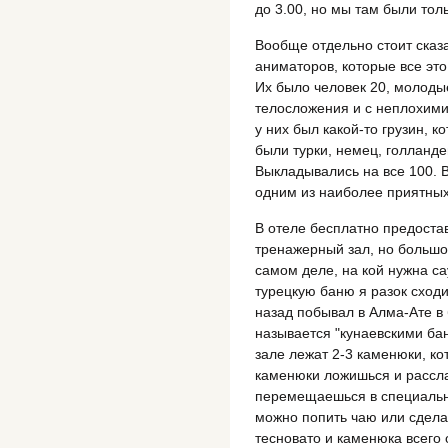
до 3.00, но мы там были тол
Вообще отдельно стоит сказ
аниматоров, которые все это
Их было человек 20, молоды
телосложения и с неплохим
у них был какой-то грузин, 
были турки, немец, голланде
Выкладывались на все 100. 
одним из наиболее приятных
В отеле бесплатно предостав
тренажерный зал, но большо
самом деле, на кой нужна са
турецкую баню я разок сходил
назад побывал в Алма-Ате в
называется "кунаевскими баня
зале лежат 2-3 каменюки, ко
каменюки ложишься и рассла
перемещаешься в специальны
можно попить чаю или сдела
тесновато и каменюка всего 