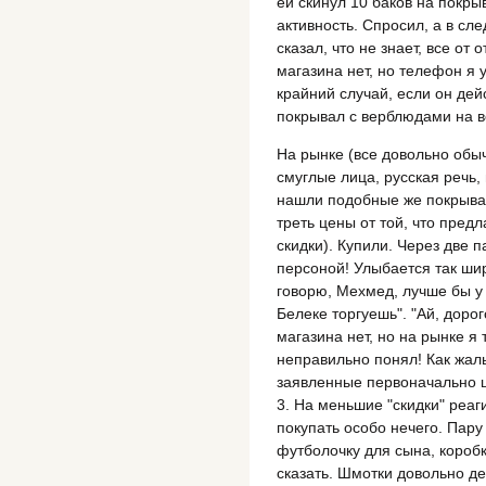
ей скинул 10 баков на покры
активность. Спросил, а в с
сказал, что не знает, все от 
магазина нет, но телефон я у
крайний случай, если он де
покрывал с верблюдами на 
На рынке (все довольно обы
смуглые лица, русская речь,
нашли подобные же покрывал
треть цены от той, что пред
скидки). Купили. Через две 
персоной! Улыбается так шир
говорю, Мехмед, лучше бы у т
Белеке торгуешь". "Ай, доро
магазина нет, но на рынке я 
неправильно понял! Как жаль!
заявленные первоначально ц
3. На меньшие "скидки" реаг
покупать особо нечего. Пару
футболочку для сына, коробк
сказать. Шмотки довольно д