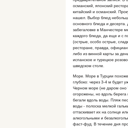
османский, японский рестор
китайский и османский. Прок
нашел. Выбор блюд небольшой
основного блюда и десерта.
забегаловке в Манчестере м
каждого блюда, да еще и с п
(острые, особо острые, слад
ресторане, правда, официан
либо из винной карты за ден
испанское и турецкое розово
шведском столе.
Море. Море в Турции похоже
глубоко: через 3-4 м будет у
Черном море (не даром оно 
огорожены, но вдоль берега
бегали вдоль воды. Пляж пес
воды - полоска мелкой гальки
оттаскивает их на солнце ил
алкогольными и безалкоголь
фаст-фуд. В течение дня пр