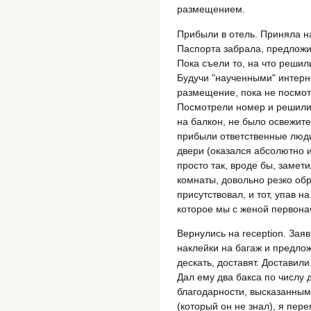
размещением.
Прибыли в отель. Приняла на
Паспорта забрала, предложил
Пока съели то, на что решил
Будучи "наученными" интерн
размещение, пока не посмо
Посмотрели номер и решили 
на балкон, не было освежите
прибыли ответственные люди
двери (оказался абсолютно и
просто так, вроде бы, замет
комнаты, довольно резко обр
присутствовал, и тот, упав н
которое мы с женой первона
Вернулись на reception. Зая
наклейки на багаж и предлож
дескать, доставят. Доставили
Дал ему два бакса по числу
благодарности, высказанным 
(который он не знал), я пере