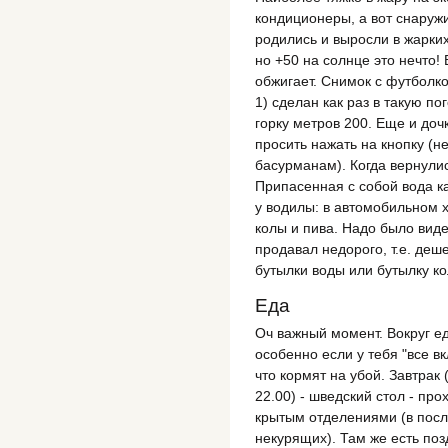
кондиционеры, а вот снаружи
родились и выросли в жарких
но +50 на солнце это нечто!
обжигает. Снимок с футболко
1) сделан как раз в такую п
горку метров 200. Еще и доч
просить нажать на кнопку (н
басурманам). Когда вернулис
Припасенная с собой вода ка
у водилы: в автомобильном х
колы и пива. Надо было виде
продавал недорого, т.е. деш
бутылки воды или бутылку кол
Еда
Оч важный момент. Вокруг ед
особенно если у тебя "все в
что кормят на убой. Завтрак (
22.00) - шведский стол - пр
крытым отделениями (в посл
некурящих). Там же есть позд