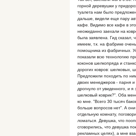
горной деревушки у придоро
туалета нам было предложен
дальше, видели еще пару авт
кафе. Видимо все кафе в эт
неожиданно заехали на ковр
была заявлена. Гид сказал, ч
имеем, т.к. на фабрике очен
помощника из фабричных. Ус
показали всю технологию пр
коконов шелкопряда и станко
дорогих ковров: шелковых, 
Предложили походить по ним
двоих менеджеров - парня и 
дрогнуло от увиденного, и я 
шелковый коврик?". Оба мен
ко мне. "Всего 30 тысяч бако
больше вопросов нет". А они
отдельную комнату, поговори
ломаться. Девушка, что пооп
сговорились, что девушка по
рекламных целях), а мне вз