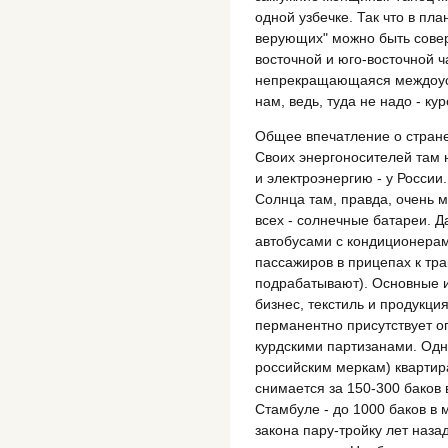
одной узбечке. Так что в пла
верующих" можно быть совер
восточной и юго-восточной ча
непрекращающаяся междоусо
нам, ведь, туда не надо - кур
Общее впечатление о стране 
Своих энергоносителей там н
и электроэнергию - у России.
Солнца там, правда, очень м
всех - солнечные батареи. Д
автобусами с кондиционерам
пассажиров в прицепах к тр
подрабатывают). Основные и
бизнес, текстиль и продукци
перманентно присутствует о
курдскими партизанами. Одн
российским меркам) квартира
снимается за 150-300 баков 
Стамбуле - до 1000 баков в
закона пару-тройку лет наз