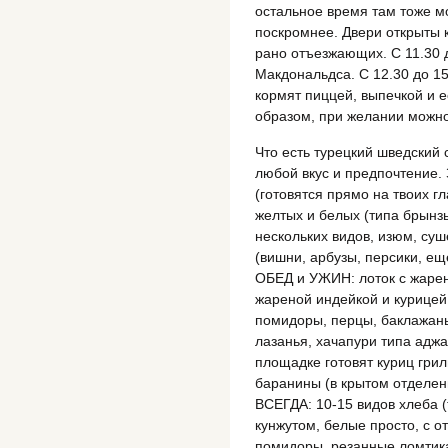
остальное время там тоже мо
поскромнее. Двери открыты 
рано отъезжающих. С 11.30 
Макдональдса. С 12.30 до 1
кормят пиццей, выпечкой и 
образом, при желании можно 
Что есть турецкий шведский 
любой вкус и предпочтение.
(готовятся прямо на твоих гл
желтых и белых (типа брынзы
нескольких видов, изюм, суш
(вишни, арбузы, персики, еще
ОБЕД и УЖИН: лоток с жарен
жареной индейкой и курице
помидоры, перцы, баклажаны
лазанья, хачапури типа аджа
площадке готовят куриц грил
баранины (в крытом отделен
ВСЕГДА: 10-15 видов хлеба (
кунжутом, белые просто, с от
помидоры, резанные ломтика