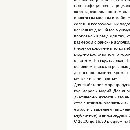
(идентифицированы цицмада, 
салаты, заправленные масло
оливковым маслом и майонез
соления всевозможных видов
несколько дней была мушмула.
пробовал ни разу. Для тех, к
размером с райские яблочки
(черенки короткие и толстые
гладкие косточки темно-кор
оттенком. На вкус сладкие. В
основном трескали резаные 
детство напомнила. Кроме т
мелкие и зеленоватые).
Для любителей морепродукто
кальмаров и мидий. Для диа
диетических джемов и замен
стол с всякими бисквитными
емкости с вареньем (вишнево
клубничное) и виноградным 
С 15.00 до 16.30 в одном из