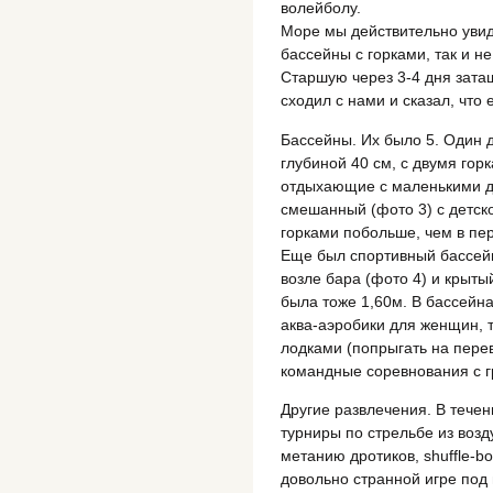
волейболу.
Море мы действительно увидел
бассейны с горками, так и н
Старшую через 3-4 дня зата
сходил с нами и сказал, что 
Бассейны. Их было 5. Один д
глубиной 40 см, с двумя горк
отдыхающие с маленькими дет
смешанный (фото 3) с детск
горками побольше, чем в пер
Еще был спортивный бассейн
возле бара (фото 4) и крыты
была тоже 1,60м. В бассейн
аква-аэробики для женщин, 
лодками (попрыгать на перев
командные соревнования с г
Другие развлечения. В тече
турниры по стрельбе из возд
метанию дротиков, shuffle-boa
довольно странной игре под