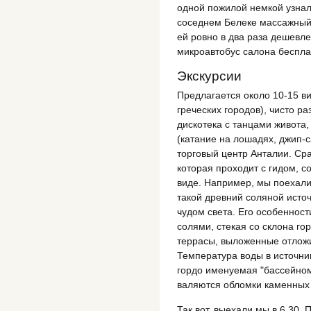
одной пожилой немкой узнал,
соседнем Белеке массажный 
ей ровно в два раза дешевле
микроавтобус салона беспла
Экскурсии
Предлагается около 10-15 ви
греческих городов), чисто р
дискотека с танцами живота,
(катание на лошадях, джип-с
торговый центр Анталии. Сраз
которая проходит с гидом, 
виде. Например, мы поехали
такой древний соляной исто
чудом света. Его особенности
солями, стекая со склона г
террасы, выложенные отлож
Температура воды в источник
гордо именуемая "бассейном
валяются обломки каменных 
Так вот, выехали мы в 6.30. 