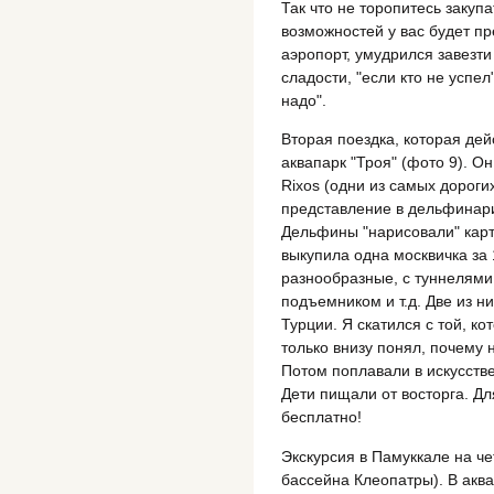
Так что не торопитесь закуп
возможностей у вас будет пр
аэропорт, умудрился завезти
сладости, "если кто не успел
надо".
Вторая поездка, которая дей
аквапарк "Троя" (фото 9). Он
Rixos (одни из самых дороги
представление в дельфинар
Дельфины "нарисовали" карт
выкупила одна москвичка за
разнообразные, с туннелями 
подъемником и т.д. Две из н
Турции. Я скатился с той, к
только внизу понял, почему 
Потом поплавали в искусств
Дети пищали от восторга. Для
бесплатно!
Экскурсия в Памуккале на ч
бассейна Клеопатры). В аквап