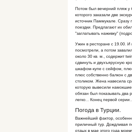
Потом был вечерний пляж у б
которого заказали две экскур
источник Паммукале. Сразу 
поездки. Предлагают их оби
"заглатывать наживку" (подр
Ужин в ресторане с 19.00. И
посмотрели, а потом завали
около 30 кв. м., содержит tw
сдвинуть и двухъярусную кр
шкафом-купе с сейфом, плюс
плюс собственно балкон с д
столиком. Жена навесила ср
которую вывесили намокшие 
обязан был показывать два р
легко... Конец первой серии..
Погода в Турции.
Важнейший фактор, особенно
приличный тур. Дождливая п
отдых в мае этого года моему