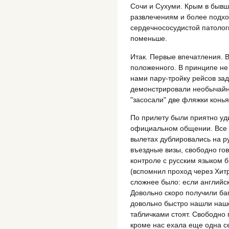
Сочи и Сухуми. Крым в бывш
развлечениям и более подх
сердечнососудистой патологи
поменьше.
Итак. Первые впечатления. 
положенного. В принципе не
нами пару-тройку рейсов за
демонстрировали необычайн
"засосали" две фляжки конья
По прилету были приятно уд
официальном общении. Все о
вылетах дублировались на р
въездные визы, свободно го
контроле с русским языком б
(вспомнил проход через Хитр
сложнее было: если английск
Довольно скоро получили ба
довольно быстро нашли наше
табличками стоят. Свободно 
кроме нас ехала еще одна се