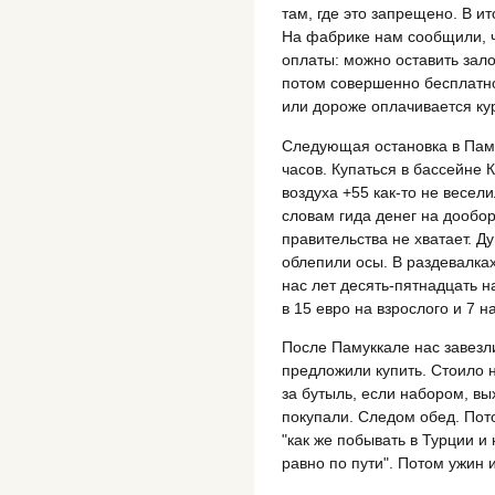
там, где это запрещено. В и
На фабрике нам сообщили, ч
оплаты: можно оставить зало
потом совершенно бесплатно 
или дороже оплачивается кур
Следующая остановка в Паму
часов. Купаться в бассейне 
воздуха +55 как-то не весел
словам гида денег на дообор
правительства не хватает. Д
облепили осы. В раздевалках
нас лет десять-пятнадцать н
в 15 евро на взрослого и 7 
После Памуккале нас завезли
предложили купить. Стоило 
за бутыль, если набором, вы
покупали. Следом обед. Пот
"как же побывать в Турции и 
равно по пути". Потом ужин и