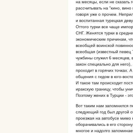
на месяцы, если не сказать 
рассчитывать на "кино, вино
говоря уже о прочем. Непри
и воспитанная турецкая деву
Оттого турки все чаще импорт
СНГ. Женятся турки в среднем
экономическим причинам, что
всеобщей воинской повиннос
всеобщая (известный певец 
чужбины служил 6 месяцев, 
закон специально для него),
проходит в горячих точках. 
общения с гидом в юго-восто
И такое там происходит пост
иракскую границу, чтобы уни
Поэтому жених в Турции - эт
Вот таким нам запомнился п
следующий год был другой о
проезжая на автобусе мимо 
оборачивались в его сторону
многое и надолго запоминает