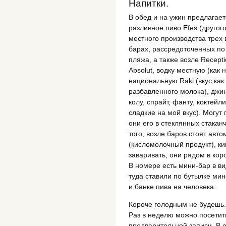
Напитки.
В обед и на ужин предлагае
разливное пиво Efes (другого
местного производства трех 
барах, рассредоточенных по 
пляжа, а также возле Recepti
Absolut, водку местную (как 
национальную Raki (вкус как
разбавленного молока), джин
колу, спрайт, фанту, коктей
сладкие на мой вкус). Могут
они его в стеклянных стакан
того, возле баров стоят авт
(кисломолочный продукт), ки
заваривать, они рядом в кор
В номере есть мини-бар в в
туда ставили по бутылке мин
и банке пива на человека.
Короче голодным не будешь. 
Раз в неделю можно посетить
предварительной записи. В о