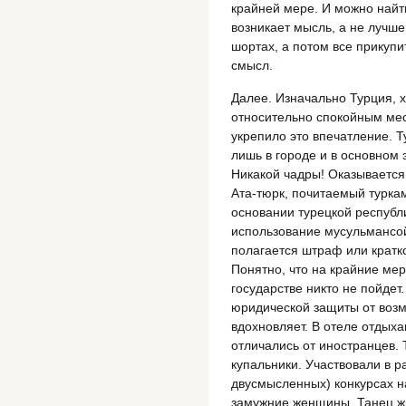
крайней мере. И можно найт
возникает мысль, а не лучше
шортах, а потом все прикупи
смысл.
Далее. Изначально Турция, 
относительно спокойным ме
укрепило это впечатление. Т
лишь в городе и в основном
Никакой чадры! Оказывается
Ата-тюрк, почитаемый туркам
основании турецкой республ
использование мусульмансой
полагается штраф или кратк
Понятно, что на крайние мер
государстве никто не пойдет
юридической защиты от воз
вдохновляет. В отеле отдых
отличались от иностранцев. 
купальники. Участвовали в 
двусмысленных) конкурсах н
замужние женщины. Танец ж