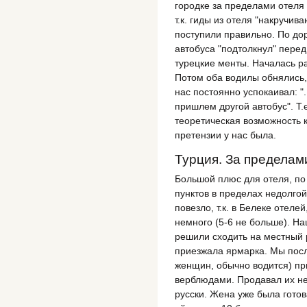
городке за пределами отеля 
т.к. гиды из отеля "накручив
поступили правильно. По до
автобуса "подтолкнул" пере
турецкие менты. Началась ра
Потом оба водилы обнялись,
нас постоянно успокаивал: "..
пришлем другой автобус". Т.е
теоретическая возможность к
претензии у нас была.
Турция. За пределам
Большой плюс для отеля, п
пунктов в пределах недолго
повезло, т.к. в Белеке отел
немного (5-6 не больше). На
решили сходить на местный р
приезжала ярмарка. Мы посл
женщин, обычно водится) при
верблюдами. Продавал их не
русски. Жена уже была готов