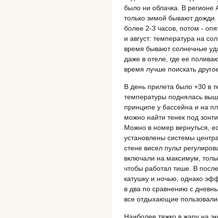
было ни облачка. В регионе 
только зимой бывают дожди. 
более 2-3 часов, потом - оп
и август: температура на сол
время бывают солнечные уда
даже в отеле, где ее поливаю
время лучше поискать друго
В день прилета было +30 в т
температуры поднялась выше
принципе у бассейна и на п
можно найти тенек под зонти
Можно в номер вернуться, е
установлены системы центр
стене висел пульт регулиро
включали на максимум, толь
чтобы работал тише. В после
катушку и ночью, однако эф
в два по сравнению с дневны
все отдыхающие пользовали
Наиболее тяжко в жару на эк