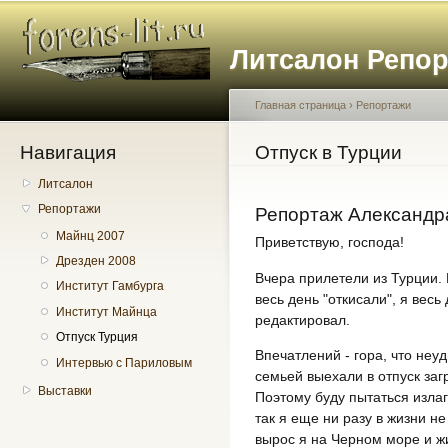
Пе
о
Литсалон Репо
с
Главная страница
›
Репортажи
Навигация
Вы здесь
Отпуск в Турции
Литсалон
Репортажи
Репортаж Александр
Майнц 2007
Приветствую, господа!
Дрезден 2008
Вчера прилетели из Турции. 
Институт Гамбурга
весь день "откисали", я весь
Институт Майнца
редактировал.
Отпуск Турция
Впечатлений - гора, что неуд
Интервью с Париловым
семьей выехали в отпуск заг
Выставки
Поэтому буду пытаться излаг
так я еще ни разу в жизни не
вырос я на Черном море и ж