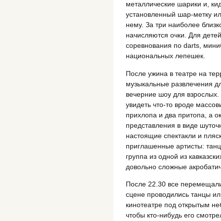
металлические шарики и, кид
установленный шар-метку ил
нему. За три наиболее близ
начисляются очки. Для дете
соревнования по darts, мин
национальных лепешек.
После ужина в театре на те
музыкальные развлечения дл
вечерние шоу для взрослых.
увидеть что-то вроде массов
прихлопа и два притопа, а о
представления в виде шуточн
настоящие спектакли и пляс
приглашенные артисты: танц
группа из одной из кавказск
довольно сложные акробатич
После 22.30 все перемещалис
сцене проводились танцы ил
кинотеатре под открытым не
чтобы кто-нибудь его смотре