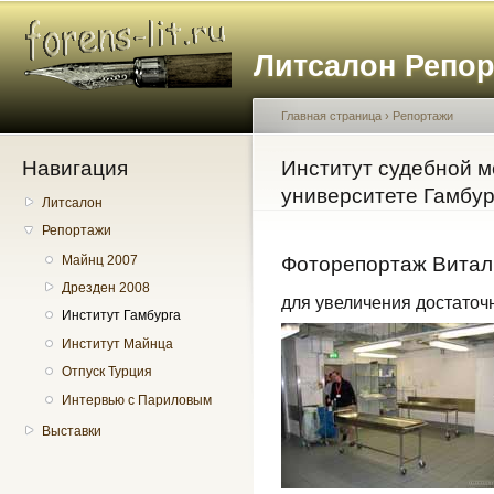
Пе
о
Литсалон Репо
с
Главная страница
›
Репортажи
Навигация
Вы здесь
Институт судебной 
университете Гамбур
Литсалон
Репортажи
Майнц 2007
Фоторепортаж Витал
Дрезден 2008
для увеличения достаточн
Институт Гамбурга
Институт Майнца
Отпуск Турция
Интервью с Париловым
Выставки