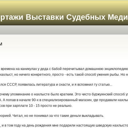
Перейти к
основному
ортажи Выставки Судебных Мед
содержанию
м
 времена на каникулах у деда с бабой перечитывал домашнюю энциклопедию о
ахлыст, но ничего конкретного, просто - есть такой способ ужения рыбы. Но 
ся СССР, появилась литература и снасти, и я вспомнил ту статью...
очему упоминание о нахлысте было кратким. Это чисто буржуинский способ у
 А попав в начале 90-х в специализированный магазин, где продавали нахлыс
ксов при зарплате 10 - 15 просто не реально.
еорией. Читал, но не понимал за что такие деньги выкладывать.
 и в том году на день рождения мне подарили настоящую шведскую нахлыстов