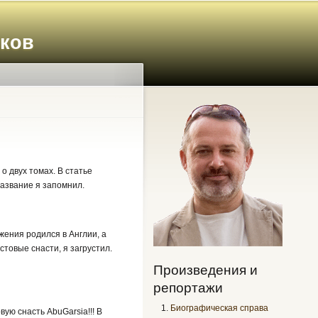
иков
 двух томах. В статье
название я запомнил.
жения родился в Англии, а
товые снасти, я загрустил.
Произведения и
репортажи
Биографическая справа
ую снасть AbuGarsia!!! В