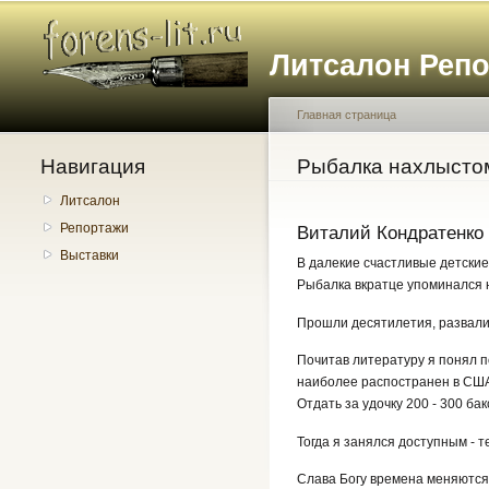
Литсалон Реп
Главная страница
Навигация
Вы здесь
Рыбалка нахлысто
Литсалон
Репортажи
Виталий Кондратенко
Выставки
В далекие счастливые детские
Рыбалка вкратце упоминался н
Прошли десятилетия, развалил
Почитав литературу я понял п
наиболее распостранен в США.
Отдать за удочку 200 - 300 ба
Тогда я занялся доступным - т
Слава Богу времена меняются,