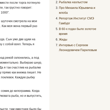
Рыбалка нахлыстом
вместе после торга потянуло
и, так грустно говорит:
Про Михаила Юрьевича и
 1000".
жлоба
Репортаж Институт СМЭ
з шуточек смотрела на мои
Гамбург
. Как моя жена первый раз
В 60-х годах было золотое
время
беда. Сын уже две щуки на
Жиды
у с собой взял. Теперь я
Интервью с Сергеем
Леонидовичем Париловым
над рекой склонились, а под
м, моментально. Выбираю шнур,
Да я так счастлив на рыбалке
ну прямо как книжка пишет. Не
х поклевок. Каждую рыбку
 сомик до килограмма. Когда
лковата рыба, но и выпустить,
хлысте, там уместнее было бы