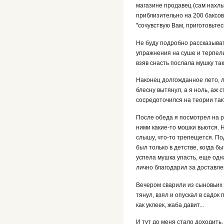
магазине продавец (сам нахлы
приблизительно на 200 баксов. 
"сочувствую Вам, приготовьтесь
Не буду подробно рассказывать
упражнения на суше и терпели
взяв снасть послала мушку так
Наконец долгожданное лето, ле
блесну вытянул, а я ноль, аж 
сосредоточился на теории так
После обеда я посмотрел на ре
ними какие-то мошки вьются. Н
слышу, что-то трепещется. По
был только в детстве, когда б
успела мушка упасть, еще одна
лично благодарил за доставлен
Вечером сварили из сыновьих 
тянул, взял и опускал в садок
как уклеек, жаба давит...
И тут до меня стало доходить