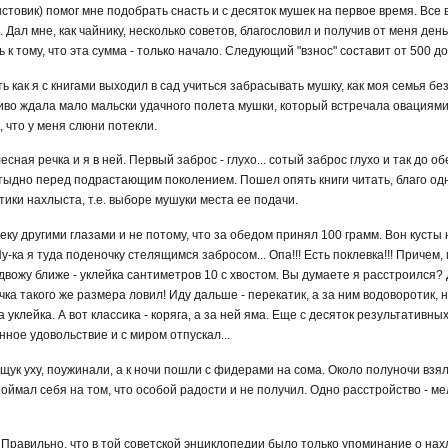
стовик) помог мне подобрать снасть и с десяток мушек на первое время. Все 
Дал мне, как чайнику, несколько советов, благословил и получив от меня деньг
 к тому, что эта сумма - только начало. Следующий "взнос" составит от 500 до
 как я с книгами выходил в сад учиться забрасывать мушку, как моя семья бе
во ждала мало мальски удачного полета мушки, который встречала овациями
, что у меня слюни потекли.
сная речка и я в ней. Первый заброс - глухо... сотый заброс глухо и так до о
стыдно перед подрастающим поколением. Пошел опять книги читать, благо одн
тики нахлыста, т.е. выборе мушуки места ее подачи.
ку другими глазами и не потому, что за обедом принял 100 грамм. Вон кусты 
у-ка я туда поденочку стелящимся забросом... Опа!!! Есть поклевка!!! Приче
двожу ближе - уклейка сантиметров 10 с хвостом. Вы думаете я расстроился? 
ычка такого же размера ловил! Иду дальше - перекатик, а за ним водоворотик, 
 уклейка. А вот классика - коряга, а за ней яма. Еще с десяток результативны
ное удовольствие и с миром отпускал...
щук уху, поужинали, а к ночи пошли с фидерами на сома. Около полуночи взял
 поймал себя на том, что особой радости и не получил. Одно расстройство - ме
. Правильно, что в той советской энциклопедии было только упоминание о на