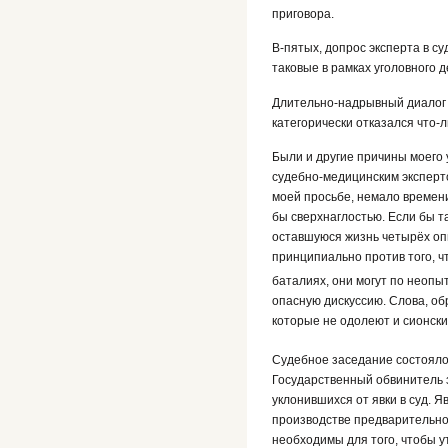
приговора.
В-пятых, допрос эксперта в с
таковые в рамках уголовного 
Длительно-надрывный диалог п
категорически отказался что-л
Были и другие причины моего 
судебно-медицинским эксперто
моей просьбе, немало времени
бы сверхнаглостью. Если бы та
оставшуюся жизнь четырёх опы
принципиально против того, ч
баталиях, они могут по неоп
опасную дискуссию. Слова, об
которые не одолеют и сионск
Судебное заседание состоялос
Государственный обвинитель з
уклонившихся от явки в суд. 
производстве предварительног
необходимы для того, чтобы у