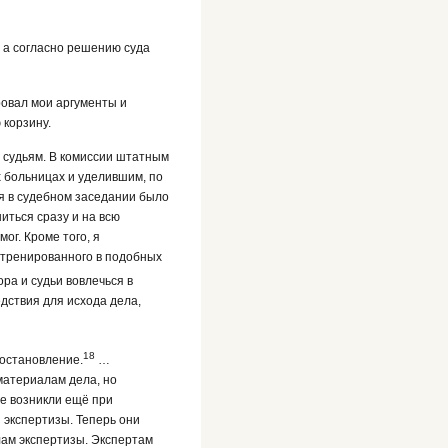
, а согласно решению суда
ровал мои аргументы и
 корзину.
ь судьям. В комиссии штатным
х больницах и уделившим, по
ия в судебном заседании было
иться сразу и на всю
ог. Кроме того, я
 тренированного в подобных
ора и судьи вовлечься в
дствия для исхода дела,
18
Постановление.
…
материалам дела, но
ые возникли ещё при
 экспертизы. Теперь они
лам экспертизы. Экспертам