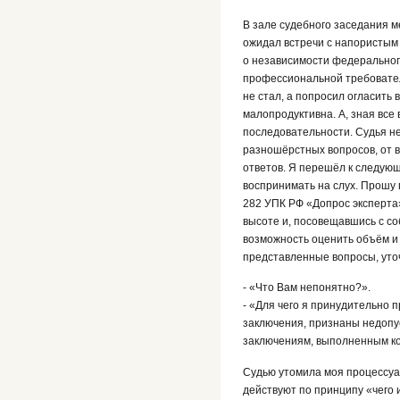
В зале судебного заседания м
ожидал встречи с напористым
о независимости федерального
профессиональной требовател
не стал, а попросил огласить 
малопродуктивна. А, зная все
последовательности. Судья не
разношёрстных вопросов, от в
ответов. Я перешёл к следующ
воспринимать на слух. Прошу 
282 УПК РФ «Допрос эксперта»
высоте и, посовещавшись с со
возможность оценить объём и 
представленные вопросы, уточ
- «Что Вам непонятно?».
- «Для чего я принудительно 
заключения, признаны недопу
заключениям, выполненным кол
Судью утомила моя процессуал
действуют по принципу «чего 