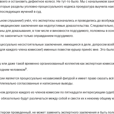
воего и остановить дефектное колесо. Не тут-то было. Мы с начальником заня
которые разделы уголовно-процессуального кодекса прокуратура выучила наи
 последующих мучений в суд.
ьном слушании!) учёл, что экспертизы назначались и проводились до возбужд
медицинские заключения как недопустимые доказательства. Следовательно,
ваны для доказывания, в том числе и виновности подсудимого, положены в осн
ло закончиться только оправданием подсудимого.
цессуально несостоятельные заключения, имеющиеся в деле, допросом всей 
для каждого члена комиссии!) именных повестки курьер принёс мне. Это бы
у или даже такой временно организованный коллектив как экспертная комисс
9
 одним человеком
.
сии является процессуально независимой фигурой и имеет право сказать всё, 
оллегиально согласованные и написанные выводы.
ьном допросе каждого из членов комиссии по пятнадцати интересующим суде
е обязательно будут различаться между собой и свести их к некоему общему к
стерски проведенный, не может заменить экспертного заключения и быть пол