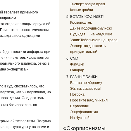
Эксперт всегда прав!
Коные грабли
ный терапевт приёмного
ВСТАТЬ! СУД ИДЁТ!
синдромом
Кровоподтёк
ток скорая помощь вернула её
Дайте подсудимому нож!
? При патологоанатомическом
Суд идёт … на кладбище
иокарда с последующими
Узник Тобольского централа
Экспертов доставить
кой диагностики инфаркта при
принудительно!
вления некоторых документов
СМИ
равильного диагноза, отказ в
Фигушки
дна экспертиза -
Гонорар
РАЗНЫЕ БАЙКИ
Банька по-чёрному
 в суд, спохватилось, что
Эй, ты, с животом!
пертиза, как бы первичная, но
Потроха
ё проведении. Следователь
Простите нас, Михаил
так как базировалась на
Сергеевич!
Энцефалопатия
На Чусовой
первичной экспертизы. Получив
тная прокуратуры уговорами и
«Скорпионизмы