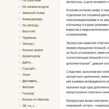
По понятиям
экспертизы, а дело кочевало п
На свежем воздухе
Получив согласие шефа, я при
Заказной пожар
отделения (по основной деят
Командировка
электрокардиограмму и не уви
в больницу и в руках реанима
На свободу...
вскрытии и микроскопическом
Вертолёт
осложнениями.
Чудовище
Экспертная комиссия ответила
Эксперт...
первом обращении больной, н
Конные грабли
не было установлено, имеется
Кровоподтёк
госпитализации больной и отс
Дайте...
7
дополнительная
, давшая ос
Суд идёт...
Следствие, выполнив все необ
Узник
экспертные заключения, имеющ
Доставить...
уже в рамках возбуждённого у
Фигушки
назначил ещё одну дополните
процессуально порочных закл
Гонорар
Банька по-чёрному
Прокуратура вновь повторила 
очередной «отлуп», «накапала
Эй, ты, с...