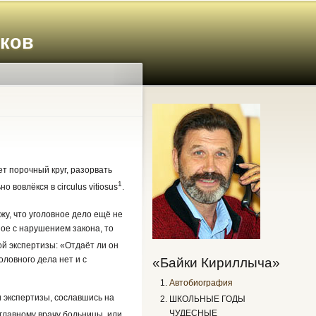
иков
т порочный круг, разорвать
1
 вовлёкся в circulus vitiosus
.
жу, что уголовное дело ещё не
ое с нарушением закона, то
й экспертизы: «Отдаёт ли он
оловного дела нет и с
«Байки Кириллыча»
Автобиография
 экспертизы, сославшись на
ШКОЛЬНЫЕ ГОДЫ
ЧУДЕСНЫЕ
 главному врачу больницы, или