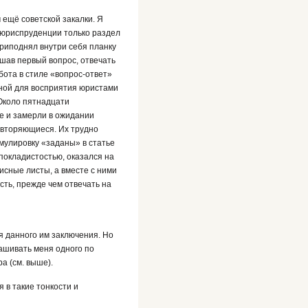
 ещё советской закалки. Я
 юриспруденции только раздел
приподнял внутри себя планку
шав первый вопрос, отвечать
бота в стиле «вопрос-ответ»
бной для восприятия юристами
 Около пятнадцати
ле и замерли в ожидании
овторяющиеся. Их трудно
рмулировку «заданы» в статье
покладистостью, оказался на
исные листы, а вместе с ними
сть, прежде чем отвечать на
я данного им заключения. Но
ашивать меня одного по
а (см. выше).
 в такие тонкости и