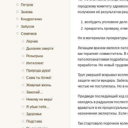
Петров
городскому комитету здравоо
Зыкова
получения её результатов реш
Кондратенко
возбудить уголовное дело
Забусов
прекратить проверку, отв
Семячков
Но в материалах прокуратуры
Лерчик
Лечащим врачом являлся пато
Дыхание смерти
как терапевт-совместитель. 
Розыгрыш
патологоанатомам подрабатыва
Интеллект
приработок. Но новый трудово
Природа-дура!
Труп умершей вскрывал коллег
Сама ты бочка!
защите чести мундира. Забег
Живучая жизнь
честью не поступилась. Но в н
Закопай...
Предвидя последующий ход соб
Никому не верь!
находясь в радушном послеот
Я убью тебя...
вдаваться в их процессуальн
назначении экспертизы. Если 
Здоровье
Подстава
Так стартовало порочное коле