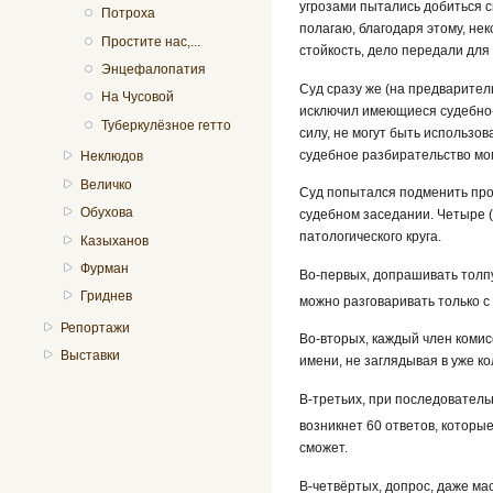
угрозами пытались добиться с
Потроха
полагаю, благодаря этому, не
Простите нас,...
стойкость, дело передали для
Энцефалопатия
Суд сразу же (на предварител
На Чусовой
исключил имеющиеся судебно-
Туберкулёзное гетто
силу, не могут быть использо
судебное разбирательство мог
Неклюдов
Величко
Суд попытался подменить про
Обухова
судебном заседании. Четыре (
патологического круга.
Казыханов
Фурман
Во-первых, допрашивать толп
Гриднев
можно разговаривать только с
Репортажи
Во-вторых, каждый член комис
Выставки
имени, не заглядывая в уже к
В-третьих, при последовател
возникнет 60 ответов, которы
сможет.
В-четвёртых, допрос, даже ма