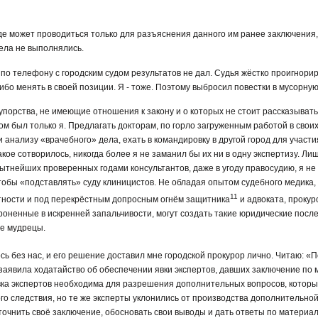
уде может проводиться только для разъяснения данного им ранее заключения
дела не выполнялись.
о телефону с городским судом результатов не дал. Судья жёстко проигнори
ибо менять в своей позиции. Я - тоже. Поэтому выбросил повестки в мусорную
упорства, не имеющие отношения к закону и о которых не стоит рассказыват
м был только я. Предлагать докторам, по горло загруженным работой в свои
 анализу «врачебного» дела, ехать в командировку в другой город для участ
кое сотворилось, никогда более я не заманил бы их ни в одну экспертизу. Лиш
тнейших проверенных годами консультантов, даже в угоду правосудию, я не м
тобы «подставлять» суду клиницистов. Не обладая опытом судебного медика,
11
ытности и под перекрёстным допросным огнём защитника
и адвоката, прокур
роненные в искренней запальчивости, могут создать такие юридические после
ие мудрецы.
ь без нас, и его решение доставил мне городской прокурор лично. Читаю: «
аявила ходатайство об обеспечении явки экспертов, давших заключение по 
Явка экспертов необходима для разрешения дополнительных вопросов, котор
о следствия, но те же эксперты уклонились от производства дополнительной
точнить своё заключение, обосновать свои выводы и дать ответы по материа