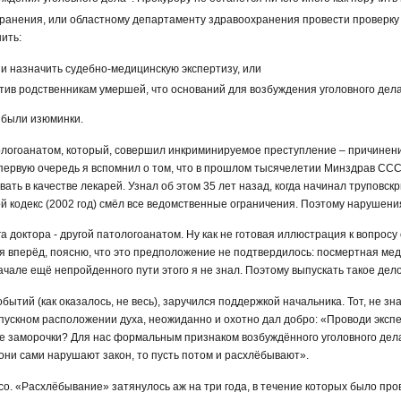
хранения, или областному департаменту здравоохранения провести проверку
ить:
 и назначить судебно-медицинскую экспертизу, или
етив родственникам умершей, что оснований для возбуждения уголовного дела
 были изюминки.
логоанатом, который, совершил инкриминируемое преступление – причинени
В первую очередь я вспомнил о том, что в прошлом тысячелетии Минздрав С
ть в качестве лекарей. Узнал об этом 35 лет назад, когда начинал труповс
й кодекс (2002 год) смёл все ведомственные ограничения. Поэтому нарушения
а доктора - другой патологоанатом. Ну как не готовая иллюстрация к вопросу
ая вперёд, поясню, что это предположение не подтвердилось: посмертная м
ачале ещё непройденного пути этого я не знал. Поэтому выпускать такое дело 
ытий (как оказалось, не весь), заручился поддержкой начальника. Тот, не зн
пускном расположении духа, неожиданно и охотно дал добро: «Проводи эксп
ые заморочки? Для нас формальным признаком возбуждённого уголовного дел
они сами нарушают закон, то пусть потом и расхлёбывают».
со. «Расхлёбывание» затянулось аж на три года, в течение которых было пр