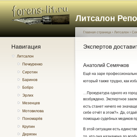
Литсалон Реп
Главная страница
›
Литсалон
›
Се
Навигация
Вы здесь
Экспертов достави
Литсалон
Печкуренко
Анатолий Семячков
Сиротин
Ещё на заре профессиональной
Баринов
который также трудно, как изба
Бобро
…Прокуратура одного из горо
Эрлих
возбуждено. Экспертное заклю
Мезенцев
есть станет ничего не значащ
Мотовилова
себе отчёт в этом?». Да, отда
помощью судебных медиков пр
Пономарёв
Крупин
В этой ситуации есть единст
Дерягин
то, что она назначена до воз