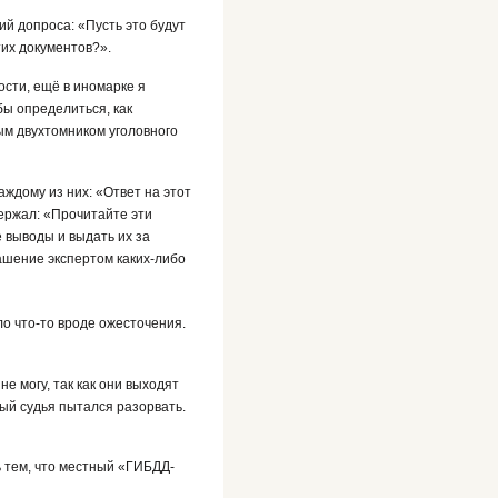
ий допроса: «Пусть это будут
их документов?».
ости, ещё в иномарке я
бы определиться, как
ым двухтомником уголовного
ждому из них: «Ответ на этот
ержал: «Прочитайте эти
е выводы и выдать их за
лашение экспертом каких-либо
о что-то вроде ожесточения.
е могу, так как они выходят
ый судья пытался разорвать.
ь тем, что местный «ГИБДД-