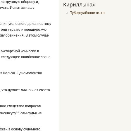
ли круговую оборону и,
Кириллыча»
зусть. Испытав нашу
Туберкулёзное гетто
ения уголовного дела, поэтому
 они утратили юридическую
ову обвинения. В этом случае
экспертной комиссии в
ло следующее ошибочное звено
ия нельзя. Одномоментно
что думает лично и от своего
бное следствие вопросам
10
онсенсусу
сам судья не
ожен в основу судебного