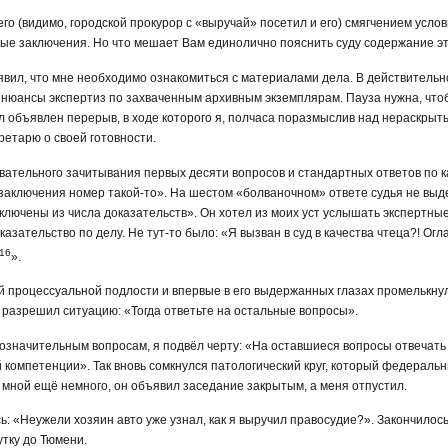
го (видимо, городской прокурор с «выручай» посетил и его) смягчением услов
ые заключения. Но что мешает Вам единолично пояснить суду содержание эт
аявил, что мне необходимо ознакомиться с материалами дела. В действительн
 нюансы экспертиз по захваченным архивным экземплярам. Пауза нужна, что
л объявлен перерыв, в ходе которого я, полчаса поразмыслив над нераскрыт
ретарю о своей готовности.
ательного зачитывания первых десяти вопросов и стандартных ответов по ка
 заключения номер такой-то». На шестом «болваночном» ответе судья не выд
сключены из числа доказательств». Он хотел из моих уст услышать экспертны
азательство по делу. Не тут-то было: «Я вызван в суд в качества чтеца?! Ог
16
».
й процессуальной подлости и впервые в его выдержанных глазах промелькнул
разрешил ситуацию: «Тогда ответьте на остальные вопросы».
означительным вопросам, я подвёл черту: «На оставшиеся вопросы отвечать н
компетенции». Так вновь сомкнулся патологический круг, который федеральн
мной ещё немного, он объявил заседание закрытым, а меня отпустил.
ь: «Неужели хозяин авто уже узнал, как я выручил правосудие?». Закончилос
тку до Тюмени.