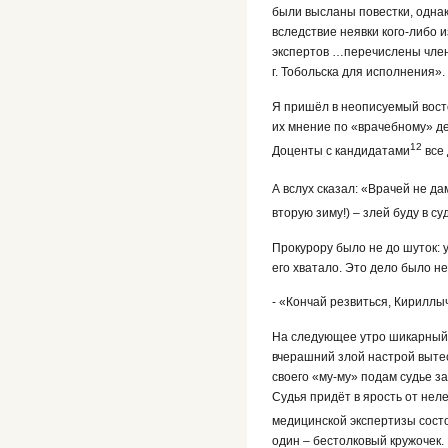
были высланы повестки, однако
вследствие неявки кого-либо 
экспертов …перечислены член
г. Тобольска для исполнения».
Я пришёл в неописуемый востор
их мнение по «врачебному» де
12
Доценты с кандидатами
все 
А вслух сказал: «Врачей не да
вторую зиму!) – злей буду в с
Прокурору было не до шуток: у
его хватало. Это дело было н
- «Кончай резвиться, Кирилл
На следующее утро шикарный (
вчерашний злой настрой вытес
своего «му-му» подам судье з
Судья придёт в ярость от нел
медицинской экспертизы состо
один – бестолковый кружочек. Н