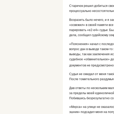
Старичок решил добиться свое
процессуально несостоятельн
Возразить было нечего, и я з
«освежил» в своей памяти все
парировать «е2-е4» судьи. Бы
дела, сообщил судейскому сек
«Пояснения» начал с последов
вопрос дан в выводе таком-то
выводы, так как заключения и
судебное «обвинительное» док
документов не предусмотрено
Судья не ожидал от меня тако
После томительного раздумья 
Дав ответы по нескольким мал
за пределы моей единоличной 
Побившись безрезультатно со 
«Мерса» на улице не оказалос
эшник» подсадил меня на попу