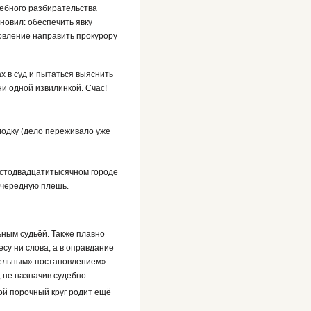
удебного разбирательства
новил: обеспечить явку
овление направить прокурору
х в суд и пытаться выяснить
ни одной извилинкой. Счас!
олодку (дело переживало уже
 В стодвадцатитысячном городе
очередную плешь.
ьным судьёй. Также плавно
су ни слова, а в оправдание
ительным» постановлением».
 не назначив судебно-
ой порочный круг родит ещё