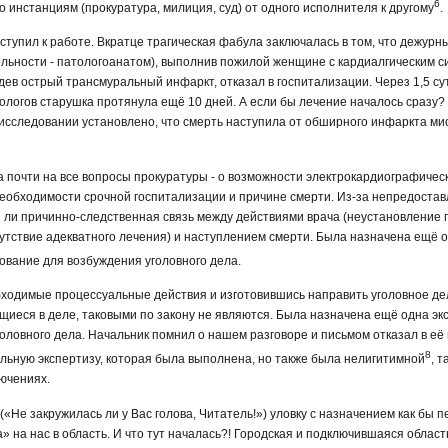
6
о инстанциям (прокуратура, милиция, суд) от одного исполнителя к другому
.
ступил к работе. Вкратце трагическая фабула заключалась в том, что дежур
ельности - патологоанатом), выполнив пожилой женщине с кардиалгическим 
дев острый трансмуральный инфаркт, отказал в госпитализации. Через 1,5 су
тологов старушка протянула ещё 10 дней. А если бы лечение началось сразу
 исследовании установлено, что смерть наступила от обширного инфаркта м
 почти на все вопросы прокуратуры - о возможности электрокардиографичес
еобходимости срочной госпитализации и причине смерти. Из-за непредоста
 ли причинно-следственная связь между действиями врача (неустановление п
утствие адекватного лечения) и наступлением смерти. Была назначена ещё о
нование для возбуждения уголовного дела.
ходимые процессуальные действия и изготовившись направить уголовное дело
иеся в деле, таковыми по закону не являются. Была назначена ещё одна экс
головного дела. Начальник помнил о нашем разговоре и письмом отказал в е
8
льную экспертизу, которая была выполнена, но также была нелигитимной
, 
ючениях.
(«Не закружилась ли у Вас голова, Читатель!») уловку с назначением как бы 
» на нас в область. И что тут началась?! Городская и подключившаяся облас