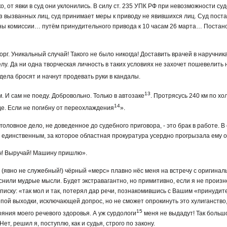
, от явки в суд они уклонились. В силу ст. 235 УПК РФ при невозможности с
из вызванных лиц, суд принимает меры к приводу не явившихся лиц. Суд поста
ы комиссии… путём принудительного привода к 10 часам 26 марта… Постан
г. Уникальный случай! Такого не было никогда! Доставить врачей в наручника
лу. Да ни одна творческая личность в таких условиях не захочет пошевелить 
дела бросят и начнут продевать руки в кандалы.
13
м. И сам не поеду. Добровольно. Только в автозаке
. Протрясусь 240 км по х
14
уде. Если не погибну от переохлаждения
».
головное дело, не доведенное до судебного приговора, - это брак в работе.
е единственным, за которое областная прокуратура усердно прогрызала ему 
ыч! Выручай! Машину пришлю».
явно не служебный!) чёрный «мерс» плавно нёс меня на встречу с оригинал
нили мудрые мысли. Будет экстравагантно, но примитивно, если я не произне
аписку: «так мол и так, потерял дар речи, познакомившись с Вашим «принуд
епой выходки, исключающей допрос, но не сможет опрокинуть это хулиганство,
15
яния моего речевого здоровья. А уж сурдологи
меня не выдадут! Так больш
ет, решил я, поступлю, как и судья, строго по закону.