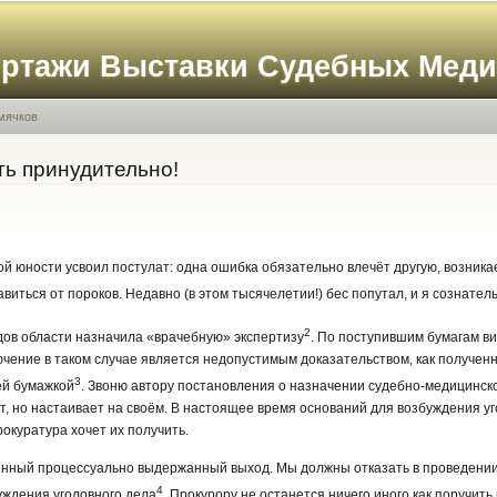
Перейти к
основному
ортажи Выставки Судебных Мед
содержанию
мячков
ть принудительно!
 юности усвоил постулат: одна ошибка обязательно влечёт другую, возникае
виться от пороков. Недавно (в этом тысячелетии!) бес попутал, и я сознательно
2
дов области назначила «врачебную» экспертизу
. По поступившим бумагам ви
чение в таком случае является недопустимым доказательством, как полученн
3
ей бумажкой
. Звоню автору постановления о назначении судебно-медицинско
ёт, но настаивает на своём. В настоящее время оснований для возбуждения уг
окуратура хочет их получить.
венный процессуально выдержанный выход. Мы должны отказать в проведении
4
буждения уголовного дела
. Прокурору не останется ничего иного как поручить