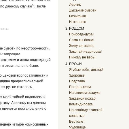
Лерчик
5
 по данному случаю
. После
Дыхание смерти
Розыгрыш
Интеллект
РОДДОМ
 нет.
Природа-дура!
Сама ты бочка!
Живучая жизнь
е смерти по неосторожности,
Закопай недоноска!
ССР запрещал
Никому не верь!
крывателем и искал подходящий
ПРОФИ
 в этом плане не было.
Я убью тебя, доктор!
Здоровье
 о цеховой корпоративности и
Подстава
едицина профессиональной
По понятиям
из рук не хотелось.
На свежем воздухе
ая моей тайной подоплеки и
Заказной пожар
ертизу! А почему мы должны
Командировка
а является постановление о
На свободу с чистой
совестью
Вертолёт
оведено четыре комиссионных
Чудовище