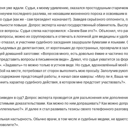
еня уже ждали. Судья, к моему удивлению, оказался простодушным старичком
 неучем последнего разлива, не нюхавшим жизненного пороха и освоившим в
 судьи (как же - сам президент назначает!). Завидев серьёзного оппонента, 
ьности повыше. Допрос эксперта начал государственный обвинитель. Выслу
все вопросы. Судья слегка насторожился: «Зачем Вам это?». Объяснил, что ра
 вопросы, можно их сгруппировать и отвечать в логичной для медицины и удо
 отказал, и участники судебного заседания зашуршали бумагами и языками.
ъедливых до дилетантских, от коротеньких до пространных, прозвучали в за
ей домашней заготовке: «Вопросов много, есть довольно ёмкие и частично п
представить вопросы в письменном виде». Думал, что судья ухватится за фо
. «Задавать»-то можно только в устном виде. Но судья, вдохновлённый моей 
бой на месте, потребовал от сторон выполнить мою просьбу. Заполучив рукоп
содержание предстоящей работы, я начал свои каверзы: «Могу ли я, Ваша че
нить характер судебного действия, в котором мне предстоит участвовать?».
приведен в суд? Допрос эксперта проводится для разъяснения или дополнени
стимыми доказательствами. Как можно по ним допрашивать? Как можно допр
легиально?». И далее я стал развивать тезисы своего телефонного разговор
ьная настырность. Обычно врачи, в том числе и судебные медики, не вдаются
изволите?».