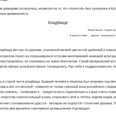
и доводами согласилась, несмотря на то, что «понятой» был захоронен в Кал
рора-криминалиста.
Кладбище
Извлечение «трупа и
в присутствии … врача - специалис
кладбища вёл нас по дорожке, усыпанной мелкой цветастой щебенкой и пере
нтересом глазел на сохранившиеся островки многовековой немецкой культур
леустремлённо, не отвлекаясь на чужое благолепие. Синий прокурорский кос
ётка чёрных усов воинственно топорщилась. Про себя я поддразнивал его, бо
ь в старой части кладбища. Бывший человек и пешеход был упакован под мн
вать всё это могилой - повернётся только суконный язык российского следов
бы извлечь, - соображал я, - придётся рыть параллельно и у края плиты нов
 искусства горизонтальный штрек, откапывать гроб и, пятясь задним ходом, 
тник с основанием не удастся - автокран не подпустят столетние деревья. 
ритель мои врачебно-такелажные размышления подтвердил.