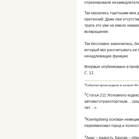
отреагировали незамедлительн
Так оказались тщетными мои д
претензий. Даже при отсутств
трупа это уже не имело никако
возвращение.
Так бесславно закончилась, б
который мог рассчитывать на п
ненадлежащие функции.
Впервые опубликовано в профе
С. 12.
1
События происходили в начале 80-
2
Статья 211 Уголовного коде
автомототранспортным… средс
лет…».
3
Koenigsberg основан немецким
переименовал город и полнос
4
Анас – радость, Каусар – оби