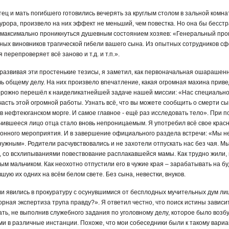
отец и мать погибшего готовились вечерять за круглым столом в зальной ком
курора, произвело на них эффект не меньший, чем повестка. Но она бы бесстр
сь максимально проникнуться душевным состоянием хозяев: «Генеральный пр
ных виновников трагической гибели вашего сына. Из опытных сотрудников 
перепроверяет всё заново и т.д. и т.п.».
развивая эти простенькие тезисы, я заметил, как первоначальная ошарашен
чь общему делу. На них произвело впечатление, какая огромная махина привед
торожно перешёл к наиделикатнейшей задаче нашей миссии: «Нас специально
сть этой огромной работы. Узнать всё, что вы можете сообщить о смерти сы
в нефтеюганском морге. И самое главное - ещё раз исследовать тело». При п
гчившееся лицо отца стало вновь непроницаемым. Я употребил всё свое крас
онного мероприятия. И в завершение официального раздела встречи: «Мы не 
 нужным». Родители расчувствовались и не захотели отпускать нас без чая. М
, со всхлипываниями повествование расплакавшейся мамы. Как трудно жили,
ым мальчиком. Как неохотно отпустили его в чужие края – зарабатывать на б
ую их одних на всём белом свете. Без сына, невестки, внуков.
 явились в прокуратуру с осунувшимися от бесплодных мучительных дум ли
рная экспертиза трупа правду?». Я ответил честно, что поиск истины зависит
ать, не выполнив служебного задания по уголовному делу, которое было возб
в различные инстанции. Похоже, что мои собеседники были к такому вариант