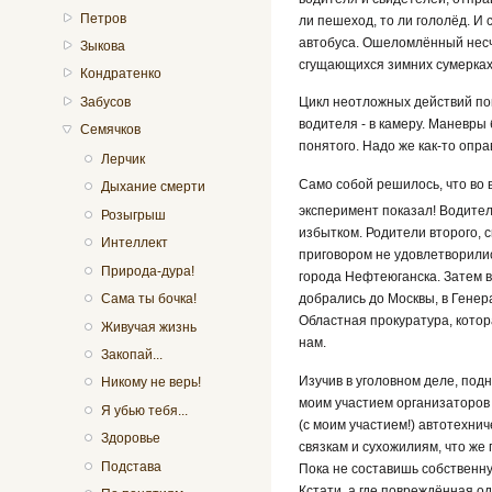
Петров
ли пешеход, то ли гололёд. И
автобуса. Ошеломлённый несча
Зыкова
сгущающихся зимних сумерках 
Кондратенко
Забусов
Цикл неотложных действий пов
водителя - в камеру. Маневры
Семячков
понятого. Надо же как-то опра
Лерчик
Само собой решилось, что во 
Дыхание смерти
эксперимент показал! Водител
Розыгрыш
избытком. Родители второго, 
Интеллект
приговором не удовлетворилис
Природа-дура!
города Нефтеюганска. Затем 
добрались до Москвы, в Генер
Сама ты бочка!
Областная прокуратура, котор
Живучая жизнь
нам.
Закопай...
Изучив в уголовном деле, под
Никому не верь!
моим участием организаторов 
Я убью тебя...
(с моим участием!) автотехни
Здоровье
связкам и сухожилиям, что же
Подстава
Пока не составишь собственну
Кстати, а где повреждённая о