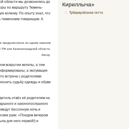
ой области мы дозвонились до
Кириллыча»
воры по маршруту Тюмень-
Туберкулёзное гетто
ю коленку. По опыту знал, что
ь тюменским товарищам. А
е предусмотрена ни одним законом
 РФ или Калининградской области.
Автор.
ом вскрытии могилы, а тем
информированы, а эксгумация
что встреча с родителями
яснить судьбу одежды и обуви
одитель отвёз её родителям на
одушного и законопослушного
роведут бессонную ночь и
еские руки: «Поедем вечером
ла для него первой!) и