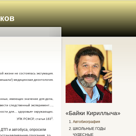
иков
й жизни не состоялась эксгумация.
омешала!) медицинская деонтология.
анных, имеющих значение для дела,
звести следственный эксперимент…,
«Байки Кириллыча»
сности для… здоровья» окружающих.
1
УПК РСФСР, статья 183
.
Автобиография
ШКОЛЬНЫЕ ГОДЫ
 ДТП и автобуса, опросили
ЧУДЕСНЫЕ
 останавливания-трогания, то