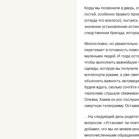
Когда мы позвонили в дверь, 
гостей, особенно бравого про
(откуда что взялось!), пытая
значение установлению истин
следственная бригада, которая 
Многословно, но уважительно 
перетекает в готовность помо
маленьких людей. И тогда ос
чтобы выполнить важнейшую ча
одежды, которую вы получили 
всплеснула руками, а уже смя
объяснить важность эксгумаци
будем ждать, сколько сочтёте
терпеливо слушали сбивчивое
Олежка. Каким он рос послушн
смертную телеграмму. Оставивш
…На следующий день родители
вопросом: «Установит ли повто
добавил, что мы не можем уех
многочисленными обращениями 