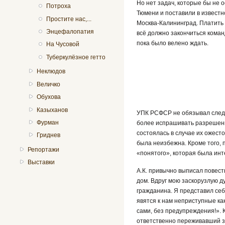
Но нет задач, которые бы не 
Потроха
Тюмени и поставили в извест
Простите нас,...
Москва-Калининград. Платить 
Энцефалопатия
всё должно закончиться кома
пока было велено ждать.
На Чусовой
Туберкулёзное гетто
Неклюдов
Величко
Обухова
Казыханов
УПК РСФСР не обязывал следо
Фурман
более испрашивать разрешени
состоялась в случае их ожест
Гриднев
была неизбежна. Кроме того,
Репортажи
«понятого», которая была инт
Выставки
А.К. привычно выписал повест
дом. Вдруг мою заскорузлую 
гражданина. Я представил себе
явятся к нам неприступные ка
сами, без предупреждения!». 
ответственно переживавший за