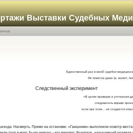
Перейти к
основному
ортажи Выставки Судебных Мед
содержанию
мячков
Единственный раз в моей судебно-медицинско
Не помогла даже (а, может, п
Следственный эксперимент
«В целях проверки и уточнения д
следователь вправе прои
если при этом… не создается опа
шехода. Насмерть. Прямо на остановке. «Гаишники» выполнили осмотр места
вили труп в морг. Было неясно – кто виноват. Водитель, нарушивший правила