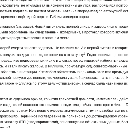
 следователь, не откладывая выяснение истины до утра, распорядился повто
стьем водитель не посмел отказать. Катание вперёд-взад по автобусной ост
привело к ещё одной жертве. Гибели молодого парня.
торился (см. выше). Новый виток следственной спирали завершился отправкой
 были оформлены как следственный эксперимент, в протокол которого включил
вдать присутствие зеваки в опасном месте.
второй смерти виноват водитель. Не милиция же! А о первой смерти и говори
2
ь получил за двух пешеходов почти на всю катушку
. Родственники первого 
справедливо подозревая милицию в уловках, позволивших ей избежать наказа
ь. И стали писать жалобы. В милицию, прокуратуру, суд, советско-партийные
в областные инстанции. К жалобам обстоятельно прикладывали всю предыдущ
альной прокуратуре поняли, что чернила у жалобщиков закончатся не скоро.
ая также числилась по этому делу «отписантом», а сейчас была назначена и
нятом из судебного архива, события трехлетней давности, наметил план дейс
и свидетелей опасного эксперимента, водителя, отбывавшего срок в Нижне-Т
ческую экспертизу. Но в первую очередь эксгумировать труп и разобраться п
 произошло. Первичное исследование выполнено на добротно-рядовом уровне
ю гипотезу ДТП (с подвариантами!), основанную на объективных данных, бес
дежда?