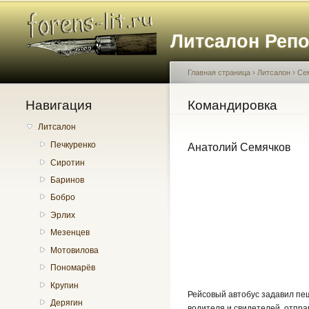
Литсалон Реп
Главная страница
›
Литсалон
›
Се
Навигация
Вы здесь
Командировка
Литсалон
Печкуренко
Анатолий Семячков
Сиротин
Баринов
Бобро
Эрлих
Мезенцев
Мотовилова
Пономарёв
Крупин
Рейсовый автобус задавил пе
Дерягин
водителя и свидетелей, отпра