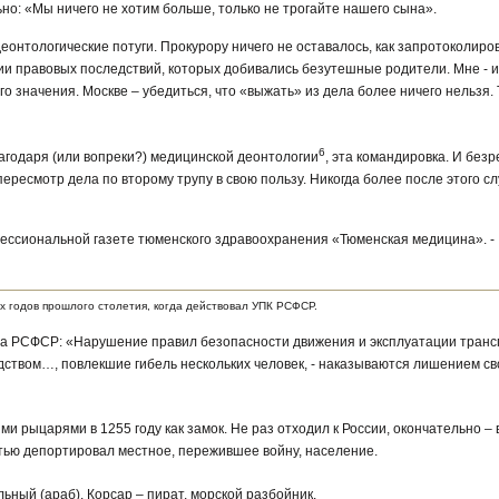
о: «Мы ничего не хотим больше, только не трогайте нашего сына».
еонтологические потуги. Прокурору ничего не оставалось, как запротоколиров
ии правовых последствий, которых добивались безутешные родители. Мне - и
го значения. Москве – убедиться, что «выжать» из дела более ничего нельзя.
6
лагодаря (или вопреки?) медицинской деонтологии
, эта командировка. И без
ересмотр дела по второму трупу в свою пользу. Никогда более после этого сл
ссиональной газете тюменского здравоохранения «Тюменская медицина». - № 
х годов прошлого столетия, когда действовал УПК РСФСР.
кса РСФСР: «Нарушение правил безопасности движения и эксплуатации тран
твом…, повлекшие гибель нескольких человек, - наказываются лишением св
и рыцарями в 1255 году как замок. Не раз отходил к России, окончательно – 
тью депортировал местное, пережившее войну, население.
льный (араб). Корсар – пират, морской разбойник.