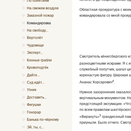
По понятиям
На свежем воздухе
Областная прокуратура с моим
Заказной пожар
командировала со мной проку
Командировка
На свободу...
Вертолёт
Чудовище
Эксперт...
Смотритель кёнигсбергского 
Конные грабли
разноцветными искрами. Я с и
Кровоподтёк
служебный попутчик, шагал це
Дайте...
коренастую фигуру. Широкая щ
4
Ананас Корсарович
.
Суд идёт...
Узник
Нужное захоронение оказалос
Доставить...
вертикальным монументом. Наз
предстоящей эксгумации. «Что
Фигушки
по всем правилам шахтёрского
Гонорар
5
«Вирануть»
грандиозный памя
Банька по-чёрному
приуныли. Было отчего. Смот
Эй, ты, с...