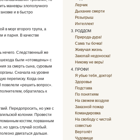
Лерчик
рить маневры злополучного
Дыхание смерти
ановке и в быстро
Розыгрыш
Интеллект
 в морг второго трупа, а
РОДДОМ
и и парня. В качестве
Природа-дура!
Сама ты бочка!
Живучая жизнь
ть нечего. Следственный же
Закопай недоноска!
пешехода были «отомщены» с
Никому не верь!
ния за смерть сына, суровым
ПРОФИ
 органы. Сначала на уровне
Я убью тебя, доктор!
ую переписку. Когда они
Здоровье
 И повелели «решить вопрос».
Подстава
сполнителем, обратилась к
По понятиям
На свежем воздухе
Заказной пожар
твий. Передопросить, но уже с
Командировка
агильской колонии. Провести
На свободу с чистой
о сломанным костям, порванным
совестью
, но здесь случай особый.
Вертолёт
полезно двигаться дальше.
Чудовище