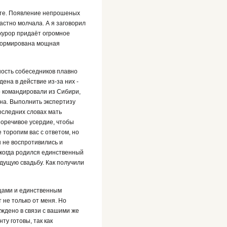
нате. Появление непрошеных
астно молчала. А я заговорил
окурор придаёт огромное
сформирована мощная
ность собеседников плавно
ена в действие из-за них -
 командировали из Сибири,
на. Выполнить экспертизу
оследних словах мать
норечивое усердие, чтобы
торопим вас с ответом, но
ы не воспротивились и
 когда родился единственный
удущую свадьбу. Как получили
цами и единственным
 не только от меня. Но
уждено в связи с вашими же
у готовы, так как