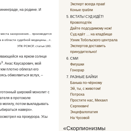
Эксперт всегда прав!
ининграде, на родине. И
Коные грабли
ВСТАТЬ! СУД ИДЁТ!
Кровоподтёк
Дайте подсудимому нож!
з места захоронения… производится
Суд идёт … на кладбище
Узник Тобольского централа
та в области судебной медицины…».
Экспертов доставить
УПК РСФСР, статья 180.
принудительно!
ливающейся на ярком солнце
СМИ
3
ы
. Анас Каусарович, мой
Фигушки
тюм плотно облегал его
Гонорар
ясь обмолвиться вслух, –
РАЗНЫЕ БАЙКИ
Банька по-чёрному
Эй, ты, с животом!
оготонный широкий монолит с
Потроха
ателя в протоколе
Простите нас, Михаил
ую могилу, потом выкладывать
Сергеевич!
выбираться наверх».
Энцефалопатия
Посмотрел на прокурора. Усы
На Чусовой
«Скорпионизмы