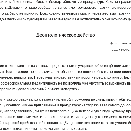
осилили большевики в блоке с беспартийными. Из прокуратуры Калининградск
ность. Думаю, что наше сообщение запустило прокурорско-партийные перего
тогда было не принято. Всех хозяйственников ломали через жёсткую партийну
ндой местным ритуальщикам безвозмездно и безотлагательно оказать помощ
Деонтологическое действо
Деонтология н
СССР, РСФСР,
вателя ставить в известность родственников умершего об освящённом закон
я. Тем не менее, не знаю случая, чтобы родственники не были заранее про
очённого неприятия. Переступать нравственный порог не решался никто. Так 
 профессиональная педантичность не позволяла мне упустить возможность вы
ересна как дополнительный объект экспертизы.
ку и уже договаривался с заместителем облпрокурора по следствию, чтобы в
душу осенило. Любое приглашение в прокуратуру настораживает самого добр
, как родственники, вынув из почтового ящика невзрачную с виду бумажку, п
к противотанковые ежи. И решил перехватить инициативу в свои деонтологич
Корсар, ещё пребывавший в послекладбищенском смятении (эта эксгумация бы
 исход командировки, легко уступил мне лидерство.