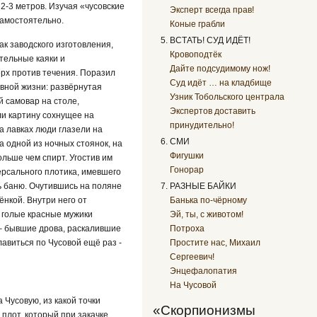
2-3 метров. Изучая «чусовские
Эксперт всегда прав!
самостоятельно.
Коные грабли
ВСТАТЬ! СУД ИДЁТ!
ак заводского изготовления,
Кровоподтёк
тельные каяки и
Дайте подсудимому нож!
рх против течения. Поразил
Суд идёт … на кладбище
вной жизни: развёрнутая
Узник Тобольского централа
й самовар на столе,
Экспертов доставить
ли картину сохнущее на
принудительно!
 лавках люди глазели на
СМИ
а одной из ночных стоянок, на
Фигушки
льше чем спирт. Угостив им
Гонорар
ерсального плотика, имевшего
РАЗНЫЕ БАЙКИ
ь баню. Очутившись на поляне
Банька по-чёрному
нкой. Внутри него от
Эй, ты, с животом!
 голые красные мужики
Потроха
– бывшие дрова, раскалившие
Простите нас, Михаил
лавиться по Чусовой ещё раз -
Сергеевич!
Энцефалопатия
На Чусовой
Чусовую, из какой точки
«Скорпионизмы
 плот, который при закачке