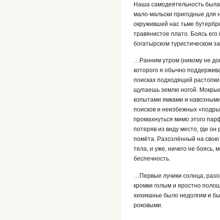
Наша самодеятельность была 
мало-мальски пригодные для н
окружившей нас тьме бутербр
травянистое плато. Боясь его 
богатырском туристическом з
…Ранним утром (никому не дов
которого я обычно поддержива
поисках подходящей растопки 
щупаешь землю ногой. Мокрые
копытами ямками и навозными
поисков и неизбежных «подрыв
промахнуться мимо этого парф
потеряв из виду место, где он
помёта. Разозлённый на свою 
тела, и уже, ничего не боясь
беспечность.
…Первые лучики солнца, разор
кромки голым и яростно поло
хихиканье было недолгим и б
роковыми.