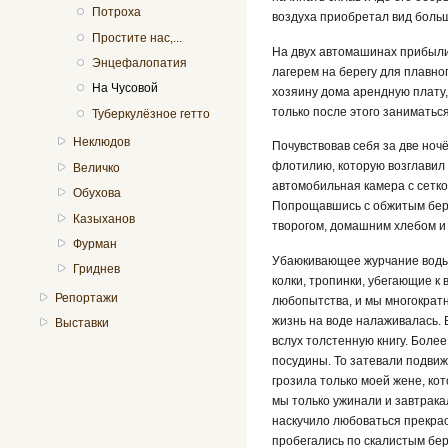
Потроха
воздуха приобретал вид боль
Простите нас,...
На двух автомашинах прибыли 
Энцефалопатия
лагерем на берегу для плавно
На Чусовой
хозяину дома арендную плату, 
только после этого заниматьс
Туберкулёзное гетто
Неклюдов
Почувствовав себя за две ноч
флотилию, которую возглавил 
Величко
автомобильная камера с сетко
Обухова
Попрощавшись с обжитым бере
Казыханов
творогом, домашним хлебом и 
Фурман
Убаюкивающее журчание воды 
Гриднев
колки, тропинки, убегающие к
Репортажи
любопытства, и мы многократ
жизнь на воде налаживалась. 
Выставки
вслух толстенную книгу. Боле
посудины. То затевали подвиж
грозила только моей жене, к
мы только ужинали и завтракал
наскучило любоваться прекра
пробегались по скалистым бер