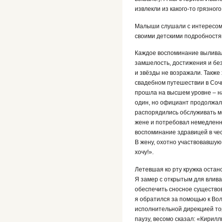
извлекли из какого-то грязног
Малыши слушали с интересом, 
своими детскими подробностям
Каждое воспоминание выливало
замшелость, достижения и без
и звёзды не возражали. Также 
свадебном путешествии в Сочи
прошла на высшем уровне – на
один, но официант продолжал 
распорядились обслуживать м
жене и потребовал немедленно
воспоминание здравицей в чес
В жену, охотно участвовавшую
хочу!».
Летевшая ко рту кружка остан
Я замер с открытым для влива
обеспечить сносное существов
я обратился за помощью к Вол
исполнительной дирекцией тор
паузу, весомо сказал: «Кирилл