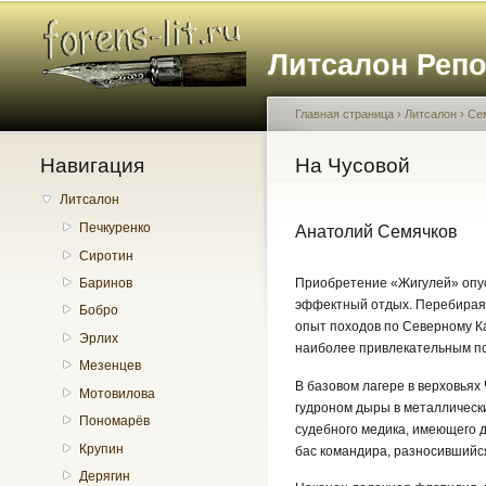
Литсалон Реп
Главная страница
›
Литсалон
›
Се
Навигация
Вы здесь
На Чусовой
Литсалон
Печкуренко
Анатолий Семячков
Сиротин
Приобретение «Жигулей» опус
Баринов
эффектный отдых. Перебирая 
Бобро
опыт походов по Северному Ка
Эрлих
наиболее привлекательным по
Мезенцев
В базовом лагере в верховьях
Мотовилова
гудроном дыры в металлически
Пономарёв
судебного медика, имеющего 
Крупин
бас командира, разносившийс
Дерягин