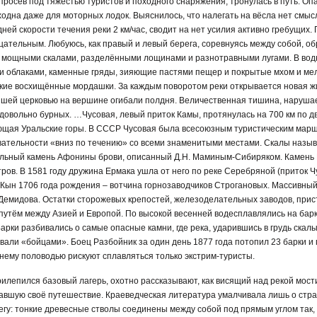
росев под тяжестью туристов и походного снаряжения, тронулась в путь. Оп
ходна даже для моторных лодок. Выяснилось, что налегать на вёсла нет смы
ней скорости течения реки 2 км/час, сводит на нет усилия активно гребущих.
цательным. Любуюсь, как правый и левый берега, соревнуясь между собой, о
е мощными скалами, разделёнными лощинами и разнотравными лугами. В водн
и облаками, каменные гряды, зияющие пастями пещер и покрытые мхом и ме
ские восхищённые мордашки. За каждым поворотом реки открывается новая ж
вейшей церковью на вершине огибали полдня. Величественная тишина, наруш
довольно бурных. …Чусовая, левый приток Камы, протянулась на 700 км по дв
ющая Уральские горы. В СССР Чусовая была всесоюзным туристическим марш
вательности «вниз по течению» со всеми знаменитыми местами. Скалы назыв
альный камень Афонины брови, описанный Д.Н. Маминым-Сибиряком. Камень Р
тров. В 1581 году дружина Ермака ушла от него по реке Серебряной (приток Ч
Кын 1706 года рождения – вотчина горнозаводчиков Строгановых. Массивный
Демидова. Остатки сторожевых крепостей, железоделательных заводов, прис
путём между Азией и Европой. По высокой весенней водесплавлялись на барк
арки разбивались о самые опасные камни, где река, ударившись в грудь скалы,
вали «бойцами». Боец Разбойник за один день 1877 года потопил 23 барки и 
нему половодью рискуют сплавляться только экстрим-туристы.
рилепился базовый лагерь, охотно рассказывают, как висящий над рекой мост
чавшую своё путешествие. Краеведческая литература умалчивала лишь о стр
гу: тонкие древесные стволы соединены между собой под прямым углом так, 