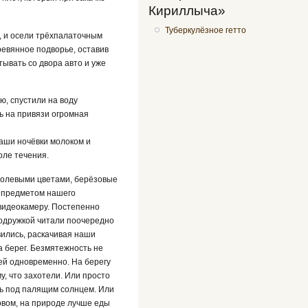
Кириллыча»
Туберкулёзное гетто
й, и осели трёхпалаточным
ревянное подворье, оставив
тывать со двора авто и уже
ю, спустили на воду
ь на привязи огромная
аши ночёвки молоком и
оле течения.
полевыми цветами, берёзовые
о предметом нашего
 видеокамеру. Постепенно
подружкой читали поочередно
вились, раскачивая наши
а берег. Безмятежность не
ей одновременно. На берегу
у, что захотели. Или просто
ь под палящим солнцем. Или
овом, на природе лучше еды