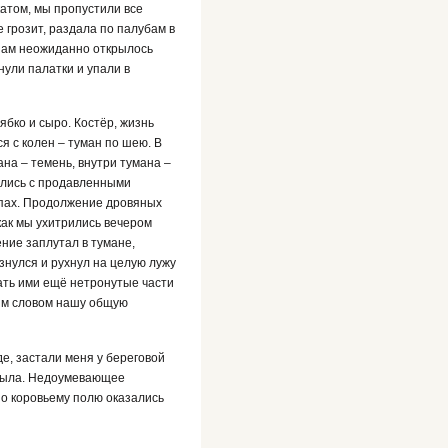
атом, мы пропустили все
 грозит, раздала по палубам в
 нам неожиданно открылось
нули палатки и упали в
ябко и сыро. Костёр, жизнь
я с колен – туман по шею. В
на – темень, внутри тумана –
ались с продавленными
апах. Продолжение дровяных
как мы ухитрились вечером
ние заплутал в тумане,
ьзнулся и рухнул на целую лужу
кать ими ещё нетронутые части
рым словом нашу общую
е, застали меня у береговой
 мыла. Недоумевающее
по коровьему полю оказались