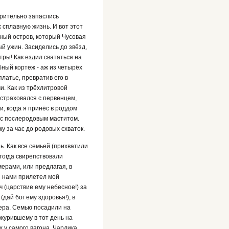
трительно запаслись
сплавную жизнь. И вот этот
ёный остров, который Чусовая
й ужин. Засиделись до звёзд,
тры! Как ездил свататься на
ный кортеж - аж из четырёх
латье, превратив его в
и. Как из трёхлитровой
естраховался с первенцем,
, когда я принёс в роддом
у с послеродовым маститом.
у за час до родовых схваток.
. Как все семьей (прихватили
тогда свирепствовали
рами, или предлагая, в
С нами прилетел мой
(царствие ему небесное!) за
ай бог ему здоровья!), в
ера. Семью посадили на
журившему в тот день на
 у самого вагона. Чарлика