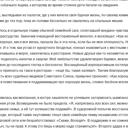
о собачьего ящика, к которому во время стоянок дети бегали на свидания.
выглядывая из палаток, где у них кипела своя бурная жизнь, по-своему ком
и до тех пор, пока их головки бессильно не свалились на спальные мешки.
сь в отдельную главку обычной семейной саги, сплетавшей воедино чувства 
рассудство. Закончив очередной восторженный монолог, я восклицал: «Как 
хорошо, как и вся жизнь, прошла бы и эта ночь, если бы не моя оплошность. 
. И о том, как устав от курортного безделья, поехал знакомиться с местным
чавшись в морге, закончилась в ресторане. Новые друзья как-то незаметно и
подносить напитки и закуски. Моё любопытство удовлетворил бармен, вежлив
еня до последнего глотка и бесплатно. Восхищённый корпоративным гостепр
 приехать на такси в ресторан – «ещё бы, такая халява!». Танчик благоразу
ть всех судебных медиков Советского Союза, привычно произнёс: «Как хорош
 в повествовании и поддакивавшую про хорошую жизнь, словно бесёнок вселил
овилась как вкопанная, в костре зашипело не успевшее затормозить шампанск
ния ртом. Возмущению не было предела: «Я, напрягаюсь изо всех сил, можно с
ание семье, а ей тут излишества подавай!». В судорожной попытке восстан
оде, который также неутомимо тянул свою семейную лямку независимо оттог
говой сети или безработствовал: «Скажи, Володя!». В поддержке я не сомне
ыч, ты не прав. К этому (то бишь к морю) надо стремиться!». Второго удара я 