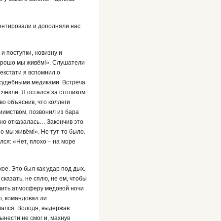
ментировали и дополняли нас
и поступки, новизну и
хорошо мы живём!». Слушатели
Некстати я вспомнил о
и судебными медиками. Встреча
счезли. Я остался за столиком
о объяснив, что коллеги
иимством, позвонил из бара
мно отказалась… Закончив это
о мы живём!». Не тут-то было.
ся: «Нет, плохо – на море
ое. Это был как удар под дых.
казать, не сплю, не ем, чтобы
овить атмосферу медовой ночи
о, командовал ли
вался. Володя, выдержав
вынести не смог и, махнув