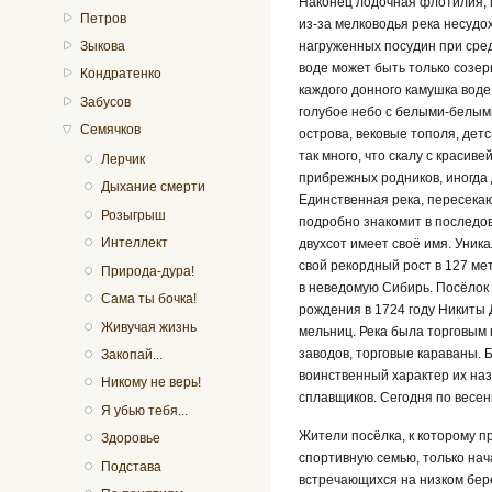
Наконец лодочная флотилия, п
Петров
из-за мелководья река несудо
Зыкова
нагруженных посудин при сред
воде может быть только созер
Кондратенко
каждого донного камушка вод
Забусов
голубое небо с белыми-белым
Семячков
острова, вековые тополя, дет
так много, что скалу с краси
Лерчик
прибрежных родников, иногда 
Дыхание смерти
Единственная река, пересека
Розыгрыш
подробно знакомит в последо
Интеллект
двухсот имеет своё имя. Уник
свой рекордный рост в 127 ме
Природа-дура!
в неведомую Сибирь. Посёлок 
Сама ты бочка!
рождения в 1724 году Никиты 
Живучая жизнь
мельниц. Река была торговым 
заводов, торговые караваны. Б
Закопай...
воинственный характер их наз
Никому не верь!
сплавщиков. Сегодня по весен
Я убью тебя...
Жители посёлка, к которому п
Здоровье
спортивную семью, только на
Подстава
встречающихся на низком бере