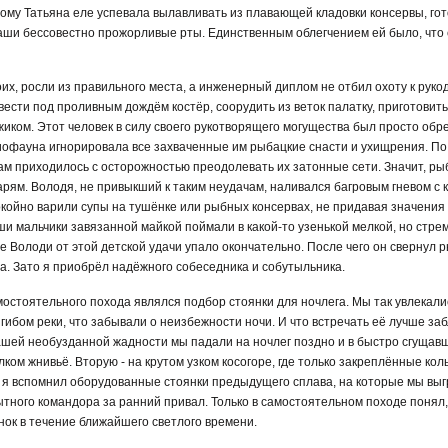
ому Татьяна еле успевала вылавливать из плавающей кладовки консервы, го
наши бессовестно прожорливые рты. Единственным облегчением ей было, что
оих, росли из правильного места, а инженерный диплом не отбил охоту к руко
ести под проливным дождём костёр, соорудить из веток палатку, приготовит
иком. Этот человек в силу своего рукотворящего могущества был просто обре
иофауна игнорировала все захваченные им рыбацкие снасти и ухищрения. По
ам приходилось с осторожностью преодолевать их затонные сети. Значит, ры
арям. Володя, не привыкший к таким неудачам, наливался багровым гневом с
окойно варили супы на тушёнке или рыбных консервах, не придавая значени
аши мальчики завязанной майкой поймали в какой-то узенькой мелкой, но стр
 Володи от этой детской удачи упало окончательно. После чего он свернул 
да. Зато я приобрёл надёжного собеседника и собутыльника.
остоятельного похода являлся подбор стоянки для ночлега. Мы так увлекали
ибом реки, что забывали о неизбежности ночи. И что встречать её лучше за
ашей необузданной жадности мы падали на ночлег поздно и в быстро сгущав
лком жнивьё. Вторую - на крутом узком косогоре, где только закреплённые ко
е я вспомнил оборудованные стоянки предыдущего сплава, на которые мы выгр
пытного командора за ранний привал. Только в самостоятельном походе понял
ок в течение ближайшего светлого времени.