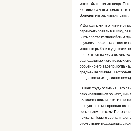
может быть только пища. Поэт
из термоса чай и подавать в 
Володей мы разливали сами.
У Володи руки, в отличие от м
отремонтировать машину, разв
быть просто компанейским муж
случился прокол: местная ихт
местные рыбаки с удочками, н
попадаться на уху заезжим ух
равнодушные к его позору, сп
особенно его задело, когда н
средней величины. Настроение
не доставал их до конца похо
Общей трудностью нашего сам
открывавшимися за каждым изг
облюбованном месте. Из-за н
первую ночь мы провели на ко
соскользнуть в воду. Поневол
полдень. Тогда я серчал на о
отсутствием подходящих стоян