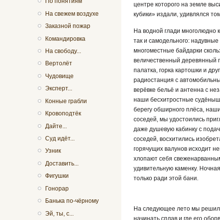
По понятиям
центре которого на земле выс
На свежем воздухе
кубики» издали, удивлялся том
Заказной пожар
На водной глади многолюдно к
Командировка
так и самодельного: надувные
многоместные байдарки сколь
На свободу...
величественный деревянный п
Вертолёт
палатка, горка картошки и др
Чудовище
радиостанция с автомобильным
Эксперт...
верёвке бельё и антенна с н
наши бесхитростные судёнышки
Конные грабли
берегу обширного плёса, наши
Кровоподтёк
соседей, мы удостоились приг
Дайте...
даже душевую кабинку с подач
Суд идёт...
соседей, восхитились изобрет
горячущих валунов исходит не
Узник
хлопают себя свеженарванным
Доставить...
удивительную каменку. Ночная
Фигушки
только ради этой бани.
Гонорар
Банька по-чёрному
На следующее лето мы решили 
Эй, ты, с...
начинать сплав и где его обор