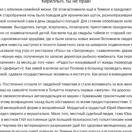
Кириллыч, ты не прав!
ал с юбилеем семейной жизни. Об этом вспомнили ещё в Тюмени и предусмо
старобрачная ночь была поводом для иронических шуток, разнообразивших 
ркой солнечной («как в день свадьбы!») погодой. Для стоянки облюбовали зел
авами. Высадились загодя, искупались, позагорали, приготовили праздничны
ано со знаменательной датой. Как жили год до свадьбы тайком от старшей сес
 однокомнатная хрущёвка, где и были зачаты новые жизни! Вспомнили свадеб
ужок невесты наступил в тесноте банкетного зала на шикарное подвенечное п
тъезжали под утро от ресторана «Русь» на «Запорожце», «заваленном» дарам
 чёрную икру, полученную по записке директора рыбного комбината. Как пер
ранение» за месяц до того «как». «Радость» изнывавшей от жажды первородки
й «дефицит»!). Как зимой в коляске катал Полинку в больницу проведать жен
кой, сдавала государственные экзамены в институте. Как уехал в командировк
 Постепенно отошли от свадебной тематики и стали вспоминать за всю жизнь
ка) на самолёте полетели в Тольятти покупать первые «жигули». На дорогах 
я свежеиспечённых автовладельцев из машин с бумажными транзитными номе
Поэтому возвращение назад было обставлено со всеми предосторожностями. 
ой милицейской форме и вооружённый. Мордатый и грудастый Юрий Иванович 
дел свирепо и внушительно. Мало того, местный судебный медик, тоже Юра (д
 в местном ГАИ постоянные (для большей безопасности!) тольяттинские ном
 и Чарлика без ветеринарного разрешения (дай бог здоровья милиционеру, де
овичем (в четыре руки!) домчали до Тюмени быстрее поезда и встретили наших