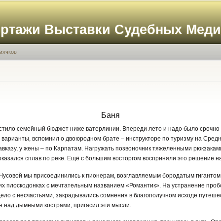
Перейти к
основному
ортажи Выставки Судебных Мед
содержанию
мячков
Баня
тило семейный бюджет ниже ватерлинии. Впереди лето и надо было срочно 
варианты, вспомнил о двоюродном брате – инструкторе по туризму на Средн
вказу, у жены – по Карпатам. Нагружать позвоночник тяжеленными рюкзаками
казался сплав по реке. Ещё с большим восторгом восприняли это решение 
 Чусовой мы присоединились к пионерам, возглавляемым бородатым гигантом 
х плоскодонках с мечтательным названием «Романтик». На устранение пробо
дело с несчастьями, закрадывались сомнения в благополучном исходе путеше
я над дымными кострами, пригасил эти мысли.