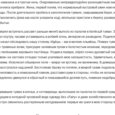
наказана и в третью ночь. Очарованные неправдоподобно разноцветным зак
очлега прибреги. Жена, первой поняв, что нормальный костровой ужин нам не
оды. После длительного пробега в заполночном тумане, закрывавшем берег,
проскочить (река как назло ускорила ход), впопыхах пристали к берегу, развер
абытье.
ерял встречать рассвет раньше меня!) выполз из палатки в белёсый туман. З
л поутру, часами уставившись в робкий огонь, вечером не разводили. Поднялс
начал обследовать нашу стоянку. Идёшь – как в молоке плывёшь. Поверх тума
 травяные кочки, присущие заливным лугам и болотистым низинам, чередов
 лепёшками коровьего пастбища. Угодив в первую, обрёл сочно-духовитый з
ов» на скотских отходах только усиливало мою запашистость. Удивительно, 
юма. Исколесил обширное поле – вокруг ни кустика, ни валежника. В доверше
 расступался над рекой. Бестолково брожу по поляне, в мокрой траве подскол
неловкость и измазанный говном, расставил руки в стороны, чтобы не испач
, медленно двинулся в обратный и показавшийся долгим путь, поминая недоб
вавшие туман в клочья, и сотоварищи, выползшие из палаток по первой нужд
щущим в холодной чусовской воде одежду без «Fairy» и даже хозяйственного
ыстро сменилось растерянным негодованием: первые же шаги в мою сторону 