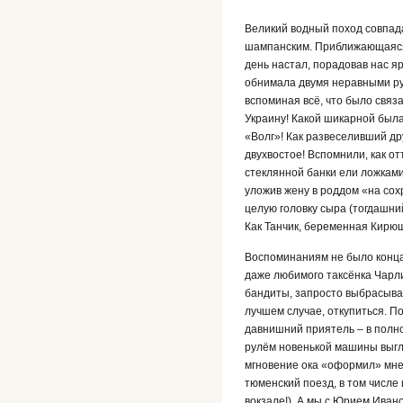
Великий водный поход совпад
шампанским. Приближающаяся 
день настал, порадовав нас я
обнимала двумя неравными рук
вспоминая всё, что было связ
Украину! Какой шикарной была
«Волг»! Как развеселивший др
двухвостое! Вспомнили, как о
стеклянной банки ели ложками
уложив жену в роддом «на сох
целую головку сыра (тогдашни
Как Танчик, беременная Кирюш
Воспоминаниям не было конца.
даже любимого таксёнка Чарли
бандиты, запросто выбрасыва
лучшем случае, откупиться. 
давнишний приятель – в полн
рулём новенькой машины выгля
мгновение ока «оформил» мне
тюменский поезд, в том числе
вокзале!). А мы с Юрием Иван