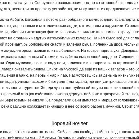
ится горка валунов. Сооружения разных размеров, но со стороной в пределах 
у, что, несмотря на простоту устройства, не могу понять их предназначение 
ак на Арбате. Движемся в потоке разнообразного мелководного транспорта, к
 плоты, деревянные и металлические лодки, катамараны и парусники. Стреми
зили, обгоняя тихоходную флотилию, самые заядлые шли нам навстречу - вве
лот на огромных надутых автомобильных камерах. На нём было всё для спла
угой провиант, рыболовецкие снасти и вяленая рыба, поленница дров, угольны
 аккумулятором, газовая плита с баллоном. На костре парила уха. Доверша
езамысловатым флагом «Стремительный» на высоченной жердине. Сидящие на
. Один мужичок, свесив в воду ноги, залихватски «наяривал» на гармошке. Н
 лагеря оказались рядом. Спирт на Чусовой да ещё из наших запасов – это бо
лашения в баню, на первый жар и пар. Насмотревшись за день на жизнь унив
ей воды ручным насосом и биотуалет, мы гадали, где они ухитрились спрятат
ательностью туристов. Жерди чусовского кубика обтянуты полиэтиленовой плё
выносимый жар (во избежание ожогов держусь поближе к прозрачной стенке),
и берёзовыми вениками. За пределами бани дымятся и мерцают головёшки 
 река радушно охлаждает гикающих в неё со всего разбега мужиков. Стоит сп
Коровий ночлег
сплавляться самостоятельно. Соблазняла свобода выбора: когда поехать на 
вать, всё решали мы – 2,5 семьи. За зиму приобрели вскладчину спасательный