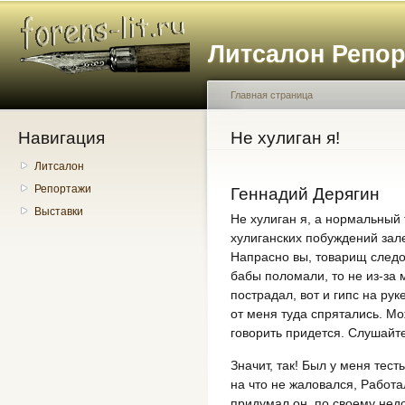
Пе
о
Литсалон Репо
с
Главная страница
Навигация
Вы здесь
Не хулиган я!
Литсалон
Репортажи
Геннадий Дерягин
Выставки
Не хулиган я, а нормальный 
хулиганских побуждений зале
Напрасно вы, товарищ следова
бабы поломали, то не из-за м
пострадал, вот и гипс на рук
от меня туда спрятались. Мо
говорить придется. Слушайт
Значит, так! Был у меня тест
на что не жаловался, Работал
придумал он, по своему недо