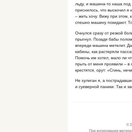
льду, и машина-то наша под 
приснилось, что выскочил я и
– жить хочу. Вижу при этом, 
спешно машину покидают. То
Очнулся сразу от резкой боли
прыгнул. Позади бабы полом
впереди машина метелит. Да 
кабины, как растеряли пасс
Помочь им хотел, мало ли ч
прыть от меня проявили – в л
крестятся, орут: «Сгинь, нечи
Не хулиган я, а пострадавши
и суеверной паники. Так и з
© 2
При копировании материал