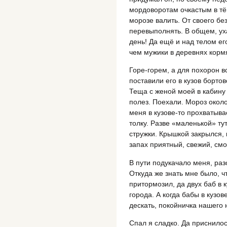
мордоворотам очкастым в тё
морозе валить. От своего б
перевыполнять. В общем, уха
день! Да ещё и над телом ег
чем мужики в деревнях кормя
Горе-горем, а для похорон в
поставили его в кузов борто
Теща с женой моей в кабину 
полез. Поехали. Мороз около
меня в кузове-то прохватыва
толку. Разве «маленькой» тут
стружки. Крышкой закрылся, 
запах приятный, свежий, см
В пути подукачало меня, раз
Откуда же знать мне было, 
притормозил, да двух баб в 
города. А когда бабы в кузов
дескать, покойничка нашего 
Спал я сладко. Да приснилос