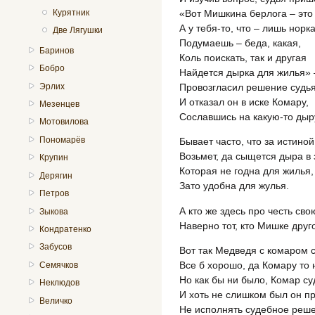
«Вот Мишкина берлога – это 
Курятник
А у тебя-то, что – лишь норк
Две Лягушки
Подумаешь – беда, какая,
Баринов
Коль поискать, так и другая
Бобро
Найдется дырка для жилья» 
Провозгласил решение судья
Эрлих
И отказал он в иске Комару,
Мезенцев
Сославшись на какую-то дыр
Мотовилова
Пономарёв
Бывает часто, что за истиной
Возьмет, да сыщется дыра в 
Крупин
Которая не годна для жилья,
Дерягин
Зато удобна для жулья.
Петров
А кто же здесь про честь сво
Зыкова
Наверно тот, кто Мишке дру
Кондратенко
Забусов
Вот так Медведя с комаром с
Все б хорошо, да Комару то 
Семячков
Но как бы ни было, Комар су
Неклюдов
И хоть не слишком был он п
Величко
Не исполнять судебное реш