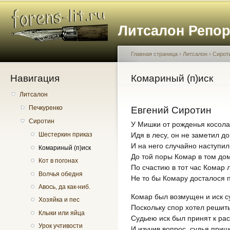
Пе
о
Литсалон Репо
с
Главная страница
›
Литсалон
›
Сирот
Навигация
Вы здесь
Комариный (п)иск
Литсалон
Печкуренко
Евгений Сиротин
Сиротин
У Мишки от рожденья косола
Идя в лесу, он не заметил д
Шестеркин приказ
И на него случайно наступил
Комариный (п)иск
До той поры Комар в том до
Кот в погонах
По счастию в тот час Комар 
Волчья обедня
Не то бы Комару досталося 
Авось, да как-ниб.
Комар был возмущен и иск с
Хозяйка и пес
Поскольку спор хотел решить
Клыки или яйца
Судьею иск был принят к ра
Урок учтивости
И изучив вопрос, судья при