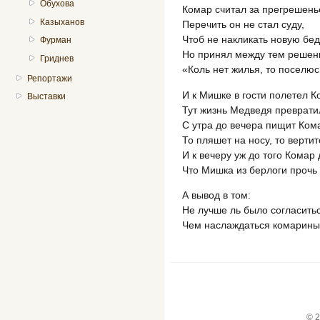
Обухова
Комар считал за прегрешень
Казыханов
Перечить он не стал суду,
Чтоб не накликать новую бед
Фурман
Но принял между тем решени
Гриднев
«Коль нет жилья, то поселюс
Репортажи
И к Мишке в гости полетел К
Выставки
Тут жизнь Медведя преврати
С утра до вечера пищит Ком
То пляшет на носу, то верти
И к вечеру уж до того Комар 
Что Мишка из берлоги прочь
А вывод в том:
Не лучше ль было согласитьс
Чем наслаждаться комарины
© 2