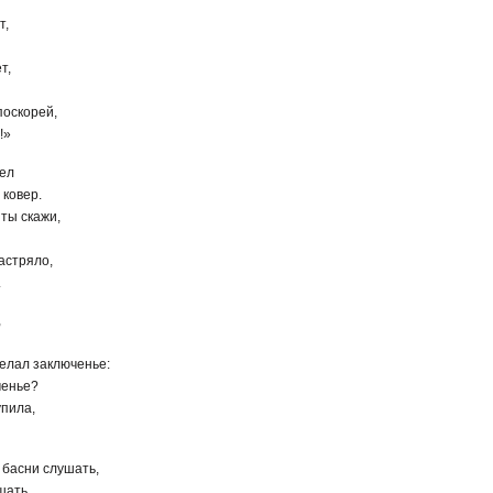
т,
т,
поскорей,
!»
вел
 ковер.
 ты скажи,
астряло,
.
,
елал заключенье:
ченье?
упила,
 басни слушать,
шать.