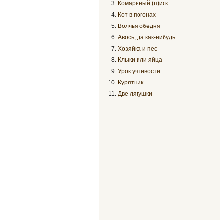
Комариный (п)иск
Кот в погонах
Волчья обедня
Авось, да как-нибудь
Хозяйка и пес
Клыки или яйца
Урок учтивости
Курятник
Две лягушки