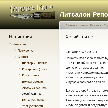
Литсалон Реп
Главная страница
›
Литсалон
›
Си
Навигация
Вы здесь
Хозяйка и пес
Литсалон
Печкуренко
Евгений Сиротин
Сиротин
Однажды пса взяла хозяйка в 
Чтоб ей одной не скучно было 
Шестеркин приказ
Щенка она помыла в ванне,
Комариный (п)иск
И место псу определила на ди
Кот в погонах
И бантик привязала у ушей,
Волчья обедня
И пудрою посыпала от вшей.
Авось, да как-ниб.
Так день, второй играет с псом
Хозяйка и пес
И пес ей в радость – все же не
Клыки или яйца
А песик-то, каков – то лапку св
И кувыркнуться, и подпрыгнуть
Урок учтивости