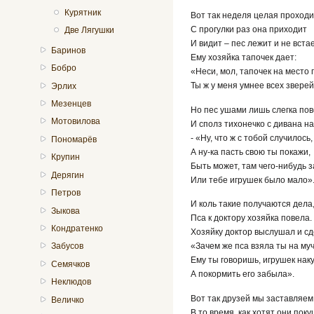
Курятник
Вот так неделя целая проходи
С прогулки раз она приходит
Две Лягушки
И видит – пес лежит и не встае
Баринов
Ему хозяйка тапочек дает:
Бобро
«Неси, мол, тапочек на место 
Ты ж у меня умнее всех зверей
Эрлих
Мезенцев
Но пес ушами лишь слегка по
Мотовилова
И сполз тихонечко с дивана на
- «Ну, что ж с тобой случилось,
Пономарёв
А ну-ка пасть свою ты покажи,
Крупин
Быть может, там чего-нибудь з
Дерягин
Или тебе игрушек было мало»
Петров
И коль такие получаются дела
Зыкова
Пса к доктору хозяйка повела.
Кондратенко
Хозяйку доктор выслушал и сд
«Зачем же пса взяла ты на му
Забусов
Ему ты говоришь, игрушек нак
Семячков
А покормить его забыла».
Неклюдов
Вот так друзей мы заставляем
Величко
В то время, как хотят они поку