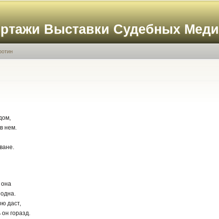
Перейти к
основному
ортажи Выставки Судебных Мед
содержанию
ротин
дом,
в нем.
ване.
 она
 одна.
ою даст,
 он горазд.