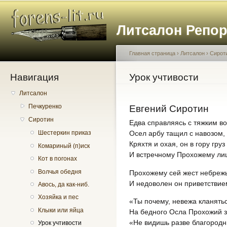
Пе
о
Литсалон Репо
с
Главная страница
›
Литсалон
›
Сирот
Навигация
Вы здесь
Урок учтивости
Литсалон
Печкуренко
Евгений Сиротин
Сиротин
Едва справляясь с тяжким во
Осел арбу тащил с навозом,
Шестеркин приказ
Кряхтя и охая, он в гору груз
Комариный (п)иск
И встречному Прохожему лиш
Кот в погонах
Волчья обедня
Прохожему сей жест небреж
И недоволен он приветствие
Авось, да как-ниб.
Хозяйка и пес
«Ты почему, невежа кланятьс
Клыки или яйца
На бедного Осла Прохожий з
«Не видишь разве благородн
Урок учтивости