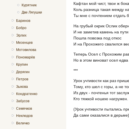
Кафтан мой чист, твои ж бок
Курятник
Коль разница такая между на
Две Лягушки
Ты мне с почтением отдать б
Баринов
На грубый окрик Ослик обер
Бобро
И не заметив камень на пути 
Эрлих
Пошла повозка под откос
Мезенцев
И на Прохожего свалился вес
Мотовилова
Теперь Осел с Прохожим рав
Пономарёв
Но в этом виноват осел едва
Крупин
***
Дерягин
Петров
Урок учтивости как раз приш
Тому, кто шел с горы, а не том
Зыкова
Из двух - почтенья тот заслу
Кондратенко
Кто тяжкой ношею нагружен.
Забусов
Семячков
(Урок учтивости пытались пр
Да сами оказалися в дерьме)
Неклюдов
Величко