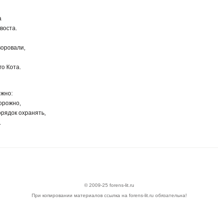
а
воста.
и
воровали,
о Кота.
ожно:
орожно,
рядок охранять,
.
© 2009-25 forens-lit.ru
При копировании материалов ссылка на forens-lit.ru обязательна!