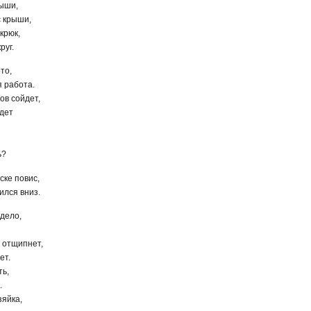
мыши,
с крыши,
крюк,
руг.
то,
 работа.
ов сойдет,
йдет
ь?
ске повис,
ился вниз.
 дело,
а отщипнет,
ет.
ть,
.
зяйка,