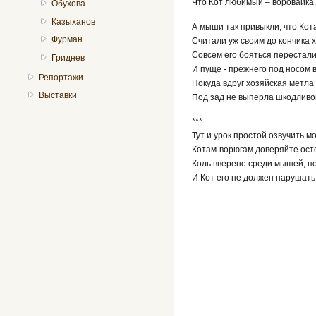
Что Кот любимый – воровайка.
Обухова
Казыханов
А мыши так привыкли, что Кот
Фурман
Считали уж своим до кончика х
Совсем его бояться перестал
Гриднев
И пуще - прежнего под носом 
Репортажи
Покуда вдруг хозяйская метла
Выставки
Под зад не выперла шкодливог
***
Тут и урок простой озвучить м
Котам-ворюгам доверяйте ост
Коль вверено среди мышей, по
И Кот его не должен нарушать