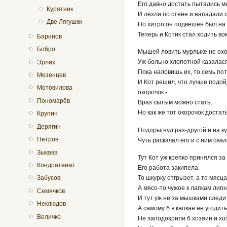
Его давно достать пытались 
Курятник
И лезли по стене и нападали 
Две Лягушки
Но хитро он подвешен был на 
Теперь и Котик стал ходить вок
Баринов
Бобро
Мышей ловить мурлыке не охо
Уж больно хлопотной казалася
Эрлих
Пока наловишь их, то семь пот
Мезенцев
И Кот решил, что лучше подо
Мотовилова
окорочок -
Пономарёв
Враз сытым можно стать,
Но как же тот окорочок достат
Крупин
Дерягин
Подпрыгнул раз-другой и на ку
Петров
Чуть раскачал его и с ним свал
Зыкова
Тут Кот уж крепко принялся за
Кондратенко
Его работа закипела.
То шкурку отгрызет, а то мясц
Забусов
А мясо-то чужое к лапкам липн
Семячков
И тут уж не за мышками следи
Неклюдов
А самому б в капкан не угодить
Величко
Не заподозрили б хозяин и хо