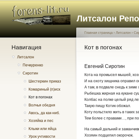
Литсалон Реп
Главная страница
›
Литсалон
›
Си
Навигация
Вы здесь
Кот в погонах
Литсалон
Печкуренко
Евгений Сиротин
Сиротин
Кота на промысел мышей, хоз
И на охоту хищника оправил о
Шестеркин приказ
А там, в подвале снедь к зиме
Комариный (п)иск
Рыбешка жирная на кукане су
Кот в погонах
Колбас на полке целый ряд 
Волчья обедня
Такую пищу Котик обожал.
Коту польстило жить в таких з
Авось, да как-ниб.
Тем более с правами…, при п
Хозяйка и пес
Клыки или яйца
На самый дальний и заманчив
Хозяин подцепил окорочок.
Урок учтивости