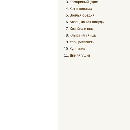
Комариный (п)иск
Кот в погонах
Волчья обедня
Авось, да как-нибудь
Хозяйка и пес
Клыки или яйца
Урок учтивости
Курятник
Две лягушки