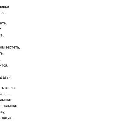
ленье
ье.
ать,
?
те,
том вертеть,
ть.
,
ится,
азать».
сть взяла
 дала…
 дышит,
лос слышит:
жу,
акажу».