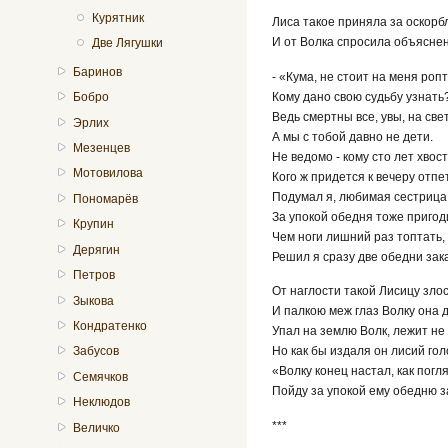
Курятник
Лиса такое приняла за оскорб
И от Волка спросила объяснен
Две Лягушки
Баринов
- «Кума, не стоит на меня ропт
Кому дано свою судьбу узнать
Бобро
Ведь смертны все, увы, на све
Эрлих
А мы с тобой давно не дети.
Мезенцев
Не ведомо - кому сто лет хвос
Мотовилова
Кого ж придется к вечеру отпе
Подумал я, любимая сестрица
Пономарёв
За упокой обедня тоже пригод
Крупин
Чем ноги лишний раз топтать,
Дерягин
Решил я сразу две обедни зак
Петров
От наглости такой Лисицу зло
Зыкова
И палкою меж глаз Волку она
Кондратенко
Упал на землю Волк, лежит не
Но как бы издаля он лисий го
Забусов
«Волку конец настал, как погля
Семячков
Пойду за упокой ему обедню з
Неклюдов
***
Величко