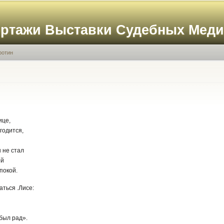
Перейти к
основному
ортажи Выставки Судебных Мед
содержанию
ротин
ице,
игодится,
н не стал
ой
покой.
аться .Лисе:
был рад».