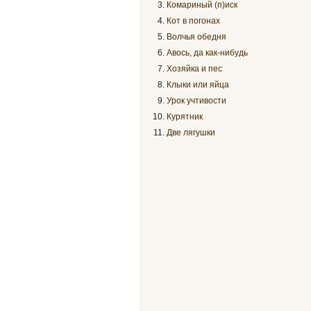
Комариный (п)иск
Кот в погонах
Волчья обедня
Авось, да как-нибудь
Хозяйка и пес
Клыки или яйца
Урок учтивости
Курятник
Две лягушки