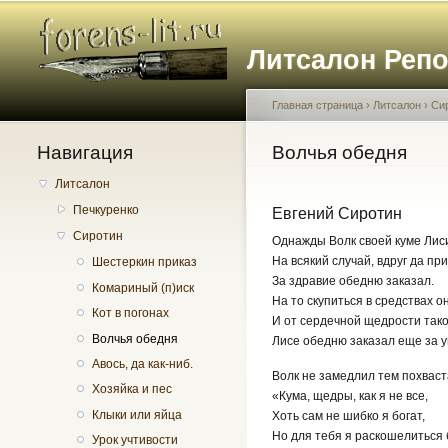
Литсалон Реп
Главная страница
›
Литсалон
›
Си
Навигация
Вы здесь
Волчья обедня
Литсалон
Печкуренко
Евгений Сиротин
Сиротин
Однажды Волк своей куме Лис
На всякий случай, вдруг да пр
Шестеркин приказ
За здравие обедню заказал.
Комариный (п)иск
На то скупиться в средствах о
Кот в погонах
И от сердечной щедрости так
Волчья обедня
Лисе обедню заказал еще за у
Авось, да как-ниб.
Волк не замедлил тем похваст
Хозяйка и пес
«Кума, щедры, как я не все,
Клыки или яйца
Хоть сам не шибко я богат,
Но для тебя я раскошелиться 
Урок учтивости