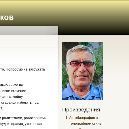
иков
сто. Попробую не загружать
ально ничто не
стливое стечение
лючает семейную
 старался избегать под
а.
Произведения
Автобиография в
ими родителями, работавшими
телеграфном стиле
удах, правда, уже не так