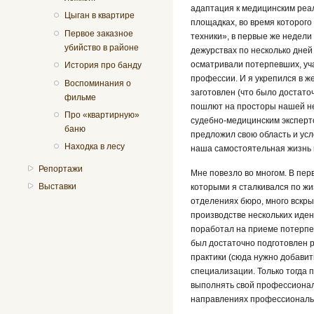
адаптация к медицинским реал
Цыган в квартире
площадках, во время которог
Первое заказное
техники», в первые же недели
убийство в районе
дежурствах по несколько дней
осматривали потерпевших, уч
История про банду
профессии. И я укрепился в ж
Воспоминания о
заготовлен (что было достаточ
фильме
пошлют на просторы нашей нео
Про «квартирную»
судебно-медицинским эксперт
баню
предложил свою область и усл
Находка в лесу
наша самостоятельная жизнь 
Репортажи
Мне повезло во многом. В перв
Выставки
которыми я сталкивался по жи
отделениях бюро, много вскрыв
производстве нескольких иде
поработал на приеме потерпев
был достаточно подготовлен р
практики (сюда нужно добави
специализации. Только тогда 
выполнять свой профессиональ
направлениях профессиональн