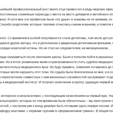
льнейший профессиональный рост моего отца привел его в ряды морских офиц
 постоянные служебные переезды с места на место добавили и житейского оп
ане). И хотя мне эти профессии были «по душе» и знакомы не по книжкам, по
пасибо родителям, которые терпимо отнеслись к моим исканиям, и помогли 
много. Со временем в особой популярности стали детективы, том числе досту
ющиеся другие авторы, что в дополнение к увиденным детективным фильмам
в рядах искателей истины. Но не стал ни следователем, ни милиционером…
 куда направиться после окончания школы. Были и попытки пойти в указанны
ин. Но в итоге упоминание моим отцом возможности стать судебно-медицинс
есов в пользу медицинского вуза. Не буду лукавить, сомнения оставались до 
оторые могли нарушить этот план. Но судьба была благосклонна ко мне, и в 
а переплетение совместных с ним жизненных случайностей заслуживает отде
 в медицинский институт. И получил зачисление в группу, сдающую первый 
интересно и результативно, с последующим зачислением на первый курс. Нач
 сельхозработ, которые по тем временам были обязательны – мы приступили 
стей, с настроем уже к концу декабря быть готовыми сдать первую сессию. И 
кафедру анатомии, с первыми трупами в «формалиновом тумане». В общем п