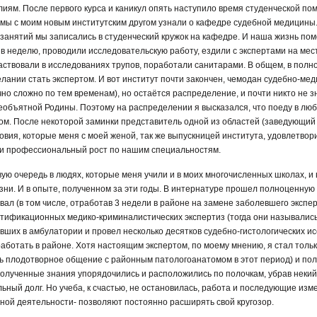
иям. После первого курса и каникул опять наступило время студенческой по
о мы с моим новым институтским другом узнали о кафедре судебной медицин
 занятий мы записались в студенческий кружок на кафедре. И наша жизнь по
 в неделю, проводили исследовательскую работу, ездили с экспертами на ме
аствовали в исследованиях трупов, поработали санитарами. В общем, в пол
елании стать экспертом. И вот институт почти закончен, чемодан судебно-ме
но сложно по тем временам), но остаётся распределение, и почти никто не зна
бъятной Родины. Поэтому на распределении я высказался, что поеду в любо
ом. После некоторой заминки представитель одной из областей (заведующи
овия, которые меня с моей женой, так же выпускницей института, удовлетвор
и профессиональный рост по нашим специальностям.
ую очередь в людях, которые меня учили и в моих многочисленных школах, и в
зни. И в опыте, полученном за эти годы. В интернатуре прошел полноценную 
ал (в том числе, отработав 3 недели в районе на замене заболевшего экспер
нтификационных медико-криминалистических экспертиз (тогда они назывались
ших в амбулатории и провел несколько десятков судебно-гистологических ис
аботать в районе. Хотя настоящим экспертом, по моему мнению, я стал тольк
ть плодотворное общение с районным патологоанатомом в этот период) и по
полученные знания упорядочились и расположились по полочкам, убрав некий
ный долг. Но учеба, к счастью, не остановилась, работа и последующие измен
ой деятельности- позволяют постоянно расширять свой кругозор.