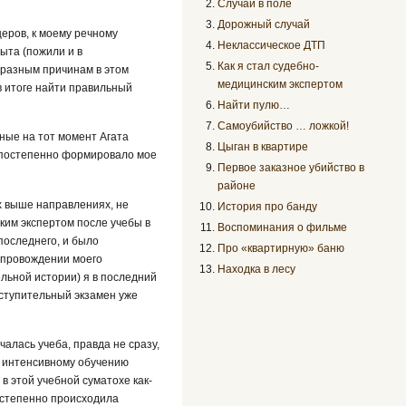
Случай в поле
Дорожный случай
еров, к моему речному
Неклассическое ДТП
ыта (пожили и в
Как я стал судебно-
 разным причинам в этом
медицинским экспертом
в итоге найти правильный
Найти пулю…
Самоубийство … ложкой!
пные на тот момент Агата
Цыган в квартире
, постепенно формировало мое
Первое заказное убийство в
районе
х выше направлениях, не
История про банду
ким экспертом после учебы в
Воспоминания о фильме
последнего, и было
Про «квартирную» баню
сопровождении моего
Находка в лесу
льной истории) я в последний
вступительный экзамен уже
алась учеба, правда не сразу,
к интенсивному обучению
в этой учебной суматохе как-
остепенно происходила