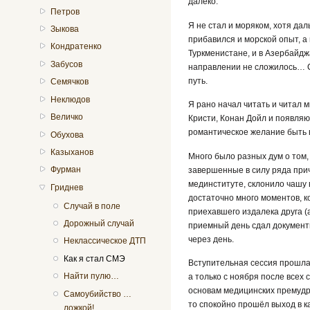
далеко.
Петров
Я не стал и моряком, хотя да
Зыкова
прибавился и морской опыт, а
Кондратенко
Туркменистане, и в Азербайдж
Забусов
направлении не сложилось… С
путь.
Семячков
Неклюдов
Я рано начал читать и читал 
Величко
Кристи, Конан Дойл и появля
романтическое желание быть 
Обухова
Казыханов
Много было разных дум о том,
Фурман
завершенные в силу ряда прич
мединституте, склонило чашу в
Гриднев
достаточно много моментов, к
Случай в поле
приехавшего издалека друга (
Дорожный случай
приемный день сдал документы
через день.
Неклассическое ДТП
Как я стал СМЭ
Вступительная сессия прошла 
Найти пулю…
а только с ноября после всех
основам медицинских премудро
Самоубийство …
то спокойно прошёл выход в 
ложкой!