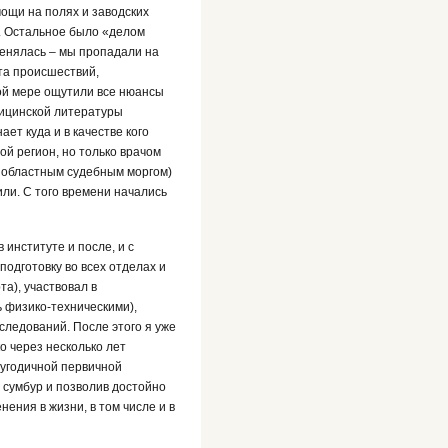
мощи на полях и заводских
ы. Остальное было «делом
менялась – мы пропадали на
ста происшествий,
ной мере ощутили все нюансы
дицинской литературы
ет куда и в качестве кого
й регион, но только врачом
й областным судебным моргом)
или. С того времени начались
 институте и после, и с
подготовку во всех отделах и
та), участвовал в
 физико-техническими),
следований. После этого я уже
о через несколько лет
лугодичной первичной
 сумбур и позволив достойно
ения в жизни, в том числе и в