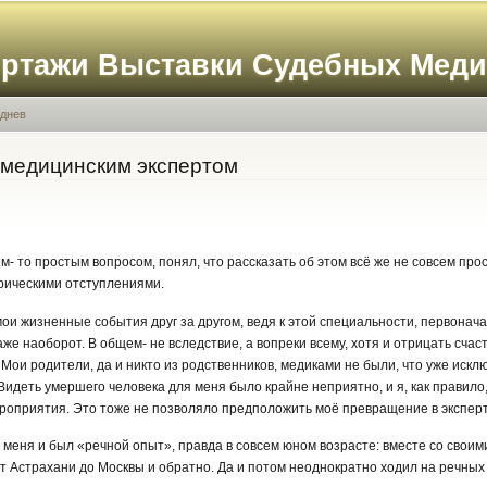
Перейти к
основному
ортажи Выставки Судебных Мед
содержанию
иднев
о-медицинским экспертом
м- то простым вопросом, понял, что рассказать об этом всё же не совсем про
рическими отступлениями.
мои жизненные события друг за другом, ведя к этой специальности, первонач
же наоборот. В общем- не вследствие, а вопреки всему, хотя и отрицать сча
 Мои родители, да и никто из родственников, медиками не были, что уже иск
идеть умершего человека для меня было крайне неприятно, и я, как правило,
роприятия. Это тоже не позволяло предположить моё превращение в эксперт
я у меня и был «речной опыт», правда в совсем юном возрасте: вместе со сво
т Астрахани до Москвы и обратно. Да и потом неоднократно ходил на речных с