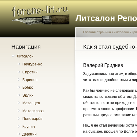
Литсалон Реп
Главная страница
›
Литсалон
›
Гр
Навигация
Вы здесь
Как я стал судебн
Литсалон
Печкуренко
Валерий Гриднев
Сиротин
Задумавшись над этим, в обще
читателя подробностями и ли
Баринов
Бобро
Как бы логично не следовали 
Эрлих
свидетельствовало об этом. Да
обстоятельств не приходится.
Мезенцев
преемственность профессии. В
Мотовилова
разными предлогами такие ме
Пономарёв
Но.. я не стал речником, хот
Крупин
на буксире, прошел по Волге о
Дерягин