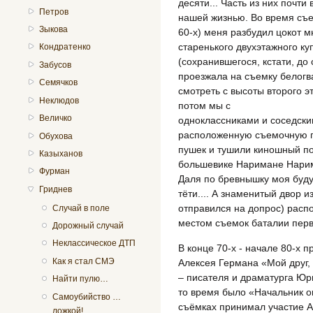
десяти... Часть из них почти
Петров
нашей жизнью. Во время съе
Зыкова
60-х) меня разбудил цокот м
старенького двухэтажного к
Кондратенко
(сохранившегося, кстати, до
Забусов
проезжала на съемку белогв
Семячков
смотреть с высоты второго э
Неклюдов
потом мы с
Величко
одноклассниками и соседск
расположенную съемочную пл
Обухова
пушек и тушили киношный по
Казыханов
большевике Наримане Нарим
Фурман
Даля по бревнышку моя буд
Гриднев
тёти.... А знаменитый двор и
отправился на допрос) распо
Случай в поле
местом съемок баталии перв
Дорожный случай
Неклассическое ДТП
В конце 70-х - начале 80-х
Как я стал СМЭ
Алексея Германа «Мой друг,
– писателя и драматурга Юр
Найти пулю…
то время было «Начальник оп
Самоубийство …
съёмках принимал участие 
ложкой!