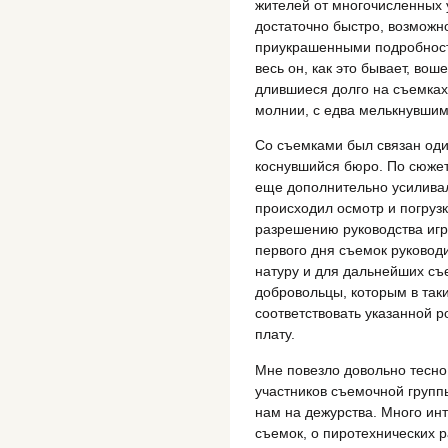
жителей от многочисленных 
достаточно быстро, возможн
приукрашенными подробност
весь он, как это бывает, во
длившиеся долго на съемках
молнии, с едва мелькнувшим
Со съемками был связан оди
коснувшийся бюро. По сюжету
еще дополнительно усилива
происходил осмотр и погрузк
разрешению руководства игр
первого дня съемок руковод
натуру и для дальнейших съ
добровольцы, которым в так
соответствовать указанной р
плату.
Мне повезло довольно тесно
участников съемочной групп
нам на дежурства. Много инт
съемок, о пиротехнических 