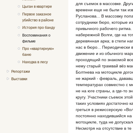
для съемок в массовке. Друг
Цыган в квартире
времени еще не были так из
Первое заказное
Русланова... В массовку поп
убийство в районе
сотрудники бюро, которые из
История про банду
привычного рабочего ритма.
набережной Волги, где на то
Воспоминания о
деревянная арка; в степи на
фильме
нас в бюро... Периодически
Про «квартирную»
движение и из обычного мар
баню
проходящий по знакомой вс
Находка в лесу
нему старый трамвай вёз мас
Репортажи
Болтнева на мотоцикле догон
не жаркий - февраль, давав
Выставки
температурах совместно с 
не на юге страны, а где-то 
кругу. Участники съемок это
таких условиях достаточно к
греться в режиссерскую «Вол
постоянно находившийся на 
мотоцикле, туда не допускал
Несмотря на отсутствие в т