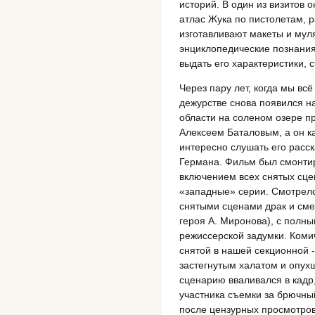
историй. В один из визитов 
атлас Жука по пистолетам, р
изготавливают макеты и мул
энциклопедические познания
выдать его характеристики, 
Через пару лет, когда мы в
дежурстве снова появился н
области на соленом озере п
Алексеем Баталовым, а он ка
интересно слушать его расс
Германа. Фильм был смонти
включением всех снятых сце
«западные» серии. Смотрелся
снятыми сценами драк и смер
героя А. Миронова), с полн
режиссерской задумки. Коми
снятой в нашей секционной 
застегнутым халатом и опух
сценарию вваливался в кадр,
участника съемки за брючный
после цензурных просмотров