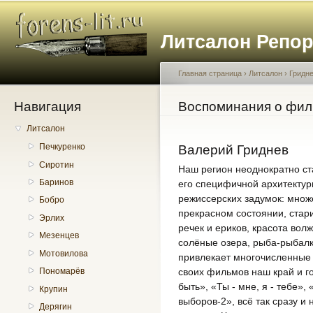
Пе
о
Литсалон Репо
с
Главная страница
›
Литсалон
›
Гридн
Навигация
Вы здесь
Воспоминания о фи
Литсалон
Печкуренко
Валерий Гриднев
Сиротин
Наш регион неоднократно ст
Баринов
его специфичной архитектур
режиссерских задумок: множе
Бобро
прекрасном состоянии, стар
Эрлих
речек и ериков, красота волж
Мезенцев
солёные озера, рыба-рыбалк
Мотовилова
привлекает многочисленные
своих фильмов наш край и го
Пономарёв
быть», «Ты - мне, я - тебе»
Крупин
выборов-2», всё так сразу 
Дерягин