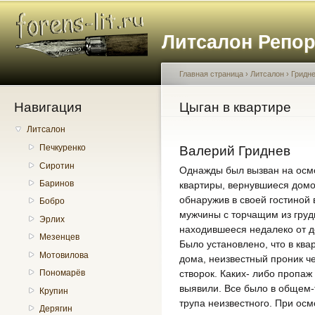
Пе
о
Литсалон Репо
с
Главная страница
›
Литсалон
›
Гридн
Навигация
Вы здесь
Цыган в квартире
Литсалон
Печкуренко
Валерий Гриднев
Сиротин
Однажды был вызван на осмо
Баринов
квартиры, вернувшиеся домо
обнаружив в своей гостиной 
Бобро
мужчины с торчащим из груд
Эрлих
находившееся недалеко от д
Мезенцев
Было установлено, что в кв
Мотовилова
дома, неизвестный проник че
створок. Каких- либо пропаж
Пономарёв
выявили. Все было в общем-
Крупин
трупа неизвестного. При осм
Дерягин