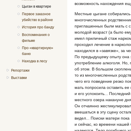
возможность нахождения еще
Цыган в квартире
Местные цыгане собирались 
Первое заказное
многочисленных родственник
убийство в районе
приглашенных были мать с с
История про банду
молодой возраст (а было ем
Воспоминания о
имел приличный стаж нарком
фильме
проходил лечение в нарколо
Про «квартирную»
находился в «завязке», за ч
баню
По предыдущему опыту она зн
Находка в лесу
употребление алкоголя. Но, 
об этом. В большом скоплени
Репортажи
то из многочисленных родст
Выставки
чего его поведение резко п
мать попросила оставить ее 
и его успокоить... Последни
местного озера накануне дня
Он отчаянно жестикулировал,
вмешаться в эту сцену осталь
видел... Поиски матери пока
и сейчас, ко времени нашей 
надеются. Тело погибшего хо