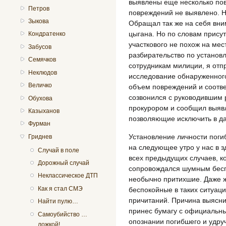
выявлены еще несколько пов
Петров
повреждений не выявлено. Н
Зыкова
Обращал так же на себя вни
цыгана. Но по словам прису
Кондратенко
участкового не похож на ме
Забусов
разбирательство по установ
Семячков
сотрудникам милиции, я отп
Неклюдов
исследование обнаруженного
Величко
объем повреждений и соотве
созвонился с руководившим
Обухова
прокурором и сообщил выявл
Казыханов
позволяющие исключить в да
Фурман
Установление личности пог
Гриднев
на следующее утро у нас в з
Случай в поле
всех предыдущих случаев, ко
Дорожный случай
сопровождался шумным бесп
Неклассическое ДТП
необычно притихшие. Даже 
Как я стал СМЭ
беспокойные в таких ситуаци
причитаний. Причина выясн
Найти пулю…
принес бумагу с официальн
Самоубийство …
опознании погибшего и удру
ложкой!