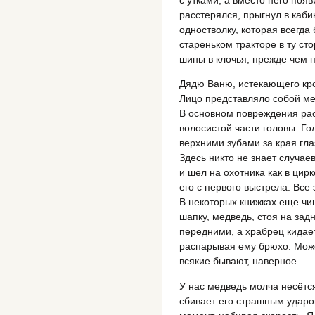
расстерялся, прыгнул в каби
одностволку, которая всегда
стареньком тракторе в ту ст
шины в клочья, прежде чем п
Дядю Ваню, истекающего кро
Лицо представляло собой ме
В основном повреждения рас
волосистой части головы. Го
верхними зубами за края гл
Здесь никто не знает случае
и шел на охотника как в цирке
его с первого выстрела. Все
В некоторых книжках еще чи
шапку, медведь, стоя на зад
передними, а храбрец кидае
распарывая ему брюхо. Може
всякие бывают, наверное…
У нас медведь молча несётся
сбивает его страшным ударо