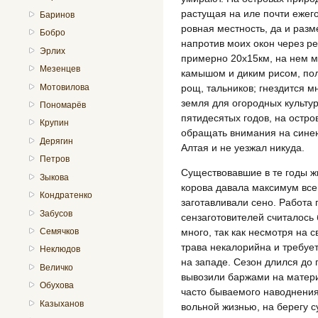
растущая на иле почти ежег
Баринов
ровная местность, да и разм
Бобро
напротив моих окон через р
Эрлих
примерно 20х15км, на нем м
Мезенцев
камышом и диким рисом, по
рощ, тальников; гнездится 
Мотовилова
земля для огородных культур
Пономарёв
пятидесятых годов, на остр
Крупин
обращать внимания на синею
Дерягин
Алтая и не уезжал никуда.
Петров
Существовавшие в те годы ж
Зыкова
корова давала максимум всег
Кондратенко
заготавливали сено. Работа 
Забусов
сензаготовителей считалось
Семячков
много, так как несмотря на 
трава некалорийна и требует
Неклюдов
на западе. Сезон длился до 
Величко
вывозили баржами на матери
Обухова
часто бываемого наводнени
Казыханов
вольной жизнью, на берегу с