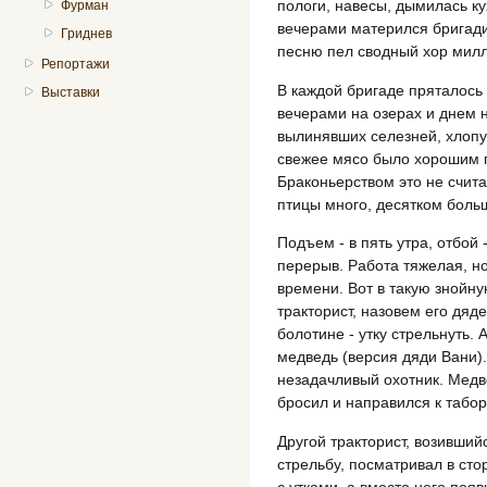
пологи, навесы, дымилась ку
Фурман
вечерами матерился бригади
Гриднев
песню пел сводный хор мил
Репортажи
В каждой бригаде пряталось
Выставки
вечерами на озерах и днем 
вылинявших селезней, хлопун
свежее мясо было хорошим 
Браконьерством это не счита
птицы много, десятком боль
Подъем - в пять утра, отбой 
перерыв. Работа тяжелая, н
времени. Вот в такую знойн
тракторист, назовем его дяд
болотине - утку стрельнуть.
медведь (версия дяди Вани).
незадачливый охотник. Медве
бросил и направился к табор
Другой тракторист, возивший
стрельбу, посматривал в ст
с утками, а вместо него поя