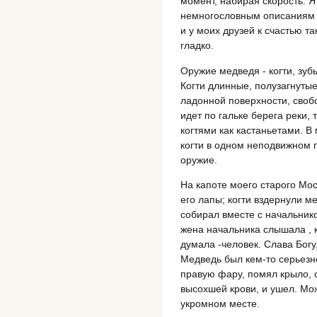
момент, набирая скорость. Я
немногословным описаниям с
и у моих друзей к счастью т
гладко.
Оружие медведя - когти, зуб
Когти длинные, полузагнуты
ладонной поверхности, своб
идет по гальке берега реки,
когтями как кастаньетами.
когти в одном неподвижном 
оружие.
На капоте моего старого Мо
его лапы; когти вздернули м
собирал вместе с начальник
жена начальника слышала , к
думала -человек. Слава Богу,
Медведь был кем-то серьезно
правую фару, помял крыло, 
высохшей крови, и ушел. Мо
укромном месте.