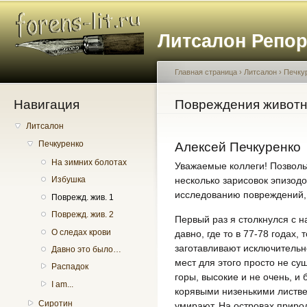
Пе
о
Литсалон Репо
с
Главная страница
›
Литсалон
›
Печку
Навигация
Вы здесь
Повреждения животн
Литсалон
Печкуренко
Алексей Печкуренко
На зимних болотах
Уважаемые коллеги! Позвол
несколько зарисовок эпизодо
Избушка
исследованию повреждений,
Поврежд. жив. 1
Поврежд. жив. 2
Первый раз я столкнулся с 
О следах крови
давно, где то в 77-78 годах,
заготавливают исключительн
Давно это было…
мест для этого просто не сущ
Распадок
горы, высокие и не очень, и
I am...
корявыми низенькими листве
Сиротин
умирают. На островах природ