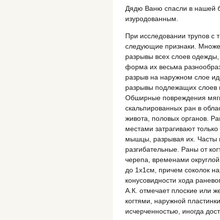
Дядю Ваню спасли в нашей б
изуродованным.
При исследовании трупов с 
следующие признаки. Множе
разрывы всех слоев одежды,
форма их весьма разнообраз
разрыв на наружном слое ид
разрывы подлежащих слоев п
Обширные повреждения мягки
скальпированных ран в облас
живота, половых органов. Р
местами затрагивают только 
мышцы, разрывая их. Часты 
разгибательные. Раны от ко
черепа, временами округлой
до 1х1см, причем соколок на
конусовидности хода раневог
А.К. отмечает плоские или 
когтями, наружной пластинк
исчерченностью, иногда дос