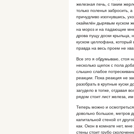
железная печь, с таким жерл
только поленья забросить, а
причудливо изогнувшись, ухо
окаймлён дырявым куском жес
на мороз и на падающие мне 
дрова пущу доски крыльца, 
куском целлофана, который в
правда на весь проем не хва
Все это я обдумываю, стоя н
несколько щепок с пола доба
слышно слабое потрескивани
реакции. Пока реакция не за
разобрать в крупные куски д
загудело в топке, отдавая во
рядом стоит лист железа, им
Теперь можно и осмотреться
довольно большое, метров д
капитальной стеной от друго
как. Окон в комнате нет, мне
стены стоит грубо сколоченн