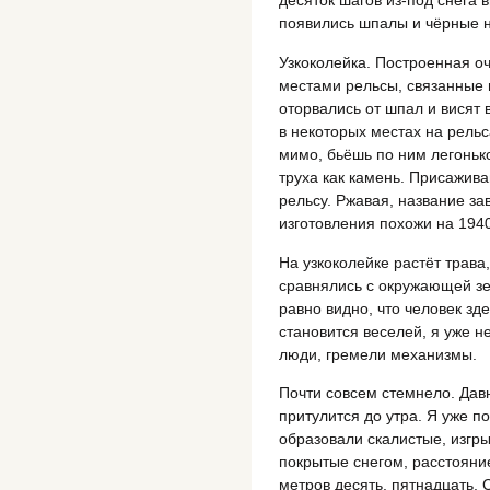
десяток шагов из-под снега
появились шпалы и чёрные н
Узкоколейка. Построенная о
местами рельсы, связанные 
оторвались от шпал и висят
в некоторых местах на рельс
мимо, бьёшь по ним легонько
труха как камень. Присажив
рельсу. Ржавая, название за
изготовления похожи на 1940
На узкоколейке растёт трава
сравнялись с окружающей зе
равно видно, что человек зд
становится веселей, я уже не
люди, гремели механизмы.
Почти совсем стемнело. Давн
притулится до утра. Я уже п
образовали скалистые, изгр
покрытые снегом, расстоян
метров десять, пятнадцать.