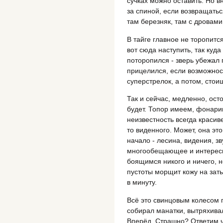
сучках можно оставить. Но вн
за спиной, если возвращатьс
там березняк, там с дровами 
В тайге главное не торопитс
вот сюда наступить, так куда
поторопился - зверь убежал 
прицелился, если возможность
суперстрелок, а потом, стои
Так и сейчас, медленно, ост
будет. Топор имеем, фонари
неизвестность всегда красив
то виденного. Может, она это
начало - лесина, видения, зв
многообещающее и интересн
боящимся никого и ничего, н
пустоты морщит кожу на заты
в минуту.
Всё это свинцовым колесом п
собирал манатки, вытряхивал 
Вперёд. Страшно? Ответим ч