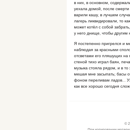
в них, в основном, содержал
уехала домой, после смерти
варили кашу, в лучшем случае
лагерь ликвидировали, то ка
может котёл с собой забрать
у него днище, чтобы другим 
Я постепенно пригрелся и м
наблюдая за красными споло
отсветами его пляшущих на
стеной тихо играл баян, пе
музыка стояла рядом, и в то
мешая мне засыпать; басы о
фоном переливам ладов... У
как все хорошо сегодня слож
© 2
При копировании материал