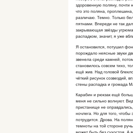
здоровенную поляну, почти н
что это поляна, проплешина, 
различаю. Темно. Только бе
пятнами. Впереди не так да
закрывающая звёзды угрюма
распадком, значит, я уже вбл
Я остановился, потушил фон
порождало неясные звуки дв
звенела среди камней, потом
становилось совсем тихо, то
ещё жив. Над головой блекл
чёткий рисунок созвездий, в
стены распадка и громада М
Карабин и рюкзак ещё больш
меня не сильно волнуют. Ви
пристанище не оправдались,
ночлега. Но для того, чтобы
потрудится. Дрова. На полян
темноты на той стороне ручь
может быть без сухостоя. А в