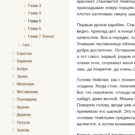
краснеет, становится тяжёлы
Глава 3
прикладываю новую порцию,
Глава 4
плотно натягиваю сверху шап
Глава 5
Первым делом карабин. Ствол
Глава 6
видно, приклад цел, в конце
Глава 7 Эпилог
шомполом. Всё в порядке, па
Упавшая лиственница обломал
I am...
добра достаточно. Оставалис
Сиротин
и тот ствол, первый, рядом л
Баринов
пламя огня, согревает меня 
чаю, да покрепче, да очень с
Бобро
Эрлих
Голова тяжёлая, как с похме
Мезенцев
ссадина. Когда стою, покачи
Мотовилова
Бог, что серьёзное, отсюда 
найдут, даже весной. Мишка п
Пономарёв
Поверяю голову, вроде уже н
Крупин
прижимаю его шапкой. Это не
Дерягин
головам тяжёлыми предметам
Петров
валяются, а потом вскакиваю
Зыкова
Комель упавшей лиственниц