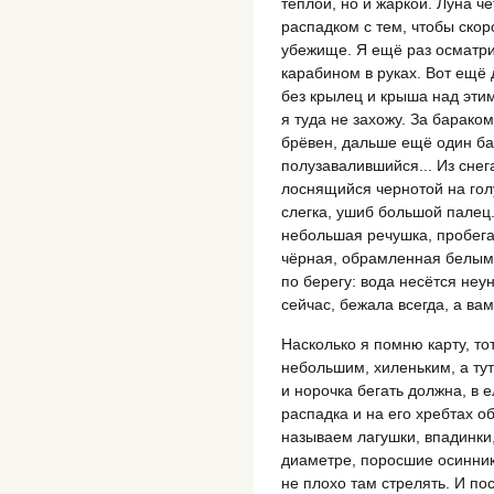
тёплой, но и жаркой. Луна ч
распадком с тем, чтобы скор
убежище. Я ещё раз осматри
карабином в руках. Вот ещё д
без крылец и крыша над эти
я туда не захожу. За барак
брёвен, дальше ещё один бар
полузавалившийся... Из снег
лоснящийся чернотой на гол
слегка, ушиб большой палец.
небольшая речушка, пробегае
чёрная, обрамленная белым
по берегу: вода несётся не
сейчас, бежала всегда, а ва
Насколько я помню карту, то
небольшим, хиленьким, а тут
и норочка бегать должна, в 
распадка и на его хребтах о
называем лагушки, впадинки,
диаметре, поросшие осинник
не плохо там стрелять. И пос