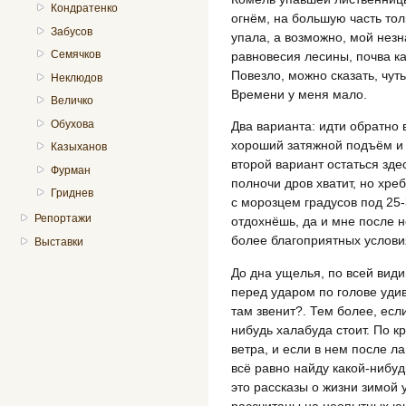
Кондратенко
огнём, на большую часть тол
Забусов
упала, а возможно, мой незн
Семячков
равновесия лесины, почва как
Повезло, можно сказать, чут
Неклюдов
Времени у меня мало.
Величко
Обухова
Два варианта: идти обратно 
хороший затяжной подъём и я
Казыханов
второй вариант остаться зде
Фурман
полночи дров хватит, но хреб
Гриднев
с морозцем градусов под 25-
Репортажи
отдохнёшь, да и мне после н
более благоприятных услови
Выставки
До дна ущелья, по всей види
перед ударом по голове удив
там звенит?. Тем более, есл
нибудь халабуда стоит. По к
ветра, и если в нем после ла
всё равно найду какой-нибудь
это рассказы о жизни зимой 
рассчитаны на неопытных ю