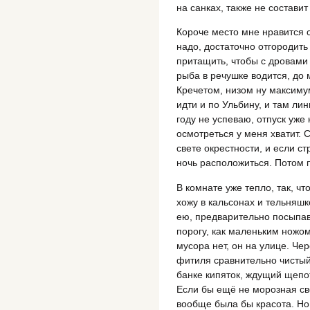
на санках, также не составит
Короче место мне нравится с
надо, достаточно отгородит
притащить, чтобы с дровами 
рыба в речушке водится, до 
Кречетом, низом ну максиму
идти и по Ульбину, и там ли
году не успеваю, отпуск уже 
осмотреться у меня хватит.
свете окрестности, и если с
ночь расположиться. Потом 
В комнате уже тепло, так, ч
хожу в кальсонах и тельняшк
ею, предварительно посыпав
порогу, как маленьким ножом
мусора нет, он на улице. Че
фитиля сравнительно чистый
банке кипяток, ждущий щепот
Если бы ещё не морозная св
вообще была бы красота. Но 