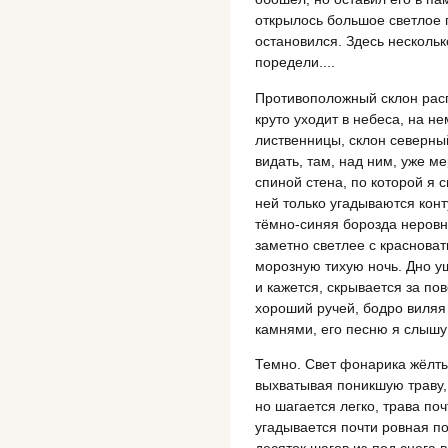
открылось большое светлое 
остановился. Здесь нескольк
поредели....
Противоположный склон расп
круто уходит в небеса, на н
лиственницы, склон северный
видать, там, над ним, уже 
спиной стена, по которой я 
ней только угадываются конт
тёмно-синяя борозда неровн
заметно светлее с краснова
морозную тихую ночь. Дно ущ
и кажется, скрывается за по
хороший ручей, бодро виляя
камнями, его песню я слышу
Темно. Свет фонарика жёлты
выхватывая поникшую траву, 
но шагается легко, трава по
угадывается почти ровная по