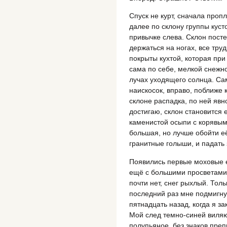
Спуск не курт, сначала про
далее по склону группы куст
привычке слева. Склон посте
держаться на ногах, все труд
покрыты кухтой, которая при
сама по себе, мелкой снежн
лучах уходящего солнца. Са
наискосок, вправо, поближе 
склоне распадка, по ней явн
достигаю, склон становится 
каменистой осыпи с корявым
большая, но лучше обойти её
гранитные голыши, и падать
Появились первые моховые е
ещё с большими просветами 
почти нет, снег рыхлый. Толь
последний раз мне подмигн
пятнадцать назад, когда я з
Мой след темно-синей виля
полупьяное, без знаков пре