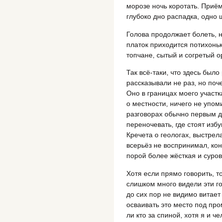
морозе ночь коротать. Приём
глубоко дно распадка, одно
Голова продолжает болеть, н
платок приходится потихоньк
топчане, сытый и согретый 
Так всё-таки, что здесь было
рассказывали не раз, но поч
Оно в границах моего участк
о местности, ничего не упом
разговорах обычно первым д
переночевать, где стоят изб
Кречета о геологах, выстрела
всерьёз не воспринимал, кон
порой более жёсткая и суров
Хотя если прямо говорить, то
слишком много видели эти го
до сих пор не видимо витает
осваивать это место под пром
ли кто за спиной, хотя я и 