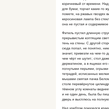
коричневый от времени. Над
для бумаг, торчат какие-то 
помете, на ржавых гвоздях 
керосиновая лампа без стекла
она не пустая и содержимое
Фитиль пустил длинную стру
прерывистым коптящим свет
тень на стены. С другой стор
сюда попал, не понятно, ник
значит, привезли на чем-то д
чем чёрт не шутит.; стол да
дерматином, а в ящиках его 
погнутыми перьями, огрызки
тетрадей, исписанных мелки
мышами смятая пачка Беломо
столе перевёрнутое цилиндр
тёмном углу комнаты виднеет
и не один день, была бы пищ
дверь и высплюсь на полную
Над хребтом показался краеше