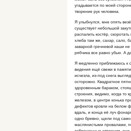
угадывается по моей стороне
творение рук человека.
Я улыбнулся, мне опять везё
существует небольшой закут
распалить костёр, скоротать
хлеба там же, сахар, сало, б
заварной гречневой каши не 
рябчика все равно убью. А 
Я медленно приближаюсь к 
видения ещё свежи в памяти,
исчезла, из-под снега выгля
осторожно. Квадратное пятн
здоровенным бараком, стоящ
строения, видимо, когда то 
железом, в центре конька п
дефектов кровли на белом ф
вдаль, и конца её луч фонаря
одно бревно, щели под сам
маслянистыми провалами, п
заброшенные строения, они 