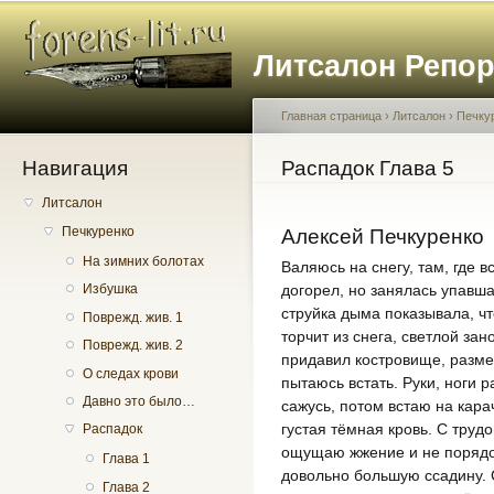
Пе
о
Литсалон Репо
с
Главная страница
›
Литсалон
›
Печку
Навигация
Вы здесь
Распадок Глава 5
Литсалон
Печкуренко
Алексей Печкуренко
На зимних болотах
Валяюсь на снегу, там, где 
догорел, но занялась упавша
Избушка
струйка дыма показывала, ч
Поврежд. жив. 1
торчит из снега, светлой за
Поврежд. жив. 2
придавил костровище, разме
О следах крови
пытаюсь встать. Руки, ноги р
Давно это было…
сажусь, потом встаю на кара
густая тёмная кровь. С тру
Распадок
ощущаю жжение и не порядок
Глава 1
довольно большую ссадину. 
Глава 2