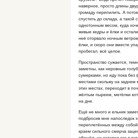
наверное, просто длины двур
громаду перепилить. А пото
спустить до склада, а такой 
однотонным весом, куда хочет
живые кедры и ёлки и осталис
неё оторвало ночным ветром,
ёлки, и скоро они вместе упа
пробегал, всё целое.
Пространство сужается, тем
заметны, как неровные голу
сумерками, но иду пока без 
местами скольжу на заднем ме
этих местах, переходит в по
жёлтым пыреем, метёлки кото
на дне.
Ещё не много и ельник замет
подбросив мне напоследок х
переплетённых между собой
краем сильного смерча зацеп
обошёл, но оставил его в па