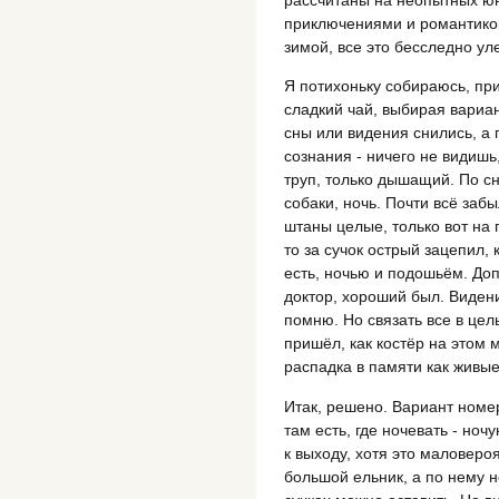
приключениями и романтикой
зимой, все это бесследно ул
Я потихоньку собираюсь, при
сладкий чай, выбирая вариан
сны или видения снились, а 
сознания - ничего не видишь
труп, только дышащий. По сн
собаки, ночь. Почти всё заб
штаны целые, только вот на
то за сучок острый зацепил, 
есть, ночью и подошьём. До
доктор, хороший был. Виден
помню. Но связать все в цел
пришёл, как костёр на этом м
распадка в памяти как живые
Итак, решено. Вариант номер
там есть, где ночевать - но
к выходу, хотя это маловеро
большой ельник, а по нему н