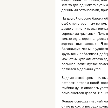
кем-то для одинокого путни
длинными остановками, при
На другой стороне барака о
ещё с пристроенным из толс
давно сгнило, и плахи торч
вороньими крыльями. Полотн
только одна коренная доска 
заржавевших навесах… Я ост
балансируя, что мне удаётся
кружится и побаливает, доб
мохнатым кулаком страха с
большое, почти пустое пом
прячется в дальний угол.....
Видимо в своё время пилома
осторожно топаю ногой, пот
глубине души опасаясь улете
ломающегося дерева. Но нич
Фонарь освещает чёрный мас
он не высок, а посреди комн