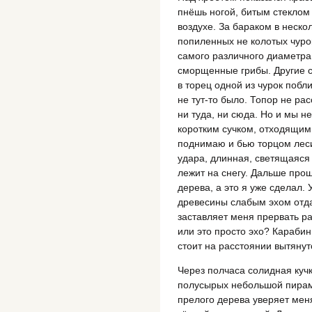
пнёшь ногой, битым стеклом
воздухе. За бараком в неск
попиленных не колотых чурок
самого различного диаметра.
сморщенные грибы. Другие с
в торец одной из чурок побли
не тут-то было. Топор не рас
ни туда, ни сюда. Но и мы н
коротким сучком, отходящим в
поднимаю и бью торцом леси
удара, длинная, светящаяся
лежит на снегу. Дальше прощ
дерева, а это я уже сделал.
древесины слабым эхом отда
заставляет меня прервать раб
или это просто эхо? Караби
стоит на расстоянии вытянут
Через полчаса солидная кучк
полусырых небольшой пирам
прелого дерева уверяет меня