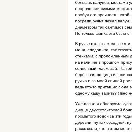
больших валунов, местами 
непрочными сизыми мостикам
пробуя его прочность ногой,
посреди ручья лежал валун. 
диаметром так сантимов семь
Но только шапка эта была с
В ручье оказывается все эти
меня, следопыта, так сказать
стенками, с проломленным д
на наличие в прошлом присут
солнечный, ласковый. На то
берёзовая рощица из одинак
ручью и за моей спиной рос
ведь кто-то притащил сюда 
одному кашу варить? Явно не
Уже позже я обнаружил кусо
днище двухсотлитровой бочк
промытого водой за эти годы
деревни, ну как соседней, н
рассказали, что в этом мест