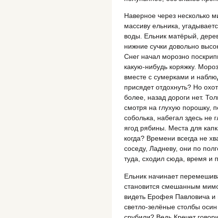
Наверное через несколько м
массиву ельника, угадывает
воды. Ельник матёрый, дере
нижние сучки довольно высок
Снег начал морозно поскрип
какую-нибудь коряжку. Мороз
вместе с сумерками и наблюд
присядет отдохнуть? Но охотн
более, назад дороги нет. Тол
смотря на глухую порошку, 
соболька, набегал здесь не г
ягод рябины. Места для капк
когда? Времени всегда не хв
соседу, Ладневу, они по полг
туда, сходил сюда, время и 
Ельник начинает перемешива
становится смешанным мимо
видеть Ерофея Павловича и 
светло-зелёные столбы осин 
срубили? Ведь Кречет говори