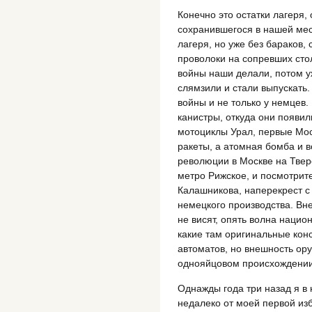
Конечно это остатки лагеря,
сохранившегося в нашей мес
лагеря, но уже без бараков,
проволоки на сопревших сто
войны наши делали, потом у
слямзили и стали выпускать
войны и не только у немцев
канистры, откуда они появили
мотоциклы Урал, первые Моск
ракеты, а атомная бомба и в
революции в Москве на Твер
метро Рижское, и посмотрите
Калашникова, наперекрест с
немецкого производства. Вне
не висят, опять волна нацио
какие там оригинальные кон
автоматов, но внешность ор
однояйцовом происхожден
Однажды года три назад я в
недалеко от моей первой из