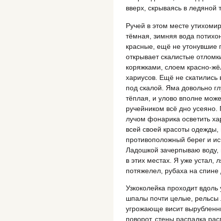
вверх, скрываясь в ледяной 
Ручей в этом месте утихомир
тёмная, зимняя вода потихон
красные, ещё не утонувшие 
открывает скалистые отломк
коряжками, слоем красно-жё
хариусов. Ещё не скатились 
под скалой. Яма довольно гл
тёплая, и улово вполне може
ручейником всё дно усеяно.
лучом фонарика осветить ха
всей своей красоты одежды, 
противоположный берег и ис
Ладошкой зачерпываю воду, п
в этих местах. Я уже устал, 
потяжелел, рубаха на спине
Узкоколейка проходит вдоль 
шпалы почти целые, рельсы л
угрожающе висит вырубленны
поворот, стены распадка рас