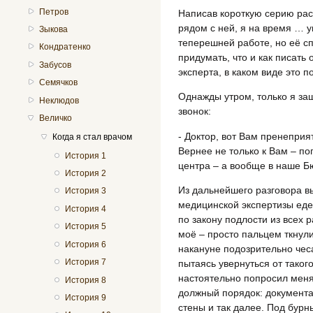
Петров
Написав короткую серию расс
рядом с ней, я на время … у
Зыкова
теперешней работе, но её с
Кондратенко
придумать, что и как писать
Забусов
эксперта, в каком виде это 
Семячков
Однажды утром, только я за
Неклюдов
звонок:
Величко
- Доктор, вот Вам пренеприя
Когда я стал врачом
Вернее не только к Вам – по
История 1
центра – а вообще в наше Б
История 2
Из дальнейшего разговора в
История 3
медицинской экспертизы еде
История 4
по закону подлости из всех
История 5
моё – просто пальцем ткнули
История 6
накануне подозрительно чеса
История 7
пытаясь увернуться от таког
настоятельно попросил меня 
История 8
должный порядок: документа
История 9
стены и так далее. Под бурн