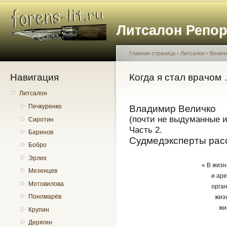
Пе
о
Литсалон Репо
с
Главная страница
›
Литсалон
›
Велич
Навигация
Вы здесь
Когда я стал врачом
Литсалон
Печкуренко
Владимир Величко
(почти не выдуманные 
Сиротин
Часть 2.
Баринов
Судмедэксперты рас
Бобро
Эрлих
« В жизн
Мезенцев
и аре
Мотовилова
орган
Пономарёв
жизн
жи
Крупин
Дерягин