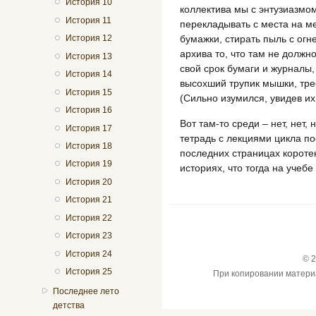
История 10
коллектива мы с энтузиазмо
История 11
перекладывать с места на м
бумажки, стирать пыль с ог
История 12
архива то, что там не должн
История 13
свой срок бумаги и журналы
История 14
высохший трупик мышки, тре
История 15
(Сильно изумился, увидев их 
История 16
Вот там-то среди – нет, нет,
История 17
тетрадь с лекциями цикла по
История 18
последних страницах коротен
История 19
историях, что тогда на учеб
История 20
История 21
История 22
История 23
История 24
© 2
История 25
При копировании материал
Последнее лето
детства