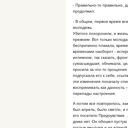
- Правильно-то правильно, да
продолжил:
- В общем, первое время все
молодежь.
Убитого похоронили, и жизнь
прежним. Вот только молодая
беспричинно плакала, време
временами наоборот - истер
интимном, так сказать, фрон
сумасшедшая, обнимала, цел
просила за что-то прощения.
подпускала его к себе, ссы
эти изменения поначалу спис
воспринимать как данность 
перепады настроения.
А потом все повторилось, как
был апрель, было светло, и п
его посетило Предчувствие …
дома нет. Он обошел пустую
пустые вешалки и ни единой