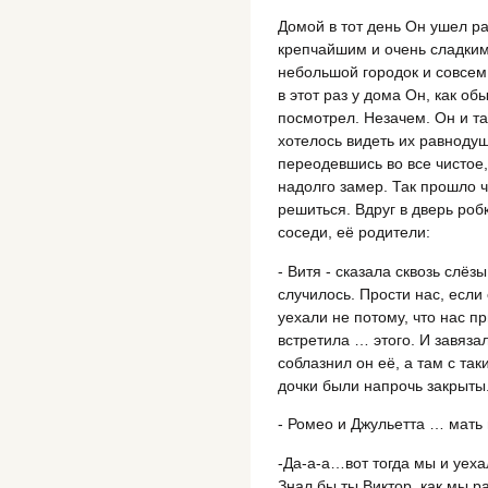
Домой в тот день Он ушел р
крепчайшим и очень сладким
небольшой городок и совсем 
в этот раз у дома Он, как об
посмотрел. Незачем. Он и та
хотелось видеть их равноду
переодевшись во все чистое, 
надолго замер. Так прошло ч
решиться. Вдруг в дверь роб
соседи, её родители:
- Витя - сказала сквозь слёз
случилось. Прости нас, есл
уехали не потому, что нас пр
встретила … этого. И завяза
соблазнил он её, а там с та
дочки были напрочь закрыты
- Ромео и Джульетта … мать 
-Да-а-а…вот тогда мы и уеха
Знал бы ты Виктор, как мы р