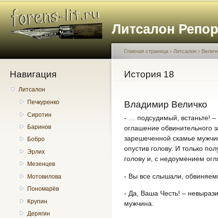
Пе
о
Литсалон Репо
с
Главная страница
›
Литсалон
›
Велич
Навигация
Вы здесь
История 18
Литсалон
Печкуренко
Владимир Величко
Сиротин
- … подсудимый, встаньте! – 
Баринов
оглашение обвинительного з
зарешеченной скамье мужчин
Бобро
опустив голову. И только пол
Эрлих
голову и, с недоумением огл
Мезенцев
- Вы все слышали, обвиняем
Мотовилова
Пономарёв
- Да, Ваша Честь! – невыраз
Крупин
мужчина.
Дерягин