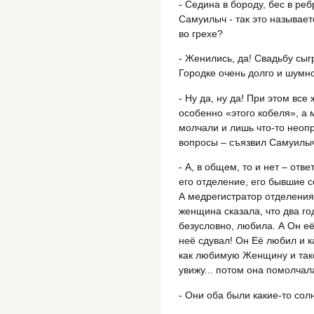
- Седина в бороду, бес в ре
Самуилыч - так это называет
во грехе?
- Женились, да! Свадьбу сыг
Городке очень долго и шумн
- Ну да, ну да! При этом вс
особенно «этого кобеля», а 
молчали и лишь что-то неопр
вопросы – съязвил Самуилы
- А, в общем, то и нет – отв
его отделение, его бывшие с
А медрегистратор отделения
женщина сказала, что два го
безусловно, любила. А Он её
неё сдувал! Он Её любил и ка
как любимую Женщину и тако
увижу... потом она помолчал
- Они оба были какие-то сол