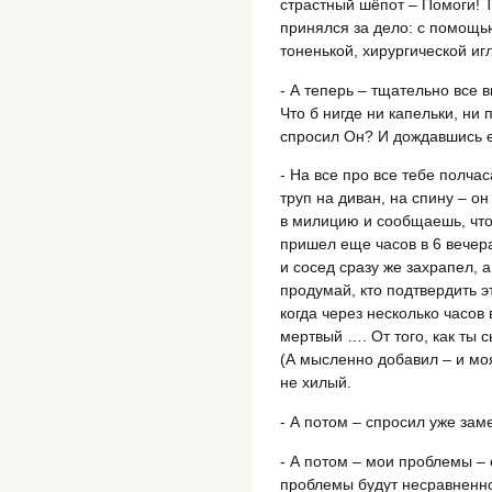
страстный шёпот – Помоги! 
принялся за дело: с помощь
тоненькой, хирургической игл
- А теперь – тщательно все 
Что б нигде ни капельки, ни 
спросил Он? И дождавшись е
- На все про все тебе полча
труп на диван, на спину – о
в милицию и сообщаешь, что
пришел еще часов в 6 вечера
и сосед сразу же захрапел, 
продумай, кто подтвердить э
когда через несколько часов
мертвый …. От того, как ты с
(А мысленно добавил – и моя
не хилый.
- А потом – спросил уже за
- А потом – мои проблемы – 
проблемы будут несравненно