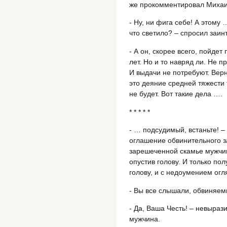
же прокомментировал Михаи
- Ну, ни фига себе! А этом
что светило? – спросил заин
- А он, скорее всего, пойдет 
лет. Но и то навряд ли. Не п
И выдачи не потребуют. Верн
это деяние средней тяжести 
не будет. Вот такие дела ….
* * * * *
- … подсудимый, встаньте! – 
оглашение обвинительного з
зарешеченной скамье мужчин
опустив голову. И только пол
голову, и с недоумением огл
- Вы все слышали, обвиняем
- Да, Ваша Честь! – невыраз
мужчина.