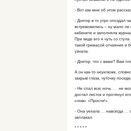
- Вот как мне об этом расск
- Доктор в то утро опоздал 
встревожились – ну мало ли к
кабинете и заполняла журнал
При виде его я чуть со стул
такой гримасой отчаяния и б
узнала.
- Доктор, что с вами? Вам пл
А он как-то неуклюже, словн
закрыв глаза, чуточку посиде
- Не спал всю ночь …. не мог
достал листок и протянул ег
слово: «Прости!»
- Она уехала … навсегда … с
заплакал.
* * * * *