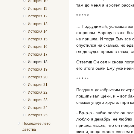
История 10
там до меня я и хотел расск
История 11
* * * * *
История 12
История 13
… Подсудимый, услышав вопр
История 14
сторонам. Народу в зале был
не пришла. И тогда Ему все 
История 15
опустился на скамью, но едв
История 16
глядя судье прямо в глаза, с
История 17
Ответив Он сел и снова погр
История 18
его итоги были Ему уже неи
История 19
История 20
* * * * *
История 21
Поздним декабрьским вечеро
История 22
пощипывал щёки, и – вот ба
История 23
снежок упруго хрустел при к
История 24
- Бр-р-р - зябко повёл он пл
История 25
люблю я декабрь, не люблю э
Последнее лето
пришла мысль, что он непрем
детства
жизни, когда станет совсем 