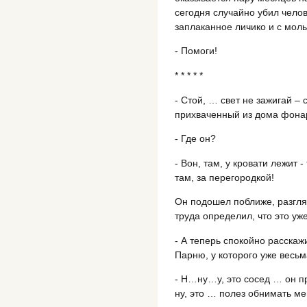
сегодня случайно убил челов
заплаканное личико и с моль
- Помоги!
* * * * *
- Стой, … свет не зажигай –
прихваченный из дома фона
- Где он?
- Вон, там, у кровати лежит 
там, за перегородкой!
Он подошел поближе, разгля
труда определил, что это уж
- А теперь спокойно расскаж
Парню, у которого уже весь
- Н…ну…у, это сосед … он пр
ну, это … полез обнимать м