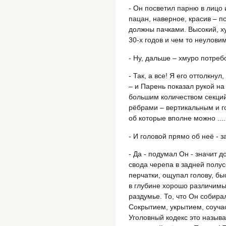
- Он посветил парню в лицо и
пацан, наверное, красив – п
должны пачками. Высокий, ху
30-х годов и чем то неулов
- Ну, дальше – хмуро потреб
- Так, а все! Я его оттолкнул
– и Парень показал рукой н
большим количеством секций
рёбрами – вертикальным и г
об которые вполне можно ....
- И головой прямо об неё - 
- Да - подумал Он - значит 
свода черепа в задней полус
перчатки, ощупал голову, бы
в глубине хорошо различимы
раздумье. То, что Он собира
Сокрытием, укрытием, соучас
Уголовный кодекс это называ