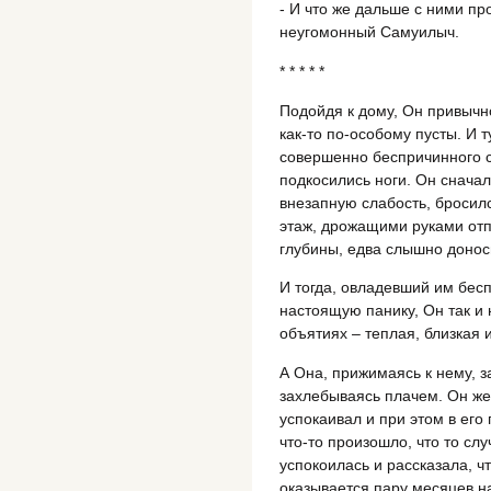
- И что же дальше с ними пр
неугомонный Самуилыч.
* * * * *
Подойдя к дому, Он привычн
как-то по-особому пусты. И т
совершенно беспричинного с
подкосились ноги. Он сначал
внезапную слабость, бросилс
этаж, дрожащими руками отпе
глубины, едва слышно донос
И тогда, овладевший им бес
настоящую панику, Он так и 
объятиях – теплая, близкая 
А Она, прижимаясь к нему, з
захлебываясь плачем. Он же 
успокаивал и при этом в его
что-то произошло, что то сл
успокоилась и рассказала, ч
оказывается пару месяцев н