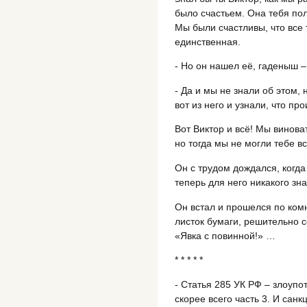
было счастьем. Она тебя по
Мы были счастливы, что все 
единственная.
- Но он нашел её, гаденыш –
- Да и мы не знали об этом, 
вот из него и узнали, что п
Вот Виктор и всё! Мы винова
но тогда мы не могли тебе в
Он с трудом дождался, когда
теперь для него никакого зн
Он встал и прошелся по комн
листок бумаги, решительно с
«Явка с повинной!» …
* * * * *
- Статья 285 УК РФ – злоуп
скорее всего часть 3. И санк