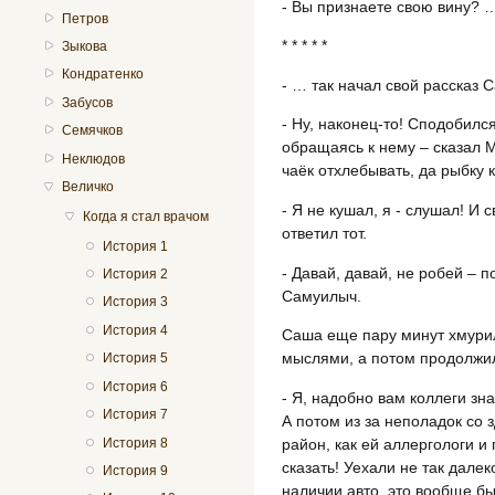
- Вы признаете свою вину? 
Петров
* * * * *
Зыкова
Кондратенко
- … так начал свой рассказ 
Забусов
- Ну, наконец-то! Сподобился
Семячков
обращаясь к нему – сказал М
Неклюдов
чаёк отхлебывать, да рыбку 
Величко
- Я не кушал, я - слушал! И 
Когда я стал врачом
ответил тот.
История 1
- Давай, давай, не робей – 
История 2
Самуилыч.
История 3
История 4
Саша еще пару минут хмурил
мыслями, а потом продолжи
История 5
История 6
- Я, надобно вам коллеги зн
История 7
А потом из за неполадок со 
История 8
район, как ей аллергологи и
сказать! Уехали не так далек
История 9
наличии авто, это вообще бы