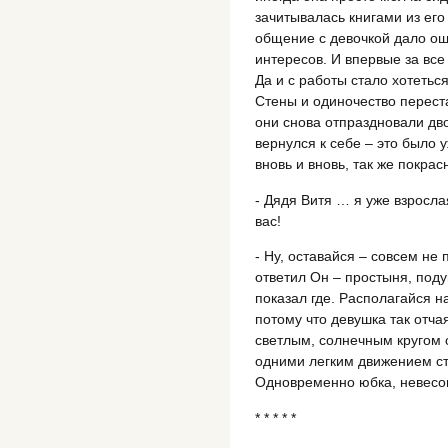
зачитывалась книгами из его
общение с девочкой дало о
интересов. И впервые за все
Да и с работы стало хотетьс
Стены и одиночество переста
они снова отпраздновали дв
вернулся к себе – это было 
вновь и вновь, так же покрас
- Дядя Витя … я уже взросла
вас!
- Ну, оставайся – совсем не 
ответил Он – простыня, поду
показал где. Располагайся н
потому что девушка так отча
светлым, солнечным кругом о
одними легким движением стя
Одновременно юбка, невесом
* * * * *