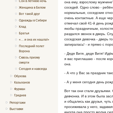
Сон в летнюю ночь
она ему, взрослому мужчине
соседей. Одно слово - ребён
Женщина в Белом
нормальные, соседские отно
Вот такой друг
очень контактные. А еще чер
Однажды в Сибири
отмечал свой 41-й день рожде
Клад
якобы праздничным, холостя
Братья
раздался звонок в дверь. Сп
соседская девочка - дверь т
«… и она их нашла!»
запиралась! - и прямо с поро
Последний полет
Ворона
- Дядя Витя, дядя Витя! Идё
Сквозь призму
я вас приглашаю - после кор
смерти
она.
Сегодня и навсегда
- А что у Вас за праздник так
Обухова
- А у меня сегодня день рож
Казыханов
Фурман
Вот так они стали друзьями.
Гриднев
девчонка. И в этом была зас
и общались как друзья, чуть
Репортажи
просиживала у него, задавая
Выставки
иногда она просто молча си