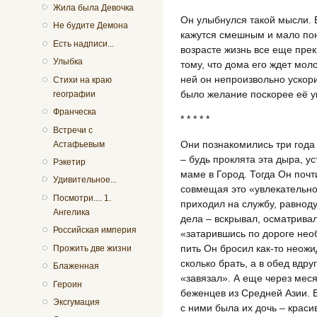
Жила была Девочка
Он улыбнулся такой мысли. В
Не будите Демона
кажутся смешным и мало пон
Есть надписи...
возрасте жизнь все еще пре
Улыбка
тому, что дома его ждет мол
ней он непроизвольно ускори
Стихи на краю
было желание поскорее её ув
географии
Франческа
* * * * *
Встречи с
Они познакомились три года 
Астафьевым
– будь проклята эта дыра, ус
Рэкетир
маме в Город. Тогда Он поч
Удивительное...
совмещая это «увлекательно
Посмотри.... 1.
приходил на службу, равно
Ангелика
дела – вскрывал, осматрива
Российская империя
«затарившись по дороге нео
пить Он бросил как-то неожи
Прожить две жизни
сколько брать, а в обед вдру
Блаженная
«завязал». А еще через мес
Героин
беженцев из Средней Азии. 
Эксгумация
с ними была их дочь – краси