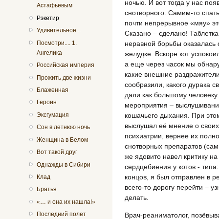
ночью. И вот тогда у нас поя
Астафьевым
снотворного. Самим-то спать
Рэкетир
почти непрерывное «мяу» это
Удивительное...
Сказано – сделано! Таблетк
Посмотри.... 1.
неравной борьбы оказалась сн
Ангелика
желудке. Вскоре кот успокои
а еще через часок мы обнару
Российская империя
какие внешние раздражители
Прожить две жизни
сообразили, какого дурака с
Блаженная
дали как большому человеку
Героин
мероприятия – выслушивани
Эксгумация
кошачьего дыхания. При этом
выслушал её мнение о своих
Сон в летнюю ночь
психиатрии, вернее их полно
Женщина в Белом
снотворных препаратов (сами
Вот такой друг
же ядовито навел критику н
Однажды в Сибири
сердцебиения у котов - типа:
концов, я был отправлен в 
Клад
всего-то дорогу перейти – у
Братья
делать.
«… и она их нашла!»
Последний полет
Врач-реаниматолог, позёвыв