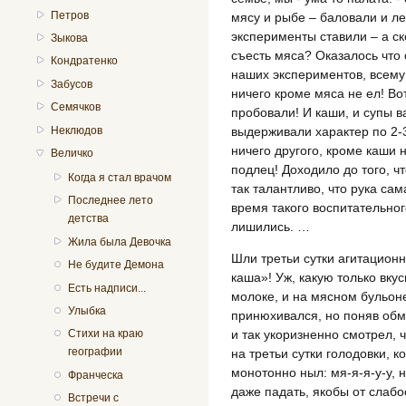
Петров
мясу и рыбе – баловали и л
эксперименты ставили – а ск
Зыкова
съесть мяса? Оказалось что 
Кондратенко
наших экспериментов, всему 
Забусов
ничего кроме мяса не ел! Вот
Семячков
пробовали! И каши, и супы в
выдерживали характер по 2-3
Неклюдов
ничего другого, кроме каши н
Величко
подлец! Доходило до того, ч
Когда я стал врачом
так талантливо, что рука са
Последнее лето
время такого воспитательно
детства
лишились. …
Жила была Девочка
Шли третьи сутки агитацион
Не будите Демона
каша»! Уж, какую только вку
Есть надписи...
молоке, и на мясном бульоне
Улыбка
принюхивался, но поняв обма
и так укоризненно смотрел, ч
Стихи на краю
географии
на третьи сутки голодовки, к
монотонно ныл: мя-я-я-у-у, 
Франческа
даже падать, якобы от слабо
Встречи с