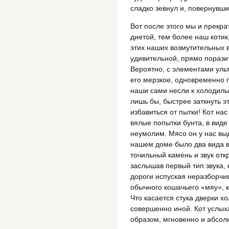
сладко зевнул и, повернувши
Вот после этого мы и прекр
диетой, тем более наш котик
этих наших возмутительных 
удивительной, прямо порази
Вероятно, с элементами уль
его мерзкое, одновременно г
наши сами несли к холодильн
лишь бы, быстрее заткнуть 
избавиться от пытки! Кот на
вялые попытки бунта, в виде
неумолим. Мясо он у нас выд
нашем доме было два вида в
точильный камень и звук отк
заслышав первый тип звука, 
дороги испуская неразборчив
обычного кошачьего «мяу», к
Что касается стука дверки х
совершенно иной. Кот услых
образом, мгновенно и абсо