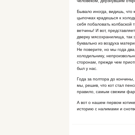
человеком, дерзнувшим откр
Бывало иногда, видишь, что к
цыпочках крадешься к холод
себя побаловать колбаской 
ветчины! И вот, представляе
дверку мясохранилища, так 
буквально из воздуха матери
Не поверите, но мы года два
холодильнику, непроизвольн
сторонам, прежде чем приотк
был у нас.
Года за полтора до кончины,
мы, решив, что кот стал пен
правило, самым свежим фар
А вот о нашем первом котике
историю с налимами и снот