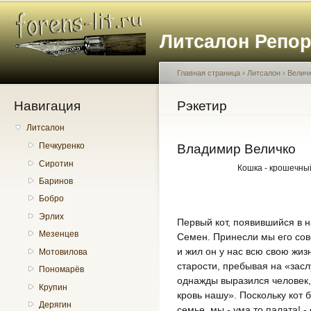
Пе
о
Литсалон Репо
с
Главная страница
›
Литсалон
›
Велич
Навигация
Вы здесь
Рэкетир
Литсалон
Печкуренко
Владимир Величко
Сиротин
Кошка - крошечны
Баринов
Бобро
Эрлих
Первый кот, появившийся в 
Мезенцев
Семен. Принесли мы его со
и жил он у нас всю свою жизн
Мотовилова
старости, пребывая на «засл
Пономарёв
однажды выразился человек,
Крупин
кровь нашу». Поскольку кот
Дерягин
семье, мы - ума то палата! -