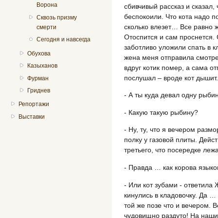
Ворона
сбивчивый рассказ и сказал,
беспокоили. Что кота надо п
Сквозь призму
сколько влезет… Все равно 
смерти
Отоспится и сам проснется. 
Сегодня и навсегда
заботливо уложили спать в к
Обухова
жена меня отправила смотрет
Казыханов
вдруг котик помер, а сама от
послушал – вроде кот дышит.
Фурман
Гриднев
- А ты куда девал одну рыби
Репортажи
- Какую такую рыбину?
Выставки
- Ну, ту, что я вечером раз
полку у газовой плиты. Дейс
третьего, что посередке леж
- Правда … как корова языко
- Или кот зубами - ответила 
кинулись в кладовочку. Да …
той же позе что и вечером.
чудовищно раздуто! На наши 