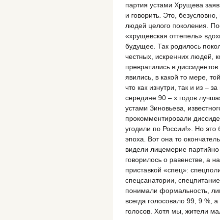
партия устами Хрущева заяв
и говорить. Это, безусловно
людей целого поколения. По
«хрущевская оттепель» вдох
будущее. Так родилось поко
честных, искренних людей, 
превратились в диссидентов.
явились, в какой то мере, т
что как изнутри, так и из – 
середине 90 – х годов лучша
устами Зиновьева, известног
прокомментировали диссиден
угодили по России!». Но это
эпоха. Вот она то окончател
видели лицемерие партийно 
говорилось о равенстве, а н
приставкой «спец»: спецпол
спецсанатории, спецпитание и
понимали формальность, ли
всегда голосовало 99, 9 %, 
голосов. Хотя мы, жители ма