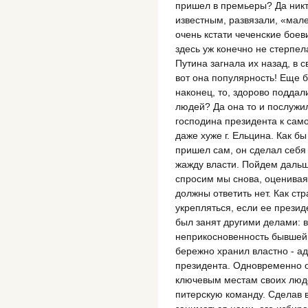
пришел в премьеры? Да никто,
известным, развязали, «мале
очень кстати чеченские боеви
здесь уж конечно не стерпел
Путина загнала их назад, в с
вот она популярность! Еще 
наконец, то, здорово поддал
людей? Да она то и послужи
господина президента к само
даже хуже г. Ельцина. Как бы
пришел сам, он сделал себя
жажду власти. Пойдем дальш
спросим мы снова, оценивая 
должны ответить нет. Как ст
укрепляться, если ее презид
был занят другими делами: 
неприкосновенность бывшей 
бережно хранил властно - а
президента. Одновременно о
ключевым местам своих люде
питерскую команду. Сделав в