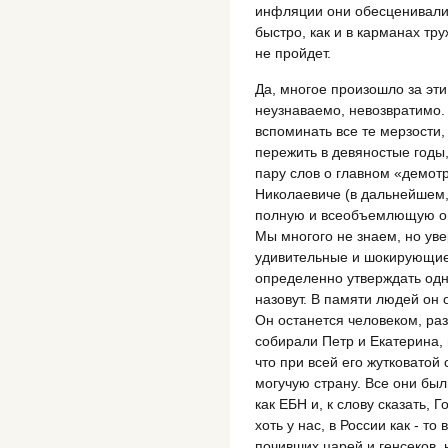
инфляции они обесценивалис
быстро, как и в карманах тр
не пройдет.
Да, многое произошло за эт
неузнаваемо, невозвратимо. 
вспоминать все те мерзости,
пережить в девяностые годы,
пару слов о главном «демотр
Николаевиче (в дальнейшем, 
полную и всеобъемлющую оц
Мы многого не знаем, но ув
удивительные и шокирующие
определенно утверждать одн
назовут. В памяти людей он
Он останется человеком, ра
собирали Петр и Екатерина, 
что при всей его жутковатой
могучую страну. Все они был
как ЕБН и, к слову сказать,
хоть у нас, в России как - т
почивших царей и генсеков, 