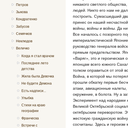
никакого светлого общества,
Петров
людей. Никто его нам не дал
Зыкова
построить. Сумасшедший двад
Кондратенко
принес он нашей несчастно
Забусов
войны, войны и войны. Да ни
Семячков
Все началось с позорного по
империалистической Японией
Неклюдов
руководство генералов войск
Величко
прямым предательством. Япо
Когда я стал врачом
«Варяг», это и героическая о
Последнее лето
японцам всего южного Сахал
детства
толком оправиться от этой в
Война, в которой мы потеря
Жила была Девочка
прошли обкатку первые бесч
Не будите Демона
атаки, авиационные налеты,
Есть надписи...
окружение, в болота. Ну а 
Улыбка
Эксперимент над народами н
Стихи на краю
Великой Октябрьской социал
географии
октябрьским переворотом. Э
жестокую гражданскую войну,
Франческа
сосчитаны. Здесь и героизм 
Встречи с