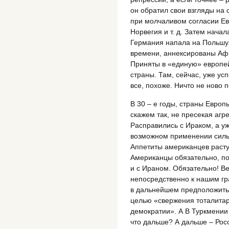
он обратил свои взгляды на
при молчаливом согласии Ев
Норвегия и т. д. Затем нача
Германия напала на Польшу.
времени, аннексированы Афг
Приняты в «единую» европе
страны. Там, сейчас, уже у
все, похоже. Ничто не ново п
В 30 – е годы, страны Европ
скажем так, не пресекая агр
Расправились с Ираком, а уж
возможном применении силы
Аппетиты американцев расту
Американцы обязательно, по
и с Ираном. Обязательно! Ве
непосредственно к нашим гр
в дальнейшем предположить 
целью «свержения тоталита
демократии». А В Туркмении 
что дальше? А дальше – Росс