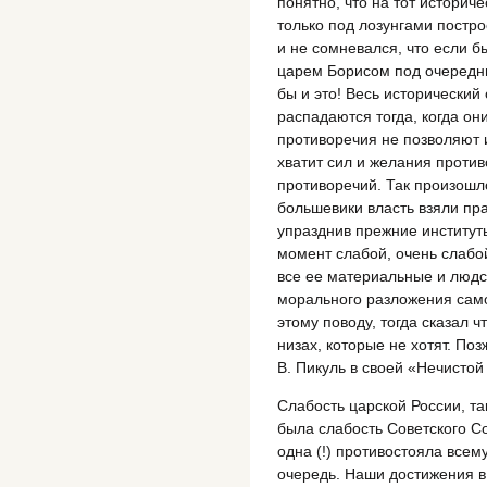
понятно, что на тот историч
только под лозунгами постр
и не сомневался, что если б
царем Борисом под очередн
бы и это! Весь исторический
распадаются тогда, когда он
противоречия не позволяют и
хватит сил и желания против
противоречий. Так произошло
большевики власть взяли пра
упразднив прежние институт
момент слабой, очень слабо
все ее материальные и людск
морального разложения самог
этому поводу, тогда сказал ч
низах, которые не хотят. По
В. Пикуль в своей «Нечистой
Слабость царской России, та
была слабость Советского С
одна (!) противостояла все
очередь. Наши достижения в