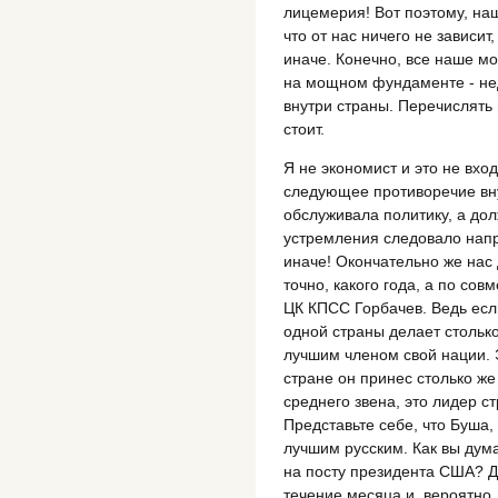
лицемерия! Вот поэтому, на
что от нас ничего не зависит,
иначе. Конечно, все наше м
на мощном фундаменте - не
внутри страны. Перечислять 
стоит.
Я не экономист и это не вхо
следующее противоречие вн
обслуживала политику, а дол
устремления следовало напр
иначе! Окончательно же нас
точно, какого года, а по со
ЦК КПСС Горбачев. Ведь если
одной страны делает столько
лучшим членом свой нации. Э
стране он принес столько же 
среднего звена, это лидер ст
Представьте себе, что Буша,
лучшим русским. Как вы дума
на посту президента США? Д
течение месяца и, вероятно, 