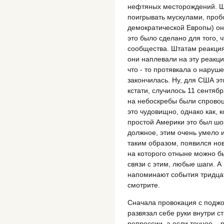
нефтяных месторождений. Шт
поигрывать мускулами, проб
демократической Европы) он
это было сделано для того, 
сообщества. Штатам реакция
они наплевали на эту реакци
что - то протявкала о наруш
закончилась. Ну, для США это
кстати, случилось 11 сентябр
на небоскребы были спрово
это чудовищно, однако как, к
простой Америки это был шок
должное, этим очень умело 
таким образом, появился но
на которого отныне можно бы
связи с этим, любые шаги. 
напоминают события тридцат
смотрите.
Сначала провокация с поджог
развязал себе руки внутри с
репрессии, а если точнее – 