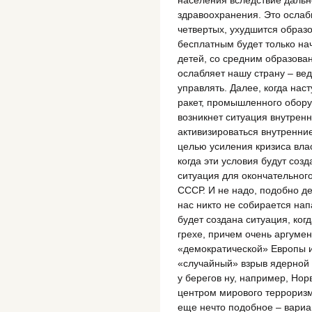
населения вследствие даль
здравоохранения. Это ослаби
четвертых, ухудшится образо
бесплатным будет только нач
детей, со средним образова
ослабляет нашу страну – в
управлять. Далее, когда нас
ракет, промышленного обору
возникнет ситуация внутренн
активизироваться внутренни
целью усиления кризиса вла
когда эти условия будут соз
ситуация для окончательного
СССР. И не надо, подобно де
нас никто не собирается нап
будет создана ситуация, ког
грехе, причем очень аргуме
«демократической» Европы и
«случайный» взрыв ядерной 
у берегов ну, например, Нор
центром мирового терроризм
еще нечто подобное – вариа