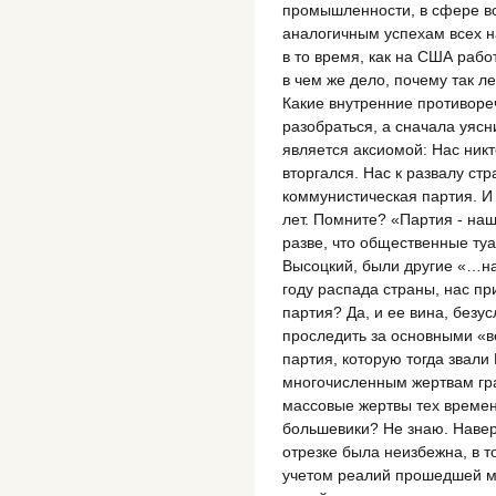
промышленности, в сфере во
аналогичным успехам всех н
в то время, как на США рабо
в чем же дело, почему так л
Какие внутренние противоре
разобраться, а сначала уясн
является аксиомой: Нас никт
вторгался. Нас к развалу с
коммунистическая партия. И 
лет. Помните? «Партия - наш
разве, что общественные туа
Высоцкий, были другие «…на
году распада страны, нас пр
партия? Да, и ее вина, без
проследить за основными «в
партия, которую тогда звали
многочисленным жертвам гра
массовые жертвы тех времен
большевики? Не знаю. Наве
отрезке была неизбежна, в т
учетом реалий прошедшей м