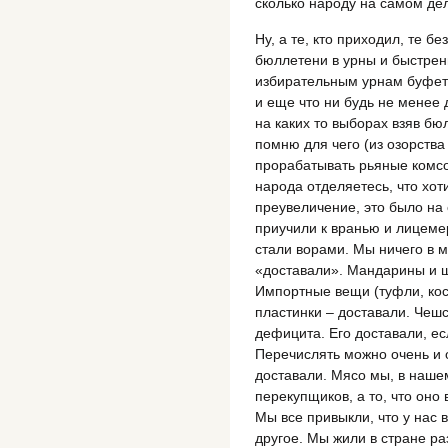
сколько народу на самом де
Ну, а те, кто приходил, те 
бюллетени в урны и быстрен
избирательным урнам буфет
и еще что ни будь не менее 
на каких то выборах взяв бю
помню для чего (из озорства
прорабатывать рьяные комсо
народа отделяетесь, что хоти
преувеличение, это было на 
приучили к вранью и лицемер
стали ворами. Мы ничего в м
«доставали». Мандарины и ш
Импортные вещи (туфли, кос
пластинки – доставали. Чешс
дефицита. Его доставали, ес
Перечислять можно очень и о
доставали. Мясо мы, в наше
перекупщиков, а то, что оно 
Мы все привыкли, что у нас в
другое. Мы жили в стране ра