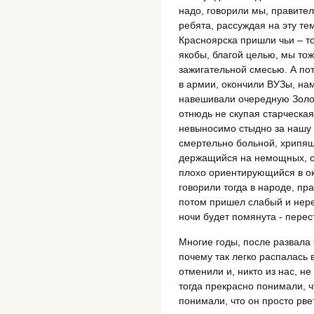
надо, говорили мы, правител
ребята, рассуждая на эту те
Красноярска пришли чьи – то 
якобы, благой целью, мы тож
зажигательной смесью. А пот
в армии, окончили ВУЗы, нам
навешивали очередную Золоту
отнюдь не скупая старческая
невыносимо стыдно за нашу д
смертельно больной, хрипящ
держащийся на немощных, ст
плохо ориентирующийся в ок
говорили тогда в народе, пр
потом пришел слабый и нере
ночи будет помянута - пере
Многие годы, после развала
почему так легко распалась 
отменили и, никто из нас, не
тогда прекрасно понимали, ч
понимали, что он просто рве