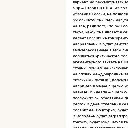
вариант, но рассматривать 
мир – Европа и США, ни при 
усиления России, не позволя
Уж слишком они были напуг
на все, ради того, что бы Ро
такой, какой она является с
делает Россию не конкурент
направлении и будет действ
заинтересованные в этом си
добиваться критического ос
элементарного захвата наш
страны, причем не исключае
на словах международный те
окольными путями), подкарм
например в Чечне с целью 
Кавказе. В идеале – с целью
послужило бы основанием дл
регион и даже отделения сев
ослабит ее. Во вторых, буде
и молодежь будет деградиров
третьих, будет ухудшаться 