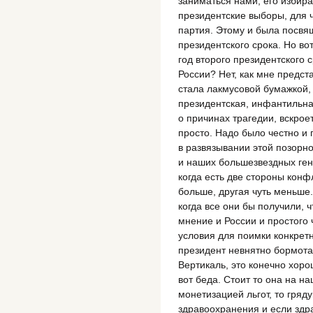
заниматься нами, его избира
президентские выборы, для 
партия. Этому и была посвя
президентского срока. Но в
год второго президентского с
России? Нет, как мне предст
стала лакмусовой бумажкой, 
президентская, инфантильна
о причинах трагедии, вскрое
просто. Надо было честно и
в развязывании этой позорно
и наших большезвездных ген
когда есть две стороны конф
больше, другая чуть меньше. 
когда все они бы получили, 
мнение и России и простого 
условия для поимки конкрет
президент невнятно бормотал
Вертикаль, это конечно хоро
вот беда. Стоит то она на на
монетизацией льгот, то гря
здравоохранения и если зд