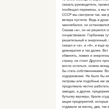
сказать руководитель, прово
пообещал перемены, а мы п
СССР мы смотрели так, как р
вечера пустели. Ведь в душе
заколебался, он остановилс
Сказав «а», он не решился ск
почувствовали. Горбачева ту
решительный и энергичный,
сказал и «а», и «б», и еще к
демократия и так далее. Вот
обвинять, ловких и энергичн
страну, не стоит. Другого пр
могло остаться, хозяин всегд
бы стать собственниками. Во
ходорковские. Не было бы и
петровы или подобные им хв
продолжала честно работать
заводах, а другие, предприи
бутылку ваучеры, брали ссуд
акции предприятий, которые
отдавали за месяц, два, так