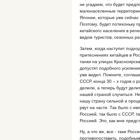
не угадаем, что будет предл
малонаселенные территории 
Японии, которые уже сейчас
Поэтому, будет потихоньку 
китайского населения в реги
видом туристов, сезонных раб
Затем, когда наступит подхо
притеснениях китайцев в Рос
танки на улицах Красноярска
допустят подобного усиления
уже видел. Помните, согла
СССР, конца 30 – х годов о 
делили, а теперь будут дели
нашей страной случиться. Ни
нашу страну сильной и проц
рвут на части. Так было с и
Россией, так было с СССР, та
Россией. Это, как мне предс
Ну, а что же, все - таки Росс
противопоставить, подобны