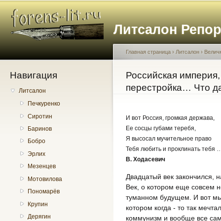
Пе
о
Литсалон Репо
с
Главная страница
›
Литсалон
›
Велич
Навигация
Вы здесь
Российская империя, 
перестройка… Что д
Литсалон
Печкуренко
Сиротин
И вот Россия, громкая держава,
Ее сосцы губами теребя,
Баринов
Я высосал мучительное право
Бобро
Тебя любить и проклинать тебя 
Эрлих
В. Ходасевич
Мезенцев
Двадцатый век закончился, 
Мотовилова
Век, о котором еще совсем 
Пономарёв
туманном будущем. И вот мы
Крупин
котором когда - то так мечт
Дерягин
коммунизм и вообще все сам