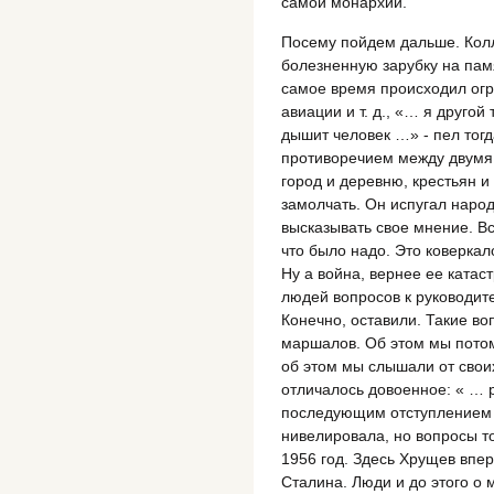
самой монархии.
Посему пойдем дальше. Колл
болезненную зарубку на памя
самое время происходил ог
авиации и т. д., «… я другой
дышит человек …» - пел тог
противоречием между двумя
город и деревню, крестьян и
замолчать. Он испугал народ
высказывать свое мнение. Все
что было надо. Это коверка
Ну а война, вернее ее катас
людей вопросов к руководите
Конечно, оставили. Такие во
маршалов. Об этом мы пото
об этом мы слышали от своих
отличалось довоенное: « … 
последующим отступлением д
нивелировала, но вопросы то
1956 год. Здесь Хрущев впер
Сталина. Люди и до этого о 