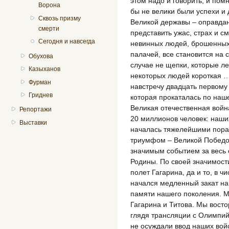
этом надо и говорить, и помн
Ворона
бы не велики были успехи и
Сквозь призму
Великой державы – оправдани
смерти
представить ужас, страх и 
Сегодня и навсегда
невинных людей, брошенных 
палачей, все становится на 
Обухова
случае не щепки, которые ле
Казыханов
некоторых людей короткая …
Фурман
навстречу двадцать первому 
Гриднев
которая прокаталась по наш
Великая отечественная войн
Репортажи
20 миллионов человек: наших
Выставки
началась тяжелейшими пора
триумфом – Великой Победо
значимым событием за весь
Родины. По своей значимости
полет Гагарина, да и то, в ч
начался медленный закат на
памяти нашего поколения. М
Гагарина и Титова. Мы вост
глядя трансляции с Олимпий
не осуждали ввод наших войс