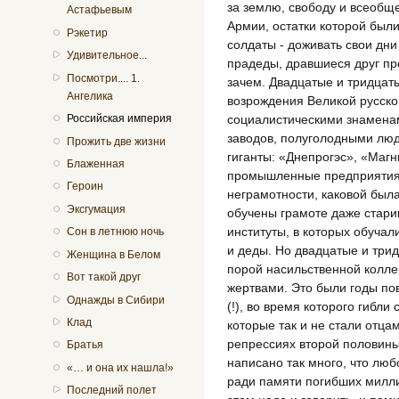
за землю, свободу и всеобще
Астафьевым
Армии, остатки которой были
Рэкетир
солдаты - доживать свои дн
Удивительное...
прадеды, дравшиеся друг пр
Посмотри.... 1.
зачем. Двадцатые и тридцат
Ангелика
возрождения Великой русско
Российская империя
социалистическими знаменам
заводов, полуголодными лю
Прожить две жизни
гиганты: «Днепрогэс», «Магн
Блаженная
промышленные предприятия.
Героин
неграмотности, каковой была
Эксгумация
обучены грамоте даже стари
институты, в которых обучал
Сон в летнюю ночь
и деды. Но двадцатые и три
Женщина в Белом
порой насильственной колле
Вот такой друг
жертвами. Это были годы по
Однажды в Сибири
(!), во время которого гибл
Клад
которые так и не стали отца
репрессиях второй половины
Братья
написано так много, что люб
«… и она их нашла!»
ради памяти погибших милли
Последний полет