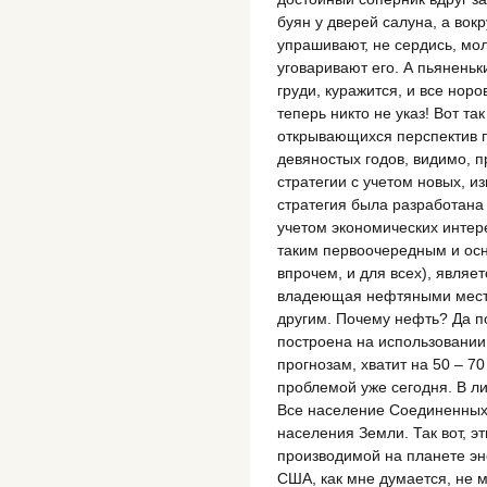
буян у дверей салуна, а вок
упрашивают, не сердись, мол
уговаривают его. А пьяненьк
груди, куражится, и все норо
теперь никто не указ! Вот та
открывающихся перспектив пр
девяностых годов, видимо, 
стратегии с учетом новых, и
стратегия была разработана 
учетом экономических интер
таким первоочередным и ос
впрочем, и для всех), являе
владеющая нефтяными место
другим. Почему нефть? Да п
построена на использовании
прогнозам, хватит на 50 – 70
проблемой уже сегодня. В л
Все население Соединенных 
населения Земли. Так вот, э
производимой на планете эн
США, как мне думается, не м