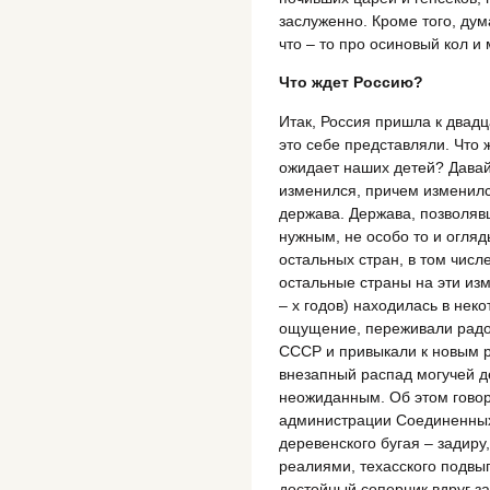
заслуженно. Кроме того, ду
что – то про осиновый кол и 
Что ждет Россию?
Итак, Россия пришла к двадц
это себе представляли. Что 
ожидает наших детей? Дава
изменился, причем изменил
держава. Держава, позволявш
нужным, не особо то и огляд
остальных стран, в том числ
остальные страны на эти из
– х годов) находилась в нек
ощущение, переживали радо
СССР и привыкали к новым р
внезапный распад могучей де
неожиданным. Об этом говор
администрации Соединенных
деревенского бугая – задиру
реалиями, техасского подвы
достойный соперник вдруг зан