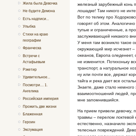
Жила была Девочка
железный зарубежный конь п
лошадке! Там никого не инт
Не будите Демона
Вот по телику про Ходорковс
Есть надписи...
говорят об этом. Аналогично 
Улыбка
тупые и ограниченные, а прос
Стихи на краю
заслуживающей никакого вни
географии
У меня там возникло такое о
Франческа
окружающий мир исчезнет – 
океанов, Европа оледенеет,
Встречи с
не изменится. Потихоньку вс
Астафьевым
транспорт, а натуральное хоз
Рэкетир
ну или почти все, держат коро
Удивительное...
тайга и река дает все оста
Посмотри.... 1.
Знаете, даже стало немного
Ангелика
взаимоотношений людей, при
Российская империя
мне запомнившийся.
Прожить две жизни
На прием привели девочку, 
Блаженная
травмы – перелом локтевой к
Героин
естественно, назначило экс
телесных повреждений. Дево
Эксгумация