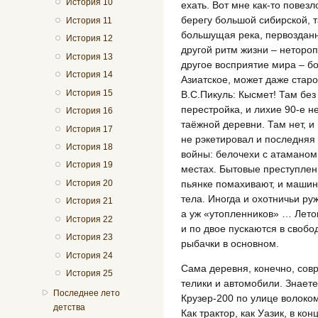
История 10
ехать. Вот мне как-то повез
берегу большой сибирской, т
История 11
большущая река, первозданн
История 12
другой ритм жизни – нетороп
История 13
другое восприятие мира – б
История 14
Азиатское, может даже старо
История 15
В.С.Пикуль: Кысмет! Там бе
перестройка, и лихие 90-е н
История 16
таёжной деревни. Там нет, и
История 17
не рэкетировал и последняя 
История 18
войны: белочехи с атамано
История 19
местах. Бытовые преступлен
История 20
пьянке помахивают, и маши
тела. Иногда и охотничьи ру
История 21
а уж «утопленников» … Лето
История 22
и по двое пускаются в свобо
История 23
рыбачки в основном.
История 24
Сама деревня, конечно, совр
История 25
телики и автомобили. Знаете
Последнее лето
Крузер-200 по улице волоко
детства
Как трактор, как Уазик, в ко