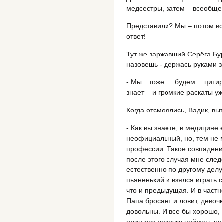
медсестры, затем – всеобще
Представили? Мы – потом вс
ответ!
Тут же заржавший Серёга Бур
назовешь - держась руками з
- Мы…тоже … будем …цитиро
знает – и громкие раскаты у
Когда отсмеялись, Вадик, вы
- Как вы знаете, в медицине 
неофициальный, но, тем не 
профессии. Такое совпадение
после этого случая мне след
естественно по другому дел
пьяненький и взялся играть с
что и предыдущая. И в частн
Папа бросает и ловит, девоч
довольны. И все бы хорошо, 
один раз девочку поймать не