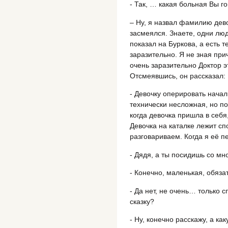
- Так, … какая больная Вы г
– Ну, я назвал фамилию дев
засмеялся. Знаете, одни люд
показал на Буркова, а есть т
заразительно. Я не зная при
очень заразительно Доктор э
Отсмеявшись, он рассказал:
- Девочку оперировать нача
технически несложная, но п
когда девочка пришла в себя
Девочка на каталке лежит сп
разговариваем. Когда я её п
- Дядя, а ты посидишь со мн
- Конечно, маленькая, обяза
- Да нет, не очень… только 
сказку?
- Ну, конечно расскажу, а ка