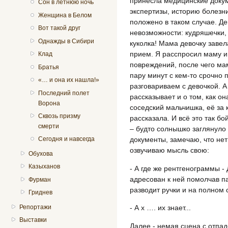
принесла медицинские докум
Сон в летнюю ночь
экспертизы, историю болезни
Женщина в Белом
положено в таком случае. Де
Вот такой друг
невозможности: кудряшечки, 
Однажды в Сибири
куколка! Мама девочку завел
прием. Я расспросил маму и
Клад
повреждений, после чего мам
Братья
пару минут с кем-то срочно 
«… и она их нашла!»
разговариваем с девочкой. А
Последний полет
рассказывает и о том, как он
Ворона
соседский мальчишка, её за 
Сквозь призму
рассказала. И всё это так бо
смерти
– будто солнышко заглянуло 
документы, замечаю, что нет
Сегодня и навсегда
озвучиваю мысль свою:
Обухова
Казыханов
- А где же рентгенограммы - 
адресован к ней помолчав па
Фурман
разводит ручки и на полном 
Гриднев
Репортажи
- А х …. их знает...
Выставки
Далее - немая сцена с отпа