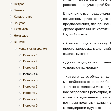
Петров
рассказа – получит приз! Ка
Зыкова
В принципе все поддержали 
Кондратенко
возможном призе, среди кот
Забусов
предположения, что призом б
другое фантазии не хватит и
Семячков
Вадик Соколов:
Неклюдов
Величко
- А можно тогда я расскажу В
просто зарисовку, маленьки
Когда я стал врачом
сказать кусочек…
История 1
История 2
- Давай Вадик, валяй, слуша
устроился на кровати.
История 3
История 4
- Как вы знаете, область, г
История 5
межрайонных отделений боле
«только самолетом можно до
История 6
нас отправляют регулярно, и
История 7
из такого отдаленного район
История 8
вот нами грешными дыры и за
История 9
командировки едут охотно, а 