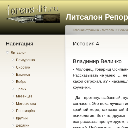
Пе
о
Литсалон Репо
с
Главная страница
›
Литсалон
›
Велич
Навигация
Вы здесь
История 4
Литсалон
Печкуренко
Владимир Величко
Сиротин
- Молодец, товарищ Осипьян
Баринов
Рассказывать не умею, … не 
какой отгрохал, а? - насмеш
Бобро
кружечки.
Эрлих
Мезенцев
- Да - протянул забавный, п
согласен. Это пока лучшая и
Мотовилова
крайней мере, так кажется! В
Пономарёв
психология. Вот что, друзья 
Крупин
все рассказы пронумеруем, и
Дерягин
лучший. Победитель – то биш