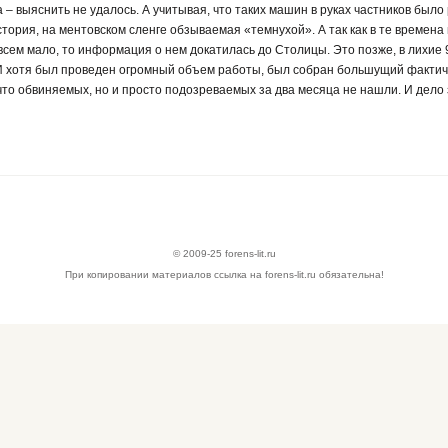
а – выяснить не удалось. А учитывая, что таких машин в руках частников было 
стория, на ментовском сленге обзываемая «темнухой». А так как в те времена
сем мало, то информация о нем докатилась до Столицы. Это позже, в лихие 9
 хотя был проведен огромный объем работы, был собран большущий фактиче
что обвиняемых, но и просто подозреваемых за два месяца не нашли. И дело
© 2009-25 forens-lit.ru
При копировании материалов ссылка на forens-lit.ru обязательна!