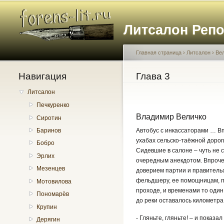
Литсалон Реп
Главная страница
›
Литсалон
›
Ве
Навигация
Вы здесь
Глава 3
Литсалон
Печкуренко
Владимир Величко
Сиротин
Автобус с инкассаторами … В
Баринов
ухабах сельско-таёжной дороги
Бобро
Сидевшие в салоне – чуть не с
Эрлих
очередным анекдотом. Впрочем
Мезенцев
доверием партии и правительс
фельдшеру, ее помощницам, п
Мотовилова
проходе, и временами то один
Пономарёв
до реки оставалось километра 
Крупин
- Гляньте, гляньте! – и показ
Дерягин