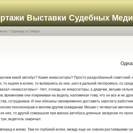
Перейти к
основному
ортажи Выставки Судебных Мед
содержанию
личко
›
Однажды в Сибири
Однаж
прочем какой автобус? Какие инкассаторы? Просто раздолбанный советский 
, то ныряя в колею, то выбираясь из нее, шел в дальний леспромхоз, со средн
казал «инкассаторы»! - Нет, отнюдь не инкассаторы, а дядечки, весьма сельс
, временами они покрикивая на водилу, напоминая тому, что он все ж не дров
тва, сотрудников. И они обязаны своевременно доставить зарплату работни
енсию пенсионерам и многим другим гражданам. Мешки с четвертью миллион
 их них, то другой совершали при кренах автобуса длинные экскурсии по прох
три, водитель закричал:
ал вперед и влево. Там по глубокой колее, между еще не совсем растаявшими су