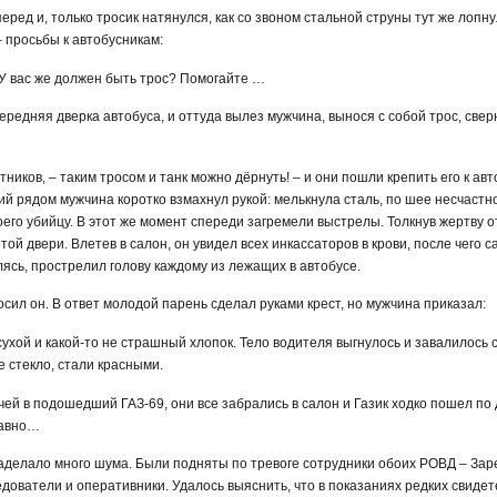
еред и, только тросик натянулся, как со звоном стальной струны тут же лопн
– просьбы к автобусникам:
и? У вас же должен быть трос? Помогайте …
ередняя дверка автобуса, и оттуда вылез мужчина, вынося с собой трос, све
отников, – таким тросом и танк можно дёрнуть! – и они пошли крепить его к авт
ий рядом мужчина коротко взмахнул рукой: мелькнула сталь, по шее несчастно
оего убийцу. В этот же момент спереди загремели выстрелы. Толкнув жертву от
той двери. Влетев в салон, он увидел всех инкассаторов в крови, после чего 
лясь, прострелил голову каждому из лежащих в автобусе.
осил он. В ответ молодой парень сделал руками крест, но мужчина приказал:
 сухой и какой-то не страшный хлопок. Тело водителя выгнулось и завалилось с
ое стекло, стали красными.
ей в подошедший ГАЗ-69, они все забрались в салон и Газик ходко пошел по 
равно…
аделало много шума. Были подняты по тревоге сотрудники обоих РОВД – Заре
ователи и оперативники. Удалось выяснить, что в показаниях редких свидет