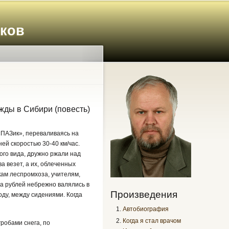
иков
ды в Сибири (повесть)
«ПАЗик», переваливаясь на
ей скоростью 30-40 км/час.
кого вида, дружно ржали над
а везет, а их, облеченных
кам леспромхоза, учителям,
а рублей небрежно валялись в
Произведения
оду, между сидениями. Когда
Автобиография
Когда я стал врачом
гробами снега, по