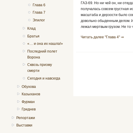
ГАЗ-69. Но ни чей он, ни откуд
Глава 6
получалась совсем грустная и
Глава 7
масштаба и дерзости было сов
Эпилог
довольно обыденным делом. И
лежал мертвым грузом. Не то 
Клад
Братья
Читать далее "Глава 4" ⇒
«… и она их нашла!»
Последний полет
Ворона
Сквозь призму
смерти
Сегодня и навсегда
Обухова
Казыханов
Фурман
Гриднев
Репортажи
Выставки