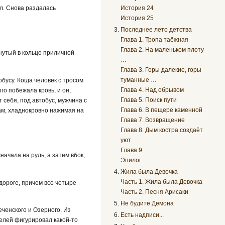
История 24
ул. Снова раздалась
История 25
Последнее лето детства
Глава 1. Тропа таёжная
Глава 2. На маленьком плоту
рнутый в кольцо приличной
…
Глава 3. Горы далекие, горы
туманные …
обусу. Когда человек с тросом
Глава 4. Над обрывом
го побежала кровь, и он,
Глава 5. Поиск пути
 себя, под автобус, мужчина с
Глава 6. В пещере каменной
сам, хладнокровно нажимая на
Глава 7. Возвращение
Глава 8. Дым костра создаёт
уют
Глава 9
начала на руль, а затем вбок,
Эпилог
Жила была Девочка
Часть 1. Жила была Девочка
дороге, причем все четыре
Часть 2. Песня Арисаки
Не будите Демона
ченского и Озерного. Из
Есть надписи...
елей фигурировал какой-то