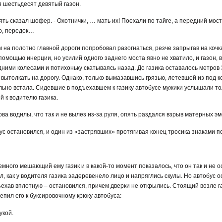
 шестьдесят девятый газон.
опять сказал шофер. - Охотнички, … мать их! Поехали по тайге, а передний мос
то, передок…
м на полотно главной дороги попробовал разогнаться, резче запрыгав на кочк
помощью инерции, но усилий одного заднего моста явно не хватило, и газон, 
ними колесами и потихоньку скатываясь назад. До газика оставалось метров 3
вытолкать на дорогу. Однако, только вымазавшись грязью, летевшей из под кол
льно встала. Сидевшие в подъехавшем к газику автобусе мужики услышали то
 к водителю газика.
лова водилы, что так и не вылез из-за руля, опять раздался взрыв матерных э
 остановился, и один из «застрявших» протягивая конец тросика знаками п
много мешающий ему газик и в какой-то момент показалось, что он так и не о
л, как у водителя газика задеревенело лицо и напряглись скулы. Но автобус 
ехав вплотную – остановился, причем дверки не открылись. Стоящий возле г
епил его к буксировочному крюку автобуса:
укой.