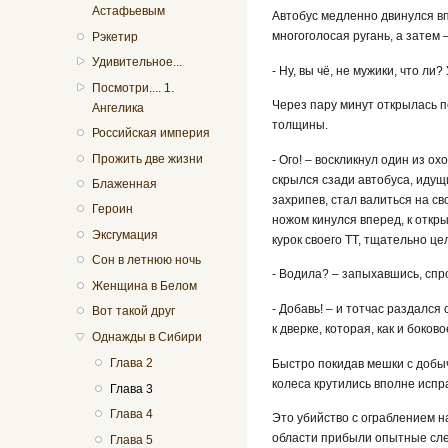
Астафьевым
Автобус медленно двинулся вп
многоголосая ругань, а затем 
Рэкетир
Удивительное...
- Ну, вы чё, не мужики, что л
Посмотри.... 1.
Через пару минут открылась п
Ангелика
толщины.
Российская империя
Прожить две жизни
- Ого! – воскликнул один из ох
скрылся сзади автобуса, идущ
Блаженная
захрипев, стал валиться на св
Героин
ножом кинулся вперед, к откры
Эксгумация
курок своего ТТ, тщательно це
Сон в летнюю ночь
- Водила? – запыхавшись, спр
Женщина в Белом
- Добавь! – и тотчас раздался
Вот такой друг
к дверке, которая, как и боков
Однажды в Сибири
Глава 2
Быстро покидав мешки с добыч
колеса крутились вполне исп
Глава 3
Глава 4
Это убийство с ограблением н
области прибыли опытные след
Глава 5