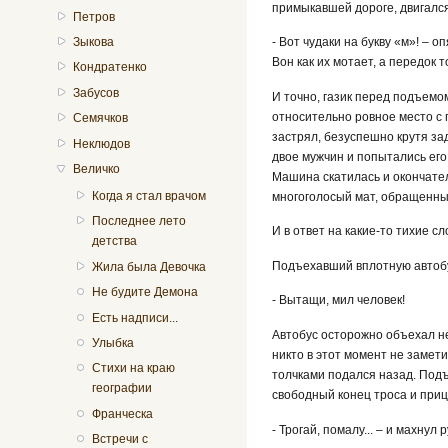
примыкавшей дороге, двигался
Петров
Зыкова
- Вот чудаки на букву «м»! – 
Вон как их мотает, а передок 
Кондратенко
Забусов
И точно, газик перед подъемо
относительно ровное место с 
Семячков
застрял, безуспешно крутя зад
Неклюдов
двое мужчин и попытались его 
Величко
Машина скатилась и окончате
Когда я стал врачом
многоголосый мат, обращенный
Последнее лето
И в ответ на какие-то тихие с
детства
Подъехавший вплотную автобус
Жила была Девочка
Не будите Демона
- Вытащи, мил человек!
Есть надписи...
Автобус осторожно объехал не
Улыбка
никто в этот момент не замети
Стихи на краю
толчками подался назад. Подъ
географии
свободный конец троса и приц
Франческа
- Трогай, помалу... – и махнул р
Встречи с