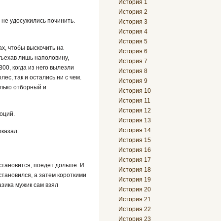
История 1
История 2
т не удосужились починить.
История 3
История 4
История 5
ах, чтобы выскочить на
История 6
въехав лишь наполовину,
История 7
00, когда из него вылезли
История 8
ес, так и остались ни с чем.
История 9
лько отборный и
История 10
История 11
История 12
моций.
История 13
История 14
оказал:
История 15
История 16
История 17
становится, поедет дольше. И
История 18
остановился, а затем короткими
История 19
азика мужик сам взял
История 20
История 21
История 22
История 23