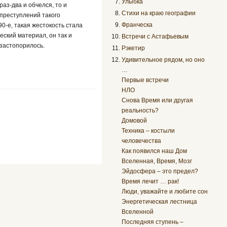
Улыбка
раз-два и обчелся, то и
Стихи на краю географии
 преступлений такого
Франческа
0-е, такая жестокость стала
ский материал, он так и
Встречи с Астафьевым
 застопорилось.
Рэкетир
Удивительное рядом, но оно
…
Первые встречи
НЛО
Снова Время или другая
реальность?
Домовой
Техника – костыли
человечества
Как появился наш Дом
Вселенная, Время, Мозг
Эйдосфера – это предел?
Время лечит … рак!
Люди, уважайте и любите сон
Энергетическая лестница
Вселенной
Последняя ступень –