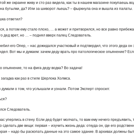
а той же окраине живу и сто раз видела, как ты в нашем магазине покупаешь вод
 на бутылки, да? Или за шиворот льешь? – фыркнула она и вышла из палаты.
ушка ответил?
лся, а потом ему стало плохо, … а может и притворился, но все равно прибежа
то дед врет, но … – поднял вверх палец Следователь.
ребил его Опер, – нас дожидался участковый и подтвердил, что этого деда он з
идел. Вот мы и думаем: зачем деду врать про патологическое опьянение? Если
то опьянение, то на фига деду водка? Во задача!
– загадка как раз в стиле Шерлока Холмса.
 думали о том, что услышали и узнали. Потом Эксперт спросил:
ься?
улся Следователь.
ас уперлись в стену. Если дед будет молчать, то вам ему нечего предъявить, 
 сделать две вещи: первая – изучить жизнь деда: откуда он, где его родственн
вторая – надо бы раскопать данные на это самое здание. В архивах должны быть