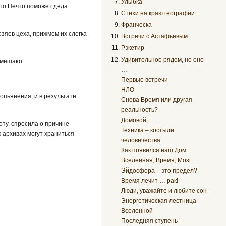
Улыбка
 это Нечто поможет деда
Стихи на краю географии
Франческа
озяев цеха, прижмем их слегка
Встречи с Астафьевым
Рэкетир
Удивительное рядом, но оно
омешают.
…
Первые встречи
НЛО
опьянения, и в результате
Снова Время или другая
реальность?
Домовой
оту, спросила о причине
Техника – костыли
х архивах могут храниться
человечества
Как появился наш Дом
Вселенная, Время, Мозг
Эйдосфера – это предел?
Время лечит … рак!
Люди, уважайте и любите сон
Энергетическая лестница
Вселенной
Последняя ступень –