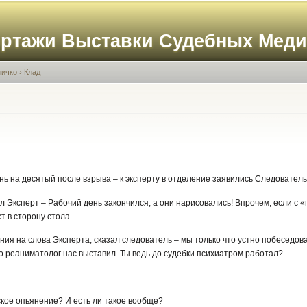
Перейти к
основному
ортажи Выставки Судебных Мед
содержанию
личко
›
Клад
нь на десятый после взрыва – к эксперту в отделение заявились Следователь
рчал Эксперт – Рабочий день закончился, а они нарисовались! Впрочем, если с
т в сторону стола.
ния на слова Эксперта, сказал следователь – мы только что устно побеседова
но реаниматолог нас выставил. Ты ведь до судебки психиатром работал?
еское опьянение? И есть ли такое вообще?