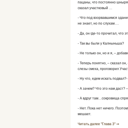
пацаны, что постоянно шныряю
сказал участковый …
- Что под взорвавшимся здани
не знает, но по слухам….
- Да, он где-то прочитал, что
- Так вы были у Калныньша?
- Не только он, но и я, – доба
- Теперь понятно, – сказал он
слезы смеха, проговорил Учас
- Ну что, едем искать подвал?
- А зачем? Что это нам даст? 
- А вдруг там…сокровища спря
- Нет. Пока нет ничего. Поэт
мешает.
Читать далее "Глава 3" ⇒