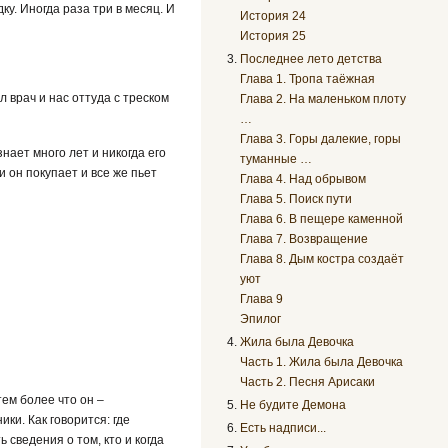
ку. Иногда раза три в месяц. И
История 24
История 25
Последнее лето детства
Глава 1. Тропа таёжная
л врач и нас оттуда с треском
Глава 2. На маленьком плоту
…
Глава 3. Горы далекие, горы
нает много лет и никогда его
туманные …
 он покупает и все же пьет
Глава 4. Над обрывом
Глава 5. Поиск пути
Глава 6. В пещере каменной
Глава 7. Возвращение
Глава 8. Дым костра создаёт
уют
Глава 9
Эпилог
Жила была Девочка
Часть 1. Жила была Девочка
Часть 2. Песня Арисаки
тем более что он –
Не будите Демона
ики. Как говорится: где
Есть надписи...
 сведения о том, кто и когда