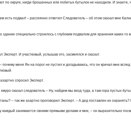
т по округе, нигде брошенных или побитых бутылок не находили. И знаете, чт
ем есть подвал! – рассеянно ответил Следователь – об этом сказал мне Калн
 это здание специально строилось с глубоким подвалом для хранения каких-то 
вил Эксперт. И участковый, услышав это, засмеялся и сказал:
, – почему меня Ян на порог не пустил и догадываюсь, что он кричал мне вслед
тковый.
- азартно спросил Эксперт.
– хмуро сказал следователь – Ну, найдем мы вход туда, а там гора пустых буты
таны? – так же азартно проговорил Эксперт. – А дед поставлен их охранять? 
ому каждый занимается своими прямыми делами и мне, – он выразительно пос