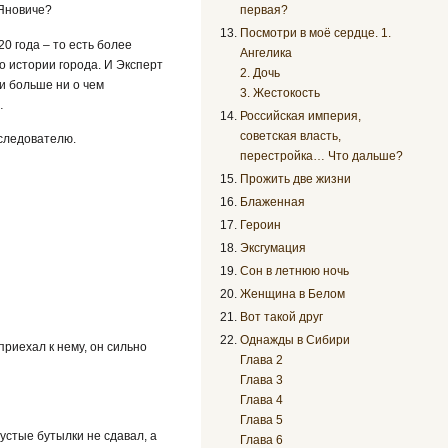
 Яновиче?
первая?
Посмотри в моё сердце. 1.
20 года – то есть более
Ангелика
о истории города. И Эксперт
2. Дочь
и больше ни о чем
3. Жестокость
…
Российская империя,
советская власть,
 следователю.
перестройка… Что дальше?
Прожить две жизни
Блаженная
Героин
Эксгумация
Сон в летнюю ночь
Женщина в Белом
Вот такой друг
Однажды в Сибири
 приехал к нему, он сильно
Глава 2
Глава 3
Глава 4
Глава 5
пустые бутылки не сдавал, а
Глава 6