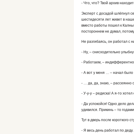
- Что, что? Твой архив наход
Эксперт с досадой шлёпнул себ
шестидесяти лет живет в наше
вместо работы пошел к Калнын
постороннем не думал, потому
Не разгибаясь, он работал с н
- Ну, – снисходительно улыбну
- Работаем, – индифферентно
- А вот у меня … – начал был
- … да, да, знаю, – рассеянно
- У-у-у – редиска! А я-то хотел
- Да успокойся! Одно дело дела
удивился. Прикинь – то годами
Тут в дверь после короткого с
- Я весь день работал по деду