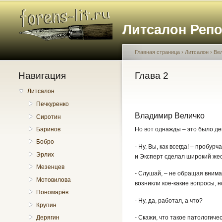
Литсалон Реп
Главная страница
›
Литсалон
›
Ве
Навигация
Вы здесь
Глава 2
Литсалон
Печкуренко
Владимир Величко
Сиротин
Но вот однажды – это было де
Баринов
Бобро
- Ну, Вы, как всегда! – пробу
Эрлих
и Эксперт сделал широкий жес
Мезенцев
- Слушай, – не обращая внима
Мотовилова
возникли кое-какие вопросы, 
Пономарёв
- Ну, да, работал, а что?
Крупин
Дерягин
- Скажи, что такое патологич