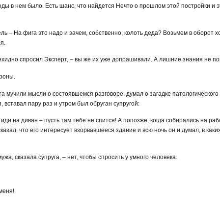
годы в нем было. Есть шанс, что найдется Нечто о прошлом этой постройки и
ель – На фига это надо и зачем, собственно, колоть деда? Возьмем в оборот х
я.
– ехидно спросил Эксперт, – вы же их уже допрашивали. А лишние знания не п
роны.
а мучили мысли о состоявшемся разговоре, думал о загадке патологического 
, вставал пару раз и утром был обруган супругой:
иди на диван – пусть там тебе не спится! А попозже, когда собирались на раб
казал, что его интересует взорвавшееся здание и всю ночь он и думал, в каки
мужа, сказала супруга, – нет, чтобы спросить у умного человека.
меня!