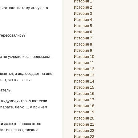
История 1
История 2
иртного, потому что у него
История 3
История 4
История 5
История 6
нтересовались?
История 7
История 8
История 9
История 10
ки не уследили за процессом –
История 11
История 12
вается, и йод оседает на дне.
История 13
го, как выпьешь.
История 14
История 15
ватель.
История 16
История 17
 выдумки хитра. А вот если
История 18
ппарате. Легко…. А при чем
История 19
История 20
 и даже от запаха этого
История 21
ав его слова, сказала:
История 22
История 23