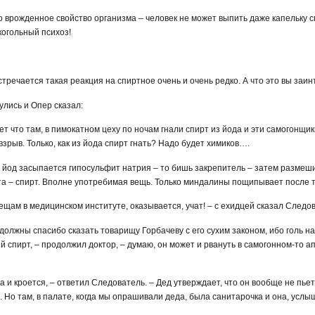
то врожденное свойство организма – человек не может выпить даже капельку сп
когольный психоз!
 встречается такая реакция на спиртное очень и очень редко. А что это вы заи
лись и Опер сказал:
т что там, в пимокатном цеху по ночам гнали спирт из йода и эти самогонщи
взрыв. Только, как из йода спирт гнать? Надо будет химиков….
 в йод засыпается гипосульфит натрия – то бишь закрепитель – затем размеши
а – спирт. Вполне употребимая вещь. Только миндалины пощипывает после то
ещам в медицинском институте, оказывается, учат! – с ехидцей сказал Следо
мы должны спасибо сказать товарищу Горбачеву с его сухим законом, ибо голь на
й спирт, – продолжил доктор, – думаю, он может и рвануть в самогонном-то а
ка и кроется, – ответил Следователь. – Дед утверждает, что он вообще не пьет
 Но там, в палате, когда мы опрашивали деда, была санитарочка и она, услыш