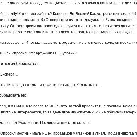
ится не далее чем в соседнем подъезде … Ты, что забыл о нашем краеведе Ян
я по лбу! Как он мог забыть? Конечно! Ян Янович! Как же: ровесник века, с 19
м городке, и сколько себя Эксперт помнил, этот дедулька собирал сведения п
ьшу. От гостеприимного краеведа он сумел вырваться только через два часа 
 что на работе его ждали полтора десятка побитых и разъярённых граждан 
ими весь день. И только часа в четыре, закончив это нудное дело, он поехал к
вшись, спросил Эксперт, – как ваши успехи?
 ответил Следователь.
о Эксперт…
 ответил следователь – я тоже только что от Калныньша….
 обрадовать его!
ем, и я был у него после тебя. Так что на твой приоритет не посягаю. Когда я
 никто не интересуется, то за день двое любопытных. У Яна праздник теперь.
тука вошел Участковый. Поздоровавшись, он сказал:
. Опросил местных мальчишек, продавцов магазинов и узнал, что дед никогда 