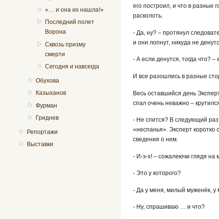
его построил, и что в разные 
«… и она их нашла!»
расколоть.
Последний полет
Ворона
- Да, ну? – протянул следоват
и они лопнут, никуда не денутс
Сквозь призму
смерти
- А если денутся, тогда что? 
Сегодня и навсегда
И все разошлись в разные сто
Обухова
Казыханов
Весь оставшийся день Эксперт
спал очень неважно – крутился
Фурман
Гриднев
- Не спится? В следующий раз 
«неспанья». Эксперт коротко с
Репортажи
сведения о нем.
Выставки
- И-э-х! – сожалеючи глядя на 
- Это у которого?
- Да у меня, милый муженёк, у 
- Ну, спрашиваю … и что?