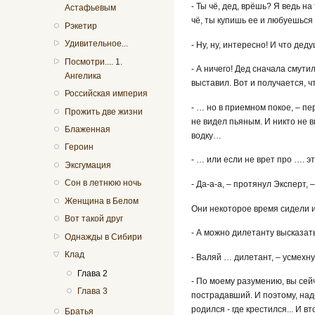
- Ты чё, дед, врёшь? Я ведь н
Астафьевым
чё, ты купишь ее и любуешься
Рэкетир
Удивительное...
- Ну, ну, интересно! И что дед
Посмотри.... 1.
- А ничего! Дед сначала смути
Ангелика
выставил. Вот и получается, ч
Российская империя
- … но в приемном покое, – пе
Прожить две жизни
не видел пьяным. И никто не в
Блаженная
водку…
Героин
- … или если не врет про …. э
Эксгумация
Сон в летнюю ночь
- Да-а-а, – протянул Эксперт, 
Женщина в Белом
Они некоторое время сидели и
Вот такой друг
- А можно дилетанту высказат
Однажды в Сибири
Клад
- Валяй … дилетант, – усмехн
Глава 2
- По моему разумению, вы сейч
Глава 3
пострадавший. И поэтому, надо
родился - где крестился... И 
Братья