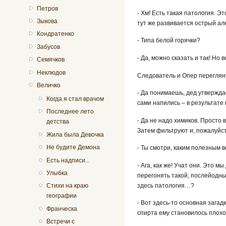
Петров
- Хм! Есть такая патология. Э
Зыкова
тут же развивается острый ал
Кондратенко
- Типа белой горячки?
Забусов
- Да, можно сказать и так! Но
Семячков
Неклюдов
Следователь и Опер перегляну
Величко
- Да понимаешь, дед утверждае
Когда я стал врачом
сами напились – в результате 
Последнее лето
- Да не надо химиков. Просто
детства
Затем фильтруют и, пожалуйст
Жила была Девочка
Не будите Демона
- Ты смотри, каким полезным в
Есть надписи...
- Ага, как же! Учат они. Это 
Улыбка
перегонять такой, послейодны
здесь патология…?
Стихи на краю
географии
- Вот здесь-то основная загад
Франческа
спирта ему становилось плохо.
Встречи с