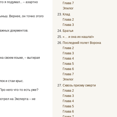
о я подумал... – азартно
Глава 7
Эпилог
Клад
ыньш. Вернее, он точно этого
Глава 2
Глава 3
важных документов.
Братья
«… и она их нашла!»
Последний полет Ворона
Глава 2
Глава 3
 на своем языке, – вытирая
Глава 4
Глава 5
Глава 6
Глава 7
Эпилог
лок и стаи крыс.
Сквозь призму смерти
Про него что-то есть уже?
Глава 2
Глава 3
мотрел на Эксперта – не
Глава 4
Глава 5
Глава 6
Глава 7