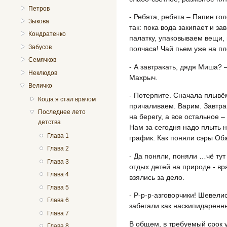
Петров
- Ребята, ребята – Папин гол
Зыкова
так: пока вода закипает и з
Кондратенко
палатку, упаковываем вещи, 
Забусов
полчаса! Чай пьем уже на пл
Семячков
- А завтракать, дядя Миша? 
Неклюдов
Махрыч.
Величко
- Потерпите. Сначала плывём
Когда я стал врачом
причаливаем. Варим. Завтра
Последнее лето
на берегу, а все остальное –
детства
Нам за сегодня надо плыть н
Глава 1
график. Как поняли сэры О
Глава 2
- Да поняли, поняли …чё тут
Глава 3
отдых детей на природе - в
Глава 4
взялись за дело.
Глава 5
- Р-р-р-азговорчики! Шевели
Глава 6
забегали как наскипидаренн
Глава 7
В общем, в требуемый срок 
Глава 8