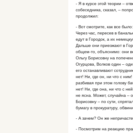
- Я в курсе этой теории – от
собеседника, сказал, – попр
продолжил:
- Вот смотрите, как все был
Через час, пересев в банал
едут в Городок, а их немецк
Дальше они приезжают в Горо
общем-то, объяснимо: они вс
Ольгу Борисовну на попече
Огурцова, Волков один – один
его останавливают сотрудник
нет! Ни, где он, ни что с ни
разбивая при этом голову ба
нет! Ни, где она, ни что с н
не ясна. Может, случайна – 
Борисовну – по сути, спрятал
бумагу в прокуратуру, обвин
- А зачем? Он же непричаст
- Посмотрим на реакцию прав