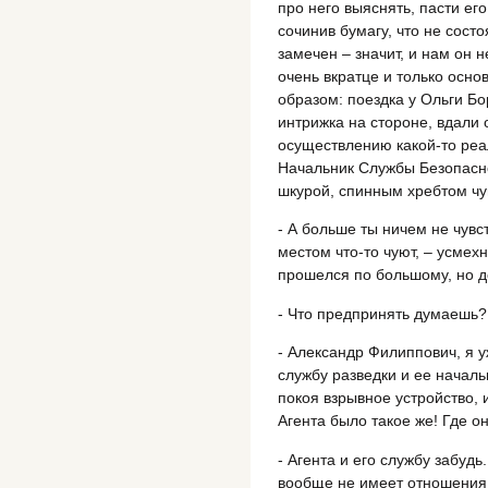
про него выяснять, пасти его
сочинив бумагу, что не сост
замечен – значит, и нам он н
очень вкратце и только осно
образом: поездка у Ольги Бо
интрижка на стороне, вдали 
осуществлению какой-то реал
Начальник Службы Безопаснос
шкурой, спинным хребтом чую
- А больше ты ничем не чувс
местом что-то чуют, – усмехн
прошелся по большому, но д
- Что предпринять думаешь?
- Александр Филиппович, я 
службу разведки и ее начальн
покоя взрывное устройство, 
Агента было такое же! Где о
- Агента и его службу забуд
вообще не имеет отношения 