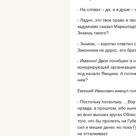
- На словах – да, а в душе – 
- Ладно, это твое право и тво
задумчиво сказал Маркштадт
Знаешь такого?
- Знаком, – коротко ответил 
Законника не дорос, его бр
- Именно! Двое погибших и н
конкурирующей организации
под начало Ямщика. А потом
ним?
Евгений Иванович кивнул гол
- Постольку поскольку. …Вор 
правда, в прошлом, ибо нын
во всех высших кругах Облас
того, что бы пролезть на Гу
сил и мешки денег, но пока Г
не отталкивает.