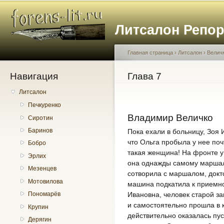
Пе
о
Литсалон Репо
с
Главная страница
›
Литсалон
›
Велич
Навигация
Вы здесь
Глава 7
Литсалон
Печкуренко
Владимир Величко
Сиротин
Баринов
Пока ехали в больницу, Зоя 
что Ольга пробыла у нее почт
Бобро
такая женщина! На фронте у 
Эрлих
она однажды самому маршалу 
Мезенцев
сотворила с маршалом, доктор
Мотовилова
машина подкатила к приемн
Ивановна, человек старой з
Пономарёв
и самостоятельно прошла в к
Крупин
действительно оказалась пус
Дерягин