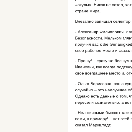
«акулы». Никак не хотел, хо
стране мира.
Внезапно запищал селектор 
- Александр Филиппович, к 
Безопасности. Мельком гляну
приучил вас к die Genauigke
свое рабочее место и сказал
- Прошу! – сразу же бесшумн
Иванович, как всегда подтя
свое всегдашнее место и, отк
- Ольга Борисовна, ваша су
случайно – это наилучшее о
Однако есть данные о том, ч
пересели сознательно, а во
- Нелогичными бывают такие 
вами, к примеру! – нет все
сказал Маркштадт.