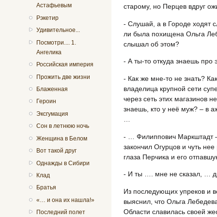
Астафьевым
старому, но Перцев вдруг ож
Рэкетир
- Слушай, а в Городе ходят с
Удивительное...
ли была похищена Ольга Леб
Посмотри.... 1.
слышал об этом?
Ангелика
- А ты-то откуда знаешь про
Российская империя
Прожить две жизни
- Как же мне-то не знать? К
владелица крупной сети суп
Блаженная
через сеть этих магазинов н
Героин
знаешь, кто у неё муж? – в 
Эксгумация
…
Сон в летнюю ночь
- … Филиппович Маркштадт –
Женщина в Белом
закончил Огурцов и чуть не
Вот такой друг
глаза Перчика и его отпавшу
Однажды в Сибири
- И ты …. мне не сказал, … д
Клад
Братья
Из последующих упреков и в
«… и она их нашла!»
выяснил, что Ольга Лебедев
Области славилась своей жес
Последний полет