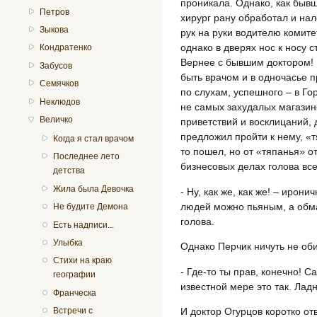
проникала. Однако, как быв
Петров
хирург рану обработал и нал
Зыкова
рук на руки водителю комит
однако в дверях нос к носу 
Кондратенко
Вернее с бывшим доктором! 
Забусов
быть врачом и в одночасье 
Семячков
по слухам, успешного – в Гор
Неклюдов
не самых захудалых магазин
Величко
приветствий и восклицаний, 
предложил пройти к нему, «т
Когда я стал врачом
то пошел, но от «тяпанья» от
Последнее лето
бизнесовых делах голова все
детства
Жила была Девочка
- Ну, как же, как же! – ирон
людей можно пьяным, а обма
Не будите Демона
голова.
Есть надписи...
Улыбка
Однако Перчик ничуть не оби
Стихи на краю
- Где-то ты прав, конечно! 
географии
известной мере это так. Ладн
Франческа
И доктор Огурцов коротко отв
Встречи с