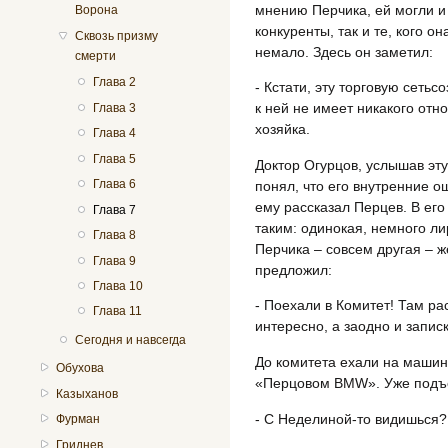
мнению Перчика, ей могли и о
Ворона
конкуренты, так и те, кого о
Сквозь призму
немало. Здесь он заметил:
смерти
Глава 2
- Кстати, эту торговую сеть
к ней не имеет никакого отн
Глава 3
хозяйка.
Глава 4
Глава 5
Доктор Огурцов, услышав э
Глава 6
понял, что его внутренние о
ему рассказал Перцев. В ег
Глава 7
таким: одинокая, немного ли
Глава 8
Перчика – совсем другая – ж
Глава 9
предложил:
Глава 10
- Поехали в Комитет! Там ра
Глава 11
интересно, а заодно и записк
Сегодня и навсегда
До комитета ехали на машине
Обухова
«Перцовом BMW». Уже подъе
Казыханов
- С Неделиной-то видишься
Фурман
Гриднев