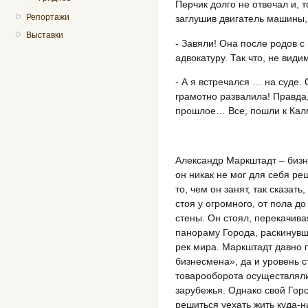
Перчик долго не отвечал и, 
Репортажи
заглушив двигатель машины,
Выставки
- Завяли! Она после родов с
адвокатуру. Так что, не види
- А я встречался … на суде.
грамотно развалила! Правда,
прошлое… Все, пошли к Кал
Александр Маркштадт – бизн
он никак не мог для себя ре
то, чем он занят, так сказать
стоя у огромного, от пола д
стены. Он стоял, перекачива
панораму Города, раскинувш
рек мира. Маркштадт давно 
бизнесмена», да и уровень с
товарооборота осуществляли
зарубежья. Однако свой Горо
решиться уехать жить куда-н