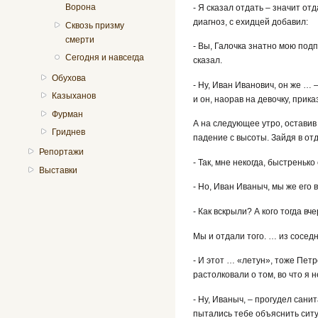
Ворона
- Я сказал отдать – значит от
диагноз, с ехидцей добавил:
Сквозь призму
смерти
- Вы, Галочка знатно мою под
Сегодня и навсегда
сказал.
Обухова
- Ну, Иван Иванович, он же …
Казыханов
и он, наорав на девочку, прик
Фурман
А на следующее утро, оставив
Гриднев
падение с высоты. Зайдя в от
Репортажи
- Так, мне некогда, быстреньк
Выставки
- Но, Иван Иваныч, мы же его 
- Как вскрыли? А кого тогда вч
Мы и отдали того. … из сосед
- И этот … «летун», тоже Пет
растолковали о том, во что я 
- Ну, Иваныч, – прогудел санит
пытались тебе объяснить ситуа