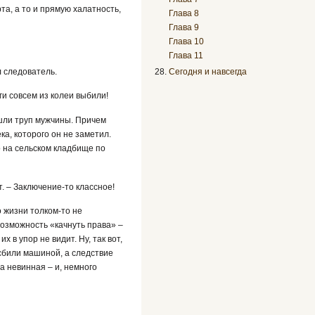
а, а то и прямую халатность,
Глава 8
Глава 9
Глава 10
Глава 11
л следователь.
Сегодня и навсегда
ги совсем из колеи выбили!
ашли труп мужчины. Причем
а, которого он не заметил.
о на сельском кладбище по
т. – Заключение-то классное!
о жизни толком-то не
 возможность «качнуть права» –
в упор не видит. Ну, так вот,
 сбили машиной, а следствие
ва невинная – и, немного