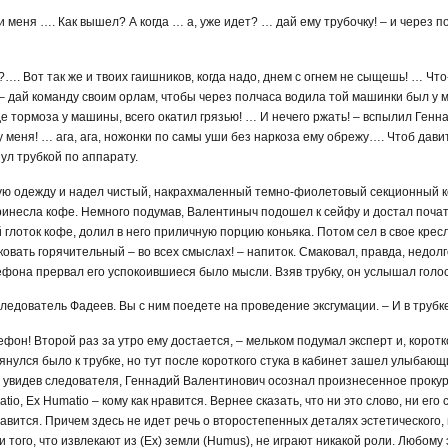
ни меня …. Как вышел? А когда … а, уже идет? … дай ему трубочку! – и через
…. Вот так же и твоих гаишников, когда надо, днем с огнем не сыщешь! … Что
– дай команду своим орлам, чтобы через полчаса водила той машинки был у м
где тормоза у машины, всего окатил грязью! … И нечего ржать! – вспылил Ген
у меня! … ага, ага, ножонки по самы уши без наркоза ему обрежу…. Чтоб давит
ул трубкой по аппарату.
ую одежду и надел чистый, накрахмаленный темно-фиолетовый секционный ко
ринесла кофе. Немного подумав, Валентиныч подошел к сейфу и достал почат
глоток кофе, долил в него приличную порцию коньяка. Потом сел в свое кресл
овать горячительный – во всех смыслах! – напиток. Смаковал, правда, недолг
фона прервал его успокоившиеся было мысли. Взяв трубку, он услышал голос
 следователь Фадеев. Вы с ним поедете на проведение эксгумации. – И в трубк
фон! Второй раз за утро ему достается, – мельком подумал эксперт и, коротк
тянулся было к трубке, но тут после короткого стука в кабинет зашел улыбаю
о увидев следователя, Геннадий Валентинович осознал произнесенное прок
io, Еx Нumatio – кому как нравится. Вернее сказать, что ни это слово, ни его
равится. Причем здесь не идет речь о второстепенных деталях эстетического,
 того, что извлекают из (Ех) земли (Нumus), не играют никакой роли. Любому 