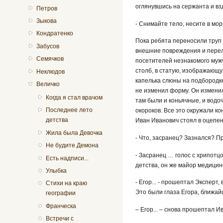
оглянувшись на сержанта и вз
Петров
Зыкова
- Снимайте тело, несите в мор
Кондратенко
Пока ребята переносили труп 
Забусов
внешние повреждения и перело
Семячков
посетителей незнакомого мужч
столб, в статую, изображающу
Неклюдов
капелька слюны на подбородке
Величко
не изменил форму. Он измени
Когда я стал врачом
там были и коньячные, и водо
Последнее лето
окороков. Все это окружали к
детства
Иван Иванович стоял в оцепен
Жила была Девочка
- Что, засранец? Зазнался? Пр
Не будите Демона
- Засранец … голос с хрипотцо
Есть надписи...
детства, он же майор медицин
Улыбка
- Егор... - прошептал Эксперт
Стихи на краю
Это были глаза Егора, ближай
географии
Франческа
– Егор... – снова прошептал И
Встречи с