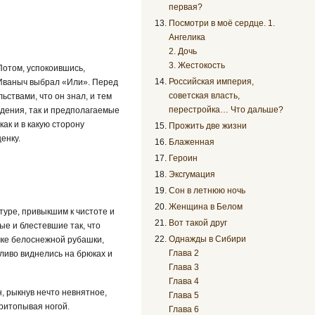
первая?
Посмотри в моё сердце. 1.
Ангелика
2. Дочь
3. Жестокость
Потом, успокоившись,
Российская империя,
 Иваныч выбрал «Или». Перед
советская власть,
ьствами, что он знал, и тем
перестройка… Что дальше?
ждения, так и предполагаемые
ак и в какую сторону
Прожить две жизни
енку.
Блаженная
Героин
Эксгумация
Сон в летнюю ночь
Женщина в Белом
туре, привыкшим к чистоте и
Вот такой друг
ые и блестевшие так, что
Однажды в Сибири
чке белоснежной рубашки,
Глава 2
ливо виднелись на брюках и
Глава 3
Глава 4
, рыкнув нечто невнятное,
Глава 5
притопывая ногой.
Глава 6