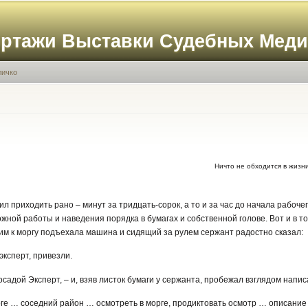
Перейти к
основному
ортажи Выставки Судебных Мед
содержанию
личко
Ничто не обходится в жизни 
л приходить рано – минут за тридцать-сорок, а то и за час до начала рабоче
ной работы и наведения порядка в бумагах и собственной голове. Вот и в тот
им к моргу подъехала машина и сидящий за рулем сержант радостно сказал:
эксперт, привезли.
досадой Эксперт, – и, взяв листок бумаги у сержанта, пробежал взглядом напи
ге … соседний район … осмотреть в морге, продиктовать осмотр … описание 