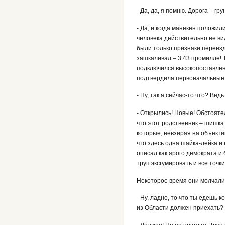
- Да, да, я помню. Дорога – 
- Да, и когда манекен положил
человека действительно не ви
были только признаки переезд
зашкаливал – 3.43 промилле! 
подключился высокопоставлен
подтвердила первоначальные
- Ну, так а сейчас-то что? Ве
- Открылись! Новые! Обстояте
что этот родственник – шишка
которые, невзирая на объектив
что здесь одна шайка-лейка и
описал как ярого демократа и 
труп эксгумировать и все точк
Некоторое время они молчали,
- Ну, ладно, то что ты едешь к
из Области должен приехать?