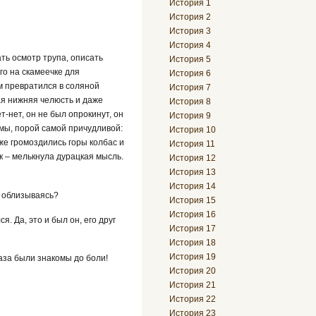
История 1
История 2
История 3
История 4
ть осмотр трупа, описать
История 5
го на скамеечке для
История 6
м превратился в соляной
История 7
ая нижняя челюсть и даже
История 8
-нет, он не был опрокинут, он
История 9
мы, порой самой причудливой:
История 10
же громоздились горы колбас и
История 11
к – мелькнула дурацкая мысль.
История 12
История 13
История 14
, облизываясь?
История 15
История 16
. Да, это и был он, его друг
История 17
История 18
История 19
лаза были знакомы до боли!
История 20
История 21
История 22
История 23