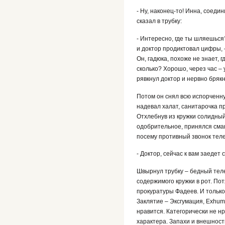
- Ну, наконец-то! Инна, соеди
сказал в трубку:
- Интересно, где ты шляешься?
и доктор продиктовал цифры, 
Он, гадюка, похоже не знает, 
сколько? Хорошо, через час – 
рявкнул доктор и нервно брякн
Потом он снял всю испорченн
надевал халат, санитарочка п
Отхлебнув из кружки солидный 
одобрительное, принялся смак
посему противный звонок теле
- Доктор, сейчас к вам заедет
Швырнул трубку – бедный теле
содержимого кружки в рот. По
прокуратуры Фадеев. И тольк
Заклятие – Эксгумация, Еxhumat
нравится. Категорически не н
характера. Запахи и внешности