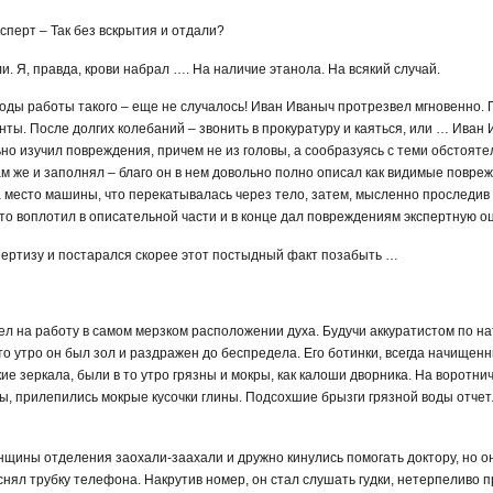
ксперт – Так без вскрытия и отдали?
али. Я, правда, крови набрал …. На наличие этанола. На всякий случай.
 годы работы такого – еще не случалось! Иван Иваныч протрезвел мгновенно. 
ты. После долгих колебаний – звонить в прокуратуру и каяться, или … Иван
но изучил повреждения, причем не из головы, а сообразуясь с теми обстоятел
ам же и заполнял – благо он в нем довольно полно описал как видимые повре
а место машины, что перекатывалась через тело, затем, мысленно проследив к
то воплотил в описательной части и в конце дал повреждениям экспертную оц
пертизу и постарался скорее этот постыдный факт позабыть …
 на работу в самом мерзком расположении духа. Будучи аккуратистом по на
то утро он был зол и раздражен до беспредела. Его ботинки, всегда начищенн
е зеркала, были в то утро грязны и мокры, как калоши дворника. На воротни
, прилепились мокрые кусочки глины. Подсохшие брызги грязной воды отчет
нщины отделения заохали-заахали и дружно кинулись помогать доктору, но он
 снял трубку телефона. Накрутив номер, он стал слушать гудки, нетерпеливо 