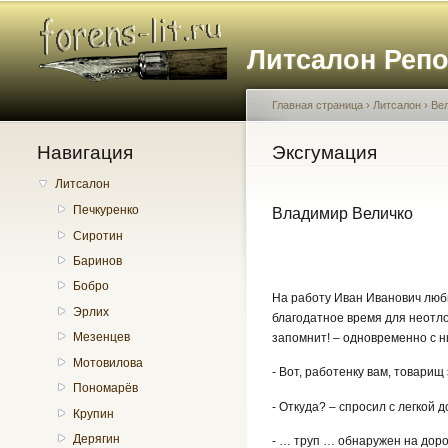
Литсалон Реп
Главная страница
›
Литсалон
›
Ве
Навигация
Вы здесь
Эксгумация
Литсалон
Печкуренко
Владимир Величко
Сиротин
Баринов
Бобро
На работу Иван Иванович люби
Эрлих
благодатное время для неотлож
Мезенцев
запомнит! – одновременно с н
Мотовилова
- Вот, работенку вам, товарищ 
Пономарёв
- Откуда? – спросил с легкой 
Крупин
Дерягин
- … труп … обнаружен на доро