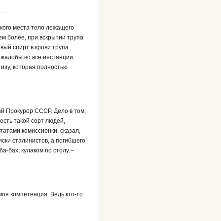
н.…
ского места тело лежащего
ем более, при вскрытии трупа
вый спирт в крови трупа
 жалобы во все инстанции,
изу, которая полностью
ый Прокурор СССР. Дело в том,
есть такой сорт людей,
татами комиссионки, сказал,
иски сталинистов, а погибшего
ба-бах, кулаком по столу –
 моя компетенция. Ведь кто-то