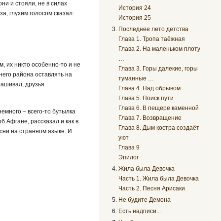
они и стояли, не в силах
История 24
за, глухим голосом сказал:
История 25
Последнее лето детства
Глава 1. Тропа таёжная
Глава 2. На маленьком плоту
…
м, их никто особенно-то и не
Глава 3. Горы далекие, горы
него района оставлять на
туманные …
прашивал, друзья
Глава 4. Над обрывом
Глава 5. Поиск пути
Глава 6. В пещере каменной
немного – всего-то бутылка
Глава 7. Возвращение
об Афгане, рассказал и как в
Глава 8. Дым костра создаёт
есни на странном языке. И
уют
Глава 9
Эпилог
Жила была Девочка
Часть 1. Жила была Девочка
Часть 2. Песня Арисаки
Не будите Демона
Есть надписи...