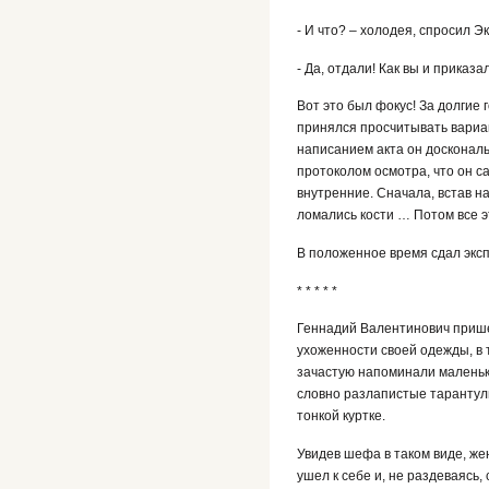
- И что? – холодея, спросил Э
- Да, отдали! Как вы и приказ
Вот это был фокус! За долгие
принялся просчитывать вариан
написанием акта он доскональ
протоколом осмотра, что он с
внутренние. Сначала, встав н
ломались кости … Потом все э
В положенное время сдал экс
* * * * *
Геннадий Валентинович пришел
ухоженности своей одежды, в 
зачастую напоминали маленьки
словно разлапистые тарантулы
тонкой куртке.
Увидев шефа в таком виде, же
ушел к себе и, не раздеваясь,