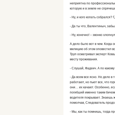
неприятна по профессиональны
которую и в земле не спрячеш
- Ну, и кого копать собрался?
- Да ты что, Валентиныч, забы
- Ну, конечно! – звонко хлопн
А дело было вот в чем. Когда
милицию об этом оповестил во
Труп осматривал эксперт Кова
месту проживания.
- Слушай, Фадеич. А по какому
- Да всем все ясно. Но дело в
работают, но пьют все, что го
они… их качают. Особенно, есл
погибший именно таким бичом 
водителя покрывает. Знаешь же
помолчав, Следователь продо
- Мы, как ты помнишь, тогда п