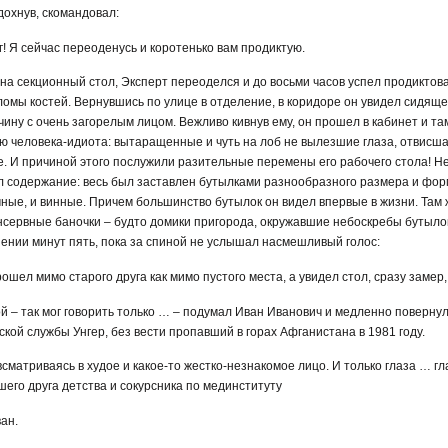
дохнув, скомандовал:
г! Я сейчас переоденусь и коротенько вам продиктую.
на секционный стол, Эксперт переоделся и до восьми часов успел продиктова
мы костей. Вернувшись по улице в отделение, в коридоре он увидел сидяще
ину с очень загорелым лицом. Вежливо кивнув ему, он прошел в кабинет и та
ю человека-идиота: вытаращенные и чуть на лоб не вылезшие глаза, отвисш
. И причиной этого послужили разительные перемены его рабочего стола! Нет
л содержание: весь был заставлен бутылками разнообразного размера и фор
чные, и винные. Причем большинство бутылок он видел впервые в жизни. Там 
онсервные баночки – будто домики пригорода, окружавшие небоскребы бутыло
ении минут пять, пока за спиной не услышал насмешливый голос:
ошел мимо старого друга как мимо пустого места, а увидел стол, сразу замер
й – так мог говорить только … – подумал Иван Иванович и медленно повернулся
ской службы Унгер, без вести пропавший в горах Афганистана в 1981 году.
, всматриваясь в худое и какое-то жестко-незнакомое лицо. И только глаза … г
шего друга детства и сокурсника по мединституту
ван.