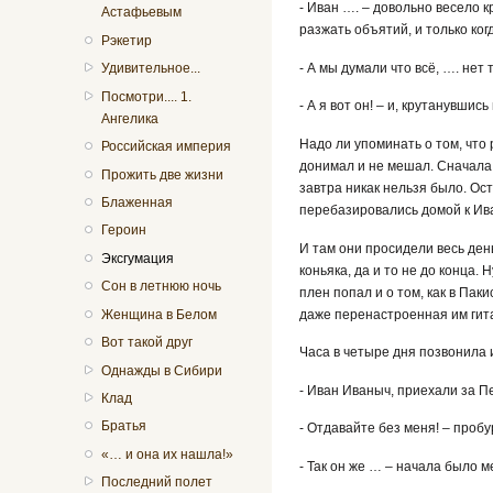
- Иван …. – довольно весело кр
Астафьевым
разжать объятий, и только ког
Рэкетир
- А мы думали что всё, …. нет 
Удивительное...
Посмотри.... 1.
- А я вот он! – и, крутанувшис
Ангелика
Надо ли упоминать о том, что 
Российская империя
донимал и не мешал. Сначала 
Прожить две жизни
завтра никак нельзя было. Оста
Блаженная
перебазировались домой к Ив
Героин
И там они просидели весь день
Эксгумация
коньяка, да и то не до конца.
Сон в летнюю ночь
плен попал и о том, как в Пак
даже перенастроенная им гитар
Женщина в Белом
Вот такой друг
Часа в четыре дня позвонила 
Однажды в Сибири
- Иван Иваныч, приехали за П
Клад
Братья
- Отдавайте без меня! – проб
«… и она их нашла!»
- Так он же … – начала было м
Последний полет