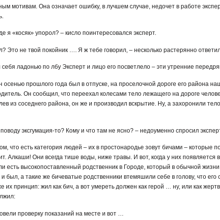
м мотивам. Она означает ошибку, в лучшем случае, недочет в работе эксперт
ь.
 Где я «косяк» упорол? – кисло поинтересовался эксперт.
л? Это не твой покойник …. Я ж тебе говорил, – несколько растерянно ответи
ул себя ладонью по лбу Эксперт и лицо его посветлело – эти утренние передря
 он осенью прошлого года был в отпуске, на проселочной дороге его района н
дитель. Он сообщил, что переехал колесами тело лежащего на дороге человек
лев из соседнего района, он же и производил вскрытие. Ну, а захоронили тел
 поводу эксгумация-то? Кому и что там не ясно? – недоуменно спросил экспер
 том, что есть категория людей – их в простонародье зовут бичами – которые п
рит. Алкаши! Они всегда тише воды, ниже травы. И вот, когда у них появляется
и есть высокопоставленный родственник в Городе, который в обычной жизни их 
и был, а такие же бичеватые родственники втемяшили себе в голову, что его
 их принцип: жил как бич, а вот умереть должен как герой … ну, или как жерт
лжил:
ровели проверку показаний на месте и вот …