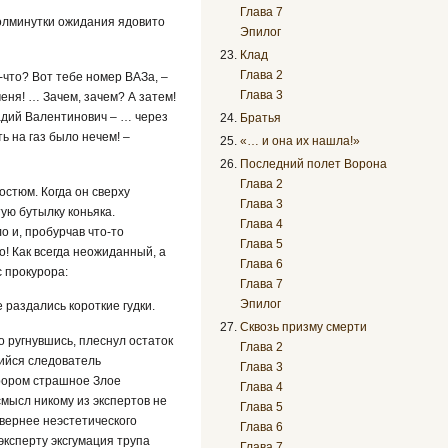
Глава 7
 полминутки ожидания ядовито
Эпилог
Клад
Глава 2
-что? Вот тебе номер ВАЗа, –
Глава 3
еня! … Зачем, зачем? А затем!
надий Валентинович – … через
Братья
ь на газ было нечем! –
«… и она их нашла!»
Последний полет Ворона
Глава 2
стюм. Когда он сверху
Глава 3
ую бутылку коньяка.
Глава 4
о и, пробурчав что-то
Глава 5
о! Как всегда неожиданный, а
Глава 6
 прокурора:
Глава 7
Эпилог
е раздались короткие гудки.
Сквозь призму смерти
о ругнувшись, плеснул остаток
Глава 2
щийся следователь
Глава 3
урором страшное Злое
Глава 4
 смысл никому из экспертов не
Глава 5
 вернее неэстетического
Глава 6
эксперту эксгумация трупа
Глава 7