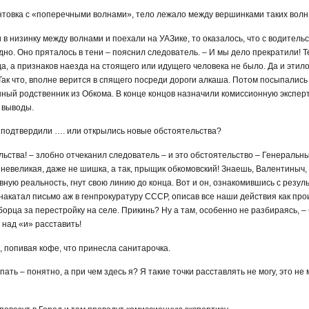
грунтовка с «поперечными волнами», тело лежало между вершинками таких вол
и в низинку между волнами и поехали на УАЗике, то оказалось, что с водитель
дно. Оно пряталось в тени – пояснил следователь. – И мы дело прекратили! Т
а, а признаков наезда на стоящего или идущего человека не было. Да и этило
Так что, вполне верится в спящего посреди дороги алкаша. Потом посыпались
ный родственник из Обкома. В конце концов назначили комиссионную эксперт
 выводы.
дь подтвердили …. или открылись новые обстоятельства?
льства! – злобно отчеканил следователь – и это обстоятельство – Генеральн
 невеликая, даже не шишка, а так, прыщик обкомовский! Знаешь, Валентиныч, 
ную реальность, гнут свою линию до конца. Вот и он, ознакомившись с резуль
 накатал письмо аж в генпрокуратуру СССР, описав все наши действия как про
борца за перестройку на селе. Прикинь? Ну а там, особенно не разбираясь, – 
и над «и» расставить!
 попивая кофе, что принесла санитарочка.
опать – понятно, а при чем здесь я? Я такие точки расставлять не могу, это не