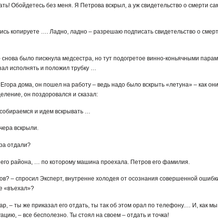
дать! Обойдетесь без меня. Я Петрова вскрыл, а уж свидетельство о смерти са
пись копируете …. Ладно, ладно – разрешаю подписать свидетельство о смерти
 – снова было пискнула медсестра, но тут подогретое винно-коньячными пар
азал исполнять и положил трубку …
 Егора дома, он пошел на работу – ведь надо было вскрыть «летуна» – как он
деление, он поздоровался и сказал:
о собираемся и идем вскрывать …
вчера вскрыли.
ера отдали?
него района, … по которому машина проехала. Петров его фамилия.
ров? – спросил Эксперт, внутренне холодея от осознания совершенной ошибки
не «въехал»?
ар, – ты же приказал его отдать, ты так об этом орал по телефону.… И, как мы 
цию, – все бесполезно. Ты стоял на своем – отдать и точка!