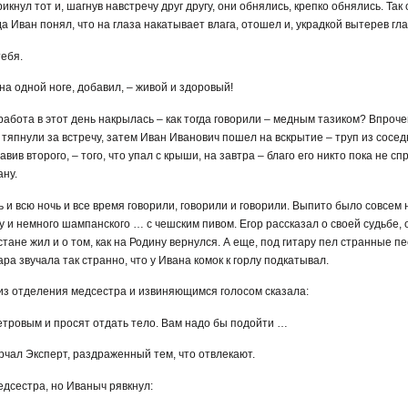
икнул тот и, шагнув навстречу друг другу, они обнялись, крепко обнялись. Так 
да Иван понял, что на глаза накатывает влага, отошел и, украдкой вытерев гла
тебя.
ь на одной ноге, добавил, – живой и здоровый!
работа в этот день накрылась – как тогда говорили – медным тазиком? Впроче
тяпнули за встречу, затем Иван Иванович пошел на вскрытие – труп из сосед
вив второго, – того, что упал с крыши, на завтра – благо его никто пока не с
ану.
 и всю ночь и все время говорили, говорили и говорили. Выпито было совсем 
 Ну и немного шампанского … с чешским пивом. Егор рассказал о своей судьбе, 
истане жил и о том, как на Родину вернулся. А еще, под гитару пел странные п
а звучала так странно, что у Ивана комок к горлу подкатывал.
из отделения медсестра и извиняющимся голосом сказала:
етровым и просят отдать тело. Вам надо бы подойти …
урчал Эксперт, раздраженный тем, что отвлекают.
едсестра, но Иваныч рявкнул: