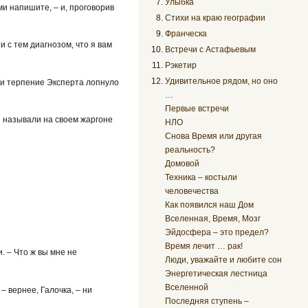
Улыбка
ми напишите, – и, проговорив
Стихи на краю географии
Франческа
 с тем диагнозом, что я вам
Встречи с Астафьевым
Рэкетир
Удивительное рядом, но оно
ами терпение Эксперта лопнуло
…
Первые встречи
и называли на своем жаргоне
НЛО
Снова Время или другая
реальность?
Домовой
Техника – костыли
человечества
Как появился наш Дом
Вселенная, Время, Мозг
Эйдосфера – это предел?
Время лечит … рак!
. – Что ж вы мне не
Люди, уважайте и любите сон
Энергетическая лестница
Вселенной
– вернее, Галочка, – ни
Последняя ступень –