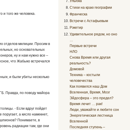
Улыбка
Стихи на краю географии
о и того же человека.
Франческа
Встречи с Астафьевым
Рэкетир
Удивительное рядом, но оно
…
их отделов милиции. Просим в
Первые встречи
ельных, но основательных
НЛО
неров, ну и нам нужно все –
Снова Время или другая
есное, что Жабыко встречался
реальность?
Домовой
Техника – костыли
еньги, и были убиты несколько
человечества
Как появился наш Дом
Вселенная, Время, Мозг
КГБ. Правда, по поводу майора
Эйдосфера – это предел?
Время лечит … рак!
толицы. - Если вдруг пойдет
Люди, уважайте и любите сон
е поругает, а кисло намекнет,
Энергетическая лестница
е шпионов? Понимаете, в
Вселенной
ровень радиации там, где они
Последняя ступень –