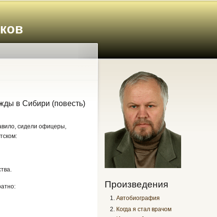
иков
ды в Сибири (повесть)
авило, сидели офицеры,
тском:
тва.
Произведения
ратно:
Автобиография
Когда я стал врачом