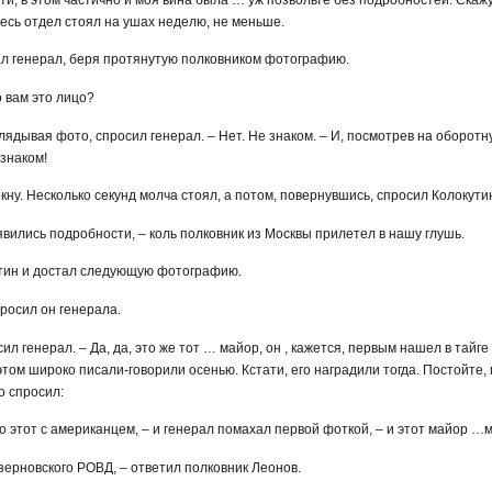
есь отдел стоял на ушах неделю, не меньше.
ал генерал, беря протянутую полковником фотографию.
о вам это лицо?
зглядывая фото, спросил генерал. – Нет. Не знаком. – И, посмотрев на оборот
знаком!
окну. Несколько секунд молча стоял, а потом, повернувшись, спросил Колокути
оявились подробности, – коль полковник из Москвы прилетел в нашу глушь.
утин и достал следующую фотографию.
просил он генерала.
ил генерал. – Да, да, это же тот … майор, он , кажется, первым нашел в тайге
том широко писали-говорили осенью. Кстати, его наградили тогда. Постойте,
о спросил:
 что этот с американцем, – и генерал помахал первой фоткой, – и этот майор …
ерновского РОВД, – ответил полковник Леонов.