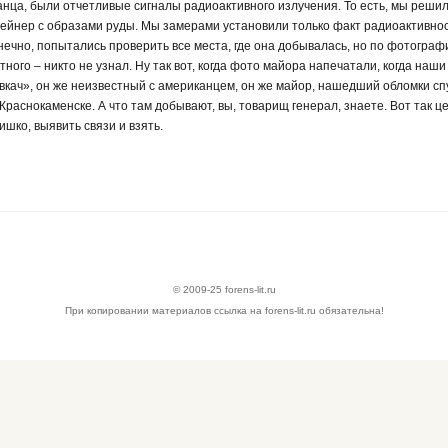
нца, были отчетливые сигналы радиоактивного излучения. То есть, мы решили,
ейнер с образами руды. Мы замерами установили только факт радиоактивнос
онечно, попытались проверить все места, где она добывалась, но по фотограф
тного – никто не узнал. Ну так вот, когда фото майора напечатали, когда на
овкач», он же неизвестный с американцем, он же майор, нашедший обломки спут
 Краснокаменске. А что там добывают, вы, товарищ генерал, знаете. Вот так ц
ишко, выявить связи и взять.
© 2009-25 forens-lit.ru
При копировании материалов ссылка на forens-lit.ru обязательна!