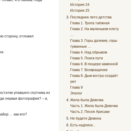
История 24
История 25
Последнее лето детства
Глава 1. Тропа таёжная
Глава 2. На маленьком плоту
…
ную сторону, отложил
Глава 3. Горы далекие, горы
туманные …
на:
Глава 4. Над обрывом
Глава 5. Поиск пути
Глава 6. В пещере каменной
Глава 7. Возвращение
Глава 8. Дым костра создаёт
уют
Глава 9
 остатки упавшего спутника из
Эпилог
 где первая фотография? – и,
Жила была Девочка
Часть 1. Жила была Девочка
Часть 2. Песня Арисаки
майор … как его?
Не будите Демона
Есть надписи...