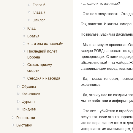
- … одно и то же лицо?
Глава 6
Глава 7
- Это не я хочу сказать. Это 
Эпилог
Так, понятно. И как вы намер
Клад
Позвольте, Василий Васильевич
Братья
«… и она их нашла!»
- Мы планируем провести в О
каждое РОВД направить по од
Последний полет
проверяющих. С ними под видо
Ворона
абсолютно все! – на майора 
Сквозь призму
с американцем перед тем, как
смерти
Сегодня и навсегда
- Да, – сказал генерал, – всп
охранников.
Обухова
Казыханов
- Да, это и у нас по сводкам 
мы не работали и информации
Фурман
Гриднев
- Это все – убийство и ограбл
результат, если что-то нароем,
Репортажи
что не пора ли нам всем отде
Выставки
истории с этим американцем, 