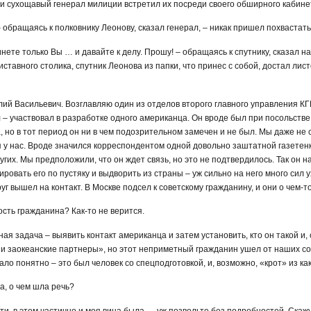
и сухощавый генерал милиции встретил их посреди своего обширного кабине
 – обращаясь к полковнику Леонову, сказал генерал, – никак пришел похваста
бинете только Вы … и давайте к делу. Прошу! – обращаясь к спутнику, сказал н
ставного столика, спутник Леонова из папки, что принес с собой, достал лис
лий Васильевич. Возглавляю один из отделов второго главного управления КГ
л – участвовал в разработке одного американца. Он вроде был при посольстве
 но в тот период он ни в чем подозрительном замечен и не был. Мы даже не 
я у нас. Вроде значился корреспондентом одной довольно заштатной газетенки
угих. Мы предположили, что он ждет связь, но это не подтвердилось. Так он н
овать его по пустяку и выдворить из страны – уж сильно на него много сил у
уг вышел на контакт. В Москве подсел к советскому гражданину, и они о чем-то
ость гражданина? Как-то не верится.
вная задача – выявить контакт американца и затем установить, кто он такой и,
и заокеанские партнеры», но этот неприметный гражданин ушел от наших со
ало понятно – это был человек со спецподготовкой, и, возможно, «крот» из к
ла, о чем шла речь?
тати, в этом частично и моя вина была … уж позвольте без подробностей. Скажу