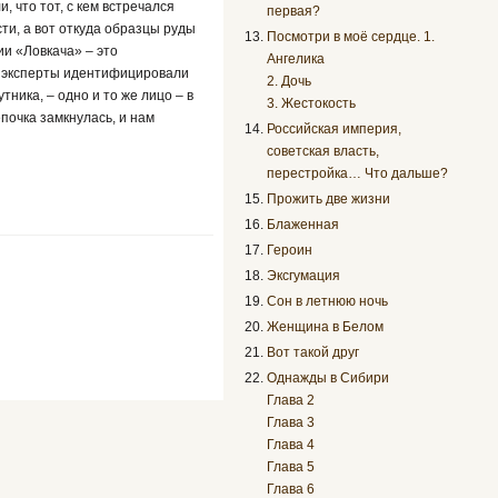
 что тот, с кем встречался
первая?
ти, а вот откуда образцы руды
Посмотри в моё сердце. 1.
ии «Ловкача» – это
Ангелика
ши эксперты идентифицировали
2. Дочь
ника, – одно и то же лицо – в
3. Жестокость
епочка замкнулась, и нам
Российская империя,
советская власть,
перестройка… Что дальше?
Прожить две жизни
Блаженная
Героин
Эксгумация
Сон в летнюю ночь
Женщина в Белом
Вот такой друг
Однажды в Сибири
Глава 2
Глава 3
Глава 4
Глава 5
Глава 6