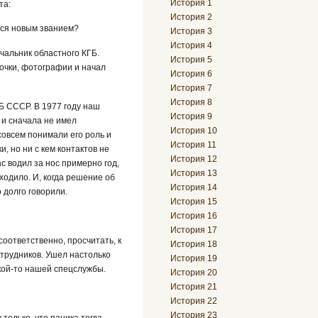
История 1
та:
История 2
ться новым званием?
История 3
История 4
ачальник областного КГБ.
История 5
точки, фотографии и начал
История 6
История 7
История 8
Б СССР. В 1977 году наш
История 9
 и сначала не имел
История 10
совсем понимали его роль и
История 11
, но ни с кем контактов не
История 12
ас водил за нос примерно год,
История 13
ходило. И, когда решение об
История 14
 долго говорили.
История 15
История 16
История 17
 соответственно, просчитать, к
История 18
трудников. Ушел настолько
История 19
акой-то нашей спецслужбы.
История 20
История 21
История 22
История 23
 только, что паника тогда