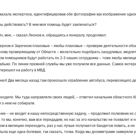
доказала экспертиза, идентифицировав обе фотографии как изображение одног
ены действовать? В чем моя помощь будет заключаться?
, мне, – сказал Леонов и, обращаясь к генералу, продолжил:
зерном и Заречном плановые – якобы плановые – проверки деятельности обо
ному проверяющему от Области – желательно подобрать занудливых, медлит
м помощников будут работать по 2-3 наших сотрудника – тоже якобы милицио
Жабыко. По линии прежней службы мы уже получили все данные. Самое интер
 перешел на работу в МВД.
омнил! Два месяца назад там произошло ограбление автобуса, перевозящего д
проходило. Мы туда направляли своих людей, – ответил начальник областного 
 о нем не собирали.
ение – не входит в нашу непосредственную задачу, – продолжил полковник из с
 то мы, конечно, вам все передадим, но нас за это начальство не похвалит и н
лом в милицию переходить, раз у нас лучше получается бандитов ловить, а н
была еще одна болевая, так сказать, точка. Когда мы дозиметрами замеряли у