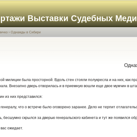
Перейти к
основному
ортажи Выставки Судебных Мед
содержанию
личко
›
Однажды в Сибири
Однаж
й милиции была просторной. Вдоль стен стояли полукресла и на них, как пр
ала. Внезапно дверь отворилась и в приемную вошли еще двое мужчин в шта
ин из них представился:
генералу, что о встрече было оговорено заранее. Дело не терпит отлагательс
рь, бесшумно скрылся за дверью генеральского кабинета и тут же появился об
 вас ожидает.