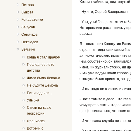
Хозяин кабинета, подтянутый 
Петров
- Ну, что, Сергей Валерьевич,
Зыкова
Кондратенко
- Увы, увы! Генерал в этом ка
Забусов
Неторопливо рассевшись у при
рассказ:
Семячков
Неклюдов
Я – полковник Колокутин Васи
Величко
отдел – я тогда капитаном бы
дипломатического иммунитета,
Когда я стал врачом
чем, собственно, он занималс
Последнее лето
имел. Ни журналистских, ни др
детства
и мы уже подумывали спровоцир
Жила была Девочка
этом уже было принято, он вдр
Не будите Демона
- И вы тогда не выяснили личн
Есть надписи...
- Вот в том-то и дело. Это гла
Улыбка
чему проявляют интерес «наш
Стихи на краю
профессионально, что всем ст
географии
- И что, ваша служба не засек
Франческа
Встречи с
- В том-то и дело, что нет. Кс