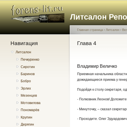
Литсалон Реп
Главная страница
›
Литсалон
›
Ве
Навигация
Вы здесь
Глава 4
Литсалон
Печкуренко
Владимир Величко
Сиротин
Приемная начальника областно
Баринов
дожидающиеся приема у генер
Бобро
Эрлих
Подойдя к столу секретаря, од
Мезенцев
- Полковник Леонов! Доложите 
Мотовилова
- Минуточку, – сказал секрета
Пономарёв
Крупин
- Проходите. Олег Эдуардович
Дерягин