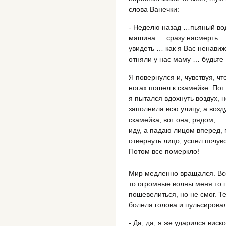
слова Ванечки:
- Неделю назад …пьяный во
машина … сразу насмерть … 
увидеть … как я Вас ненави
отняли у нас маму … будьте 
Я повернулся и, чувствуя, ч
ногах пошел к скамейке. Пот
я пытался вдохнуть воздух, 
заполнила всю улицу, а возд
скамейка, вот она, рядом, …
иду, а падаю лицом вперед,
отвернуть лицо, успел почув
Потом все померкло!
Мир медленно вращался. Все
то огромные волны меня то 
пошевелиться, но не смог. Те
болела голова и пульсирова
- Да, да, я же ударился вис