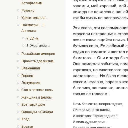
Астафьевым
запомни, мой хороший, мой 
Рэкетир
никогда не пожалею о нашей 
как бы жизнь не повернулась
Удивительное...
Посмотри.... 1.
Эти слова, эти воспоминани
Ангелика
скрасили нетерпенье и стра
2. Дочь
все не кончающейся ночью. 
бутылка вина, Ее любимый сы
3. Жестокость
ходил по комнате и шептал 
Российская империя
Ахматова…. Они и тогда были
Прожить две жизни
Они помогали забыться, помо
Блаженная
короткого, но счастливого п
настоящее…. Но было и еще 
Героин
совсем недавно, поразившее
Эксгумация
Ангелика, конечно же, не зн
Сон в летнюю ночь
только ее голосом:
Женщина в Белом
Ночь без света, непроглядная,
Вот такой друг
Обняла меня за плечи,
Однажды в Сибири
И шептала: "Ненаглядная!",
Клад
И вела чудные речи.
Братья
Подарила сон-награду,