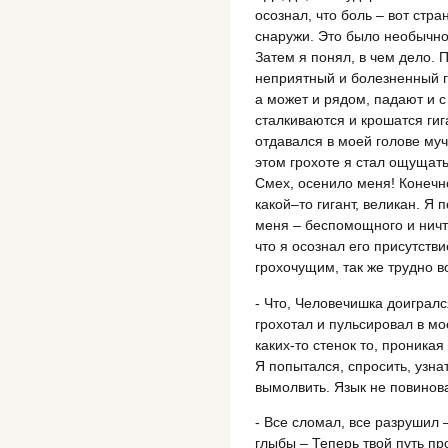
осознал, что боль – вот стра
снаружи. Это было необычно
Затем я понял, в чем дело. 
неприятный и болезненный г
а может и рядом, падают и 
сталкиваются и крошатся гиг
отдавался в моей голове муч
этом грохоте я стал ощущат
Смех, осенило меня! Конечно
какой–то гигант, великан. Я 
меня – беспомощного и ничто
что я осознал его присутств
грохочущим, так же трудно 
- Что, Человечишка доиграл
грохотал и пульсировал в мо
каких-то стенок то, проникая
Я попытался, спросить, узнат
вымолвить. Язык не повинов
- Все сломал, все разрушил
глыбы – Теперь твой путь п