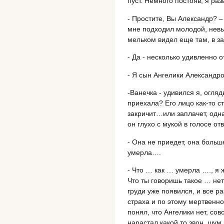
пуст. Немного постояв, я ра
- Простите, Вы Александр? –
мне подходил молодой, невыс
мельком видел еще там, в за
- Да - несколько удивленно о
- Я сын Ангелики Александро
-Ванечка - удивился я, огляды
приехала? Его лицо как-то ст
закричит…или заплачет, одн
он глухо с мукой в голосе от
- Она не приедет, она больш
умерла….
- Что … как … умерла …., я
Что ты говоришь такое … нет
груди уже появился, и все р
страха и по этому мертвенном
понял, что Ангелики нет, сов
нарастал какой то звон, шум