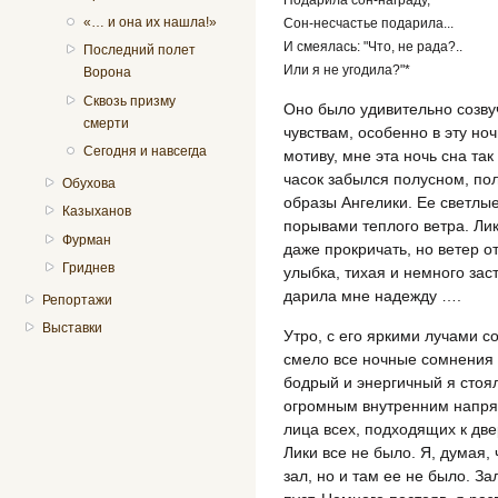
«… и она их нашла!»
Сон-несчастье подарила...
И смеялась: "Что, не рада?..
Последний полет
Или я не угодила?"*
Ворона
Сквозь призму
Оно было удивительно созву
смерти
чувствам, особенно в эту но
Сегодня и навсегда
мотиву, мне эта ночь сна та
часок забылся полусном, по
Обухова
образы Ангелики. Ее светлы
Казыханов
порывами теплого ветра. Лик
Фурман
даже прокричать, но ветер от
Гриднев
улыбка, тихая и немного зас
дарила мне надежду ….
Репортажи
Выставки
Утро, с его яркими лучами 
смело все ночные сомнения и
бодрый и энергичный я стоял
огромным внутренним напряж
лица всех, подходящих к дв
Лики все не было. Я, думая, 
зал, но и там ее не было. За