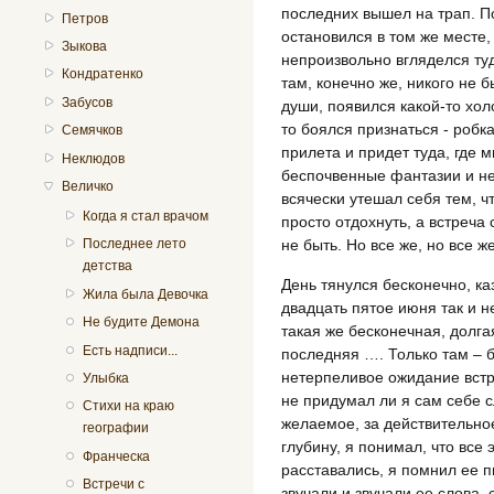
последних вышел на трап. 
Петров
остановился в том же месте, 
Зыкова
непроизвольно вгляделся туда
Кондратенко
там, конечно же, никого не б
Забусов
души, появился какой-то хол
то боялся признаться - робк
Семячков
прилета и придет туда, где 
Неклюдов
беспочвенные фантазии и нет
Величко
всячески утешал себя тем, чт
Когда я стал врачом
просто отдохнуть, а встреча 
не быть. Но все же, но все ж
Последнее лето
детства
День тянулся бесконечно, каз
Жила была Девочка
двадцать пятое июня так и н
Не будите Демона
такая же бесконечная, долга
Есть надписи...
последняя …. Только там – б
нетерпеливое ожидание встр
Улыбка
не придумал ли я сам себе с
Стихи на краю
желаемое, за действительное
географии
глубину, я понимал, что все 
Франческа
расставались, я помнил ее п
Встречи с
звучали и звучали ее слова, 