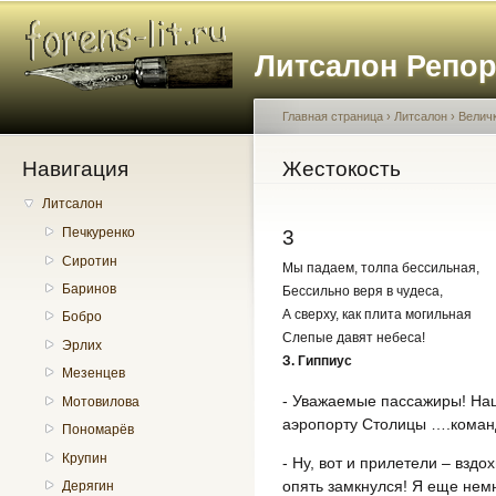
Пе
о
Литсалон Репо
с
Главная страница
›
Литсалон
›
Велич
Навигация
Вы здесь
Жестокость
Литсалон
Печкуренко
3
Сиротин
Мы падаем, толпа бессильная,
Баринов
Бессильно веря в чудеса,
А сверху, как плита могильная
Бобро
Слепые давят небеса!
Эрлих
З. Гиппиус
Мезенцев
- Уважаемые пассажиры! Наш
Мотовилова
аэропорту Столицы ….коман
Пономарёв
Крупин
- Ну, вот и прилетели – вздох
опять замкнулся! Я еще немн
Дерягин