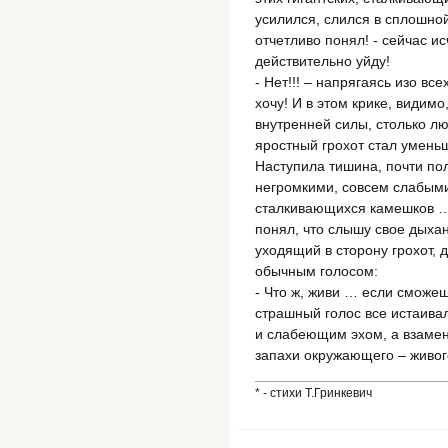
усилился, слился в сплошной,
отчетливо понял! - сейчас ис
действительно уйду!
- Нет!!! – напрягаясь изо все
хочу! И в этом крике, видимо
внутренней силы, столько л
яростный грохот стал уменьш
Наступила тишина, почти п
негромкими, совсем слабыми
сталкивающихся камешков …
понял, что слышу свое дыха
уходящий в сторону грохот, д
обычным голосом:
- Что ж, живи … если смож
страшный голос все истаива
и слабеющим эхом, а взамен,
запахи окружающего – живог
* - стихи Т.Гринкевич