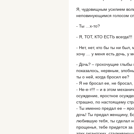
Я, чудовищным усилием воли
неповинующимся голосом сп
- Ты …х-то?
- Я, ТОТ, КТО ЕСТЬ всегда!!!
- Нет, нет, кто бы ты ни был
хочу … у меня есть дочь, у м
- Дочь? – грохочущие глыбы 
показалось, нервным, злобн
ты о ней, когда бросил ее?
- Я не бросал ее, не бросал,
- Не-е-т!!! – и в этом механ
осуждение, яростное осуждени
страшно, по настоящему стр
- Ты именно предал ее – яро
дочь! Ты предал женщину, Б
любившую тебя, ты сделал н
прощенья, тебе придется за в
этих гигантских, сталкивающ